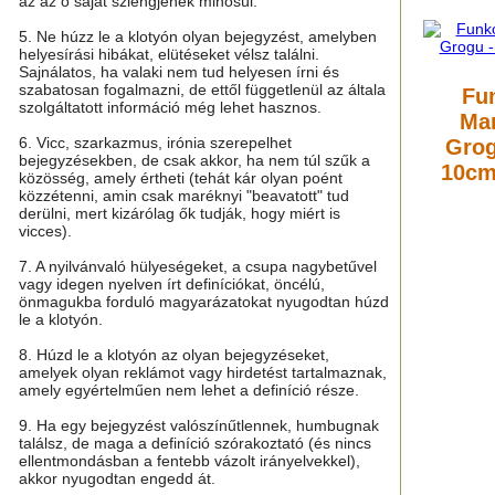
az az ő saját szlengjének minősül.
5. Ne húzz le a klotyón olyan bejegyzést, amelyben
helyesírási hibákat, elütéseket vélsz találni.
Sajnálatos, ha valaki nem tud helyesen írni és
szabatosan fogalmazni, de ettől függetlenül az általa
Fu
szolgáltatott információ még lehet hasznos.
Man
6. Vicc, szarkazmus, irónia szerepelhet
Grog
bejegyzésekben, de csak akkor, ha nem túl szűk a
10cm
közösség, amely értheti (tehát kár olyan poént
közzétenni, amin csak maréknyi "beavatott" tud
derülni, mert kizárólag ők tudják, hogy miért is
vicces).
7. A nyilvánvaló hülyeségeket, a csupa nagybetűvel
vagy idegen nyelven írt definíciókat, öncélú,
önmagukba forduló magyarázatokat nyugodtan húzd
le a klotyón.
8. Húzd le a klotyón az olyan bejegyzéseket,
amelyek olyan reklámot vagy hirdetést tartalmaznak,
amely egyértelműen nem lehet a definíció része.
9. Ha egy bejegyzést valószínűtlennek, humbugnak
találsz, de maga a definíció szórakoztató (és nincs
ellentmondásban a fentebb vázolt irányelvekkel),
akkor nyugodtan engedd át.