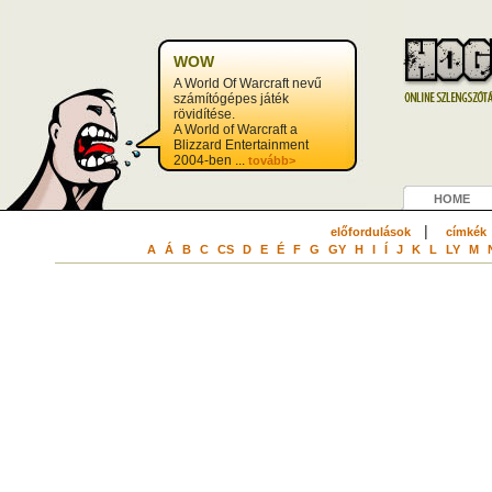
WOW
A World Of Warcraft nevű
számítógépes játék
rövidítése.
A World of Warcraft a
Blizzard Entertainment
2004-ben ...
tovább>
HOME
|
előfordulások
címkék
A
Á
B
C
CS
D
E
É
F
G
GY
H
I
Í
J
K
L
LY
M