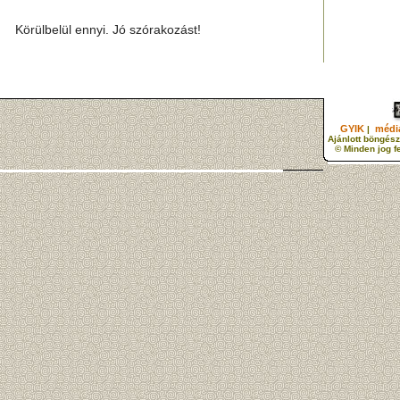
Körülbelül ennyi. Jó szórakozást!
GYIK
média
|
Ajánlott böngész
© Minden jog f