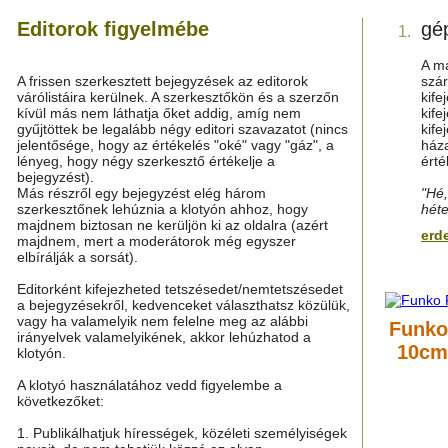
Editorok figyelmébe
gé
1.
A má
A frissen szerkesztett bejegyzések az editorok
szár
várólistáira kerülnek. A szerkesztőkön és a szerzőn
kife
kívül más nem láthatja őket addig, amíg nem
kife
gyűjtöttek be legalább négy editori szavazatot (nincs
kife
jelentősége, hogy az értékelés "oké" vagy "gáz", a
háza
lényeg, hogy négy szerkesztő értékelje a
érté
bejegyzést).
Más részről egy bejegyzést elég három
"Hé,
szerkesztőnek lehúznia a klotyón ahhoz, hogy
héte
majdnem biztosan ne kerüljön ki az oldalra (azért
erde
majdnem, mert a moderátorok még egyszer
elbírálják a sorsát).
Editorként kifejezheted tetszésedet/nemtetszésedet
a bejegyzésekről, kedvenceket választhatsz közülük,
vagy ha valamelyik nem felelne meg az alábbi
Funko
irányelvek valamelyikének, akkor lehúzhatod a
10cm
klotyón.
A klotyó használatához vedd figyelembe a
következőket:
1. Publikálhatjuk hírességek, közéleti személyiségek