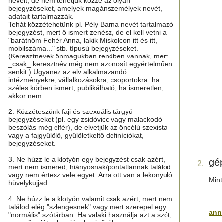
neveit, de nem tehetjük közzé az olyan
bejegyzéseket, amelyek magánszemélyek nevét,
adatait tartalmazzák.
Tehát közzétehetünk pl. Pély Barna nevét tartalmazó
bejegyzést, mert ő ismert zenész, de el kell vetni a
"barátnőm Fehér Anna, lakik Miskolcon itt és itt,
mobilszáma..." stb. típusú bejegyzéseket.
(Keresztnevek önmagukban rendben vannak, mert
_csak_ keresztnév még nem azonosít egyértelműen
senkit.) Ugyanez az elv alkalmazandó
intézményekre, vállalkozásokra, csoportokra: ha
széles körben ismert, publikálható; ha ismeretlen,
akkor nem.
2. Közzéteszünk faji és szexuális tárgyú
bejegyzéseket (pl. egy zsidóvicc vagy malackodó
beszólás még elfér), de elvetjük az öncélú szexista
vagy a fajgyűlölő, gyűlöletkeltő definíciókat,
bejegyzéseket.
3. Ne húzz le a klotyón egy bejegyzést csak azért,
gé
2.
mert nem ismered, hiányosnak/pontatlannak találod
vagy nem értesz vele egyet. Arra ott van a lekonyuló
Min
hüvelykujjad.
4. Ne húzz le a klotyón valamit csak azért, mert nem
találod elég "szlengesnek" vagy mert szerepel egy
an
"normális" szótárban. Ha valaki használja azt a szót,