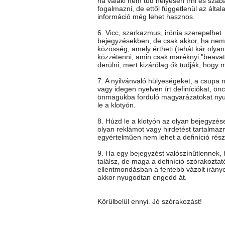
ha valaki nem tud helyesen írni és szab
fogalmazni, de ettől függetlenül az általa
információ még lehet hasznos.
6. Vicc, szarkazmus, irónia szerepelhet
bejegyzésekben, de csak akkor, ha nem 
közösség, amely értheti (tehát kár olya
közzétenni, amin csak maréknyi "beavato
derülni, mert kizárólag ők tudják, hogy mi
7. A nyilvánvaló hülyeségeket, a csupa 
vagy idegen nyelven írt definíciókat, önc
önmagukba forduló magyarázatokat ny
le a klotyón.
8. Húzd le a klotyón az olyan bejegyzés
olyan reklámot vagy hirdetést tartalmaz
egyértelműen nem lehet a definíció rész
9. Ha egy bejegyzést valószínűtlennek
találsz, de maga a definíció szórakoztat
ellentmondásban a fentebb vázolt iránye
akkor nyugodtan engedd át.
Körülbelül ennyi. Jó szórakozást!