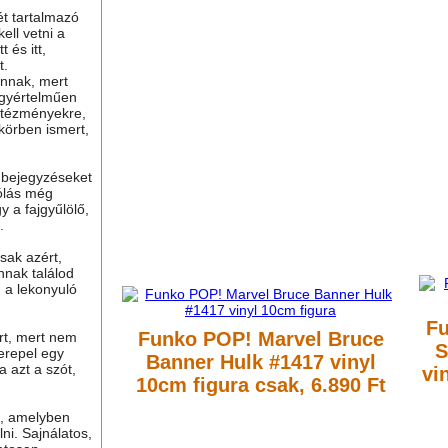
ét tartalmazó
ell vetni a
 és itt,
t.
nnak, mert
gyértelműen
ntézményekre,
 körben ismert,
ú bejegyzéseket
ólás még
y a fajgyűlölő,
.
sak azért,
nnak találod
n a lekonyuló
F
Funko POP! Marvel Bruce
ért, mert nem
S
erepel egy
Banner Hulk #1417 vinyl
a azt a szót,
vi
10cm figura
csak, 6.890 Ft
t, amelyben
lni. Sajnálatos,