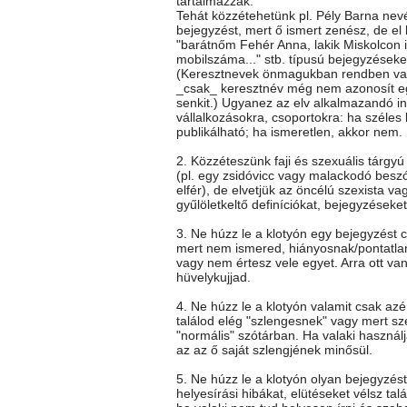
tartalmazzák.
Tehát közzétehetünk pl. Pély Barna nev
bejegyzést, mert ő ismert zenész, de el k
"barátnőm Fehér Anna, lakik Miskolcon itt
mobilszáma..." stb. típusú bejegyzéseke
(Keresztnevek önmagukban rendben va
_csak_ keresztnév még nem azonosít e
senkit.) Ugyanez az elv alkalmazandó i
vállalkozásokra, csoportokra: ha széles
publikálható; ha ismeretlen, akkor nem.
2. Közzéteszünk faji és szexuális tárgy
(pl. egy zsidóvicc vagy malackodó besz
elfér), de elvetjük az öncélú szexista vag
gyűlöletkeltő definíciókat, bejegyzéseket
3. Ne húzz le a klotyón egy bejegyzést c
mert nem ismered, hiányosnak/pontatla
vagy nem értesz vele egyet. Arra ott va
hüvelykujjad.
4. Ne húzz le a klotyón valamit csak az
találod elég "szlengesnek" vagy mert sz
"normális" szótárban. Ha valaki használj
az az ő saját szlengjének minősül.
5. Ne húzz le a klotyón olyan bejegyzés
helyesírási hibákat, elütéseket vélsz talá