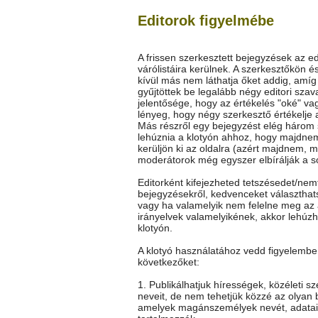
Editorok figyelmébe
A frissen szerkesztett bejegyzések az ed
várólistáira kerülnek. A szerkesztőkön é
kívül más nem láthatja őket addig, amí
gyűjtöttek be legalább négy editori szav
jelentősége, hogy az értékelés "oké" vag
lényeg, hogy négy szerkesztő értékelje 
Más részről egy bejegyzést elég három
lehúznia a klotyón ahhoz, hogy majdne
kerüljön ki az oldalra (azért majdnem, m
moderátorok még egyszer elbírálják a so
Editorként kifejezheted tetszésedet/nem
bejegyzésekről, kedvenceket választhat
vagy ha valamelyik nem felelne meg az 
irányelvek valamelyikének, akkor lehúz
klotyón.
A klotyó használatához vedd figyelembe
következőket:
1. Publikálhatjuk hírességek, közéleti s
neveit, de nem tehetjük közzé az olyan 
amelyek magánszemélyek nevét, adatai