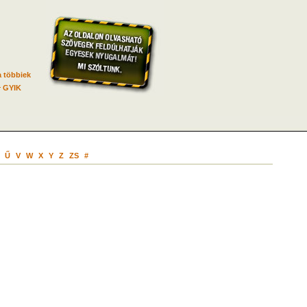
 többiek
GYIK
Ű
V
W
X
Y
Z
ZS
#