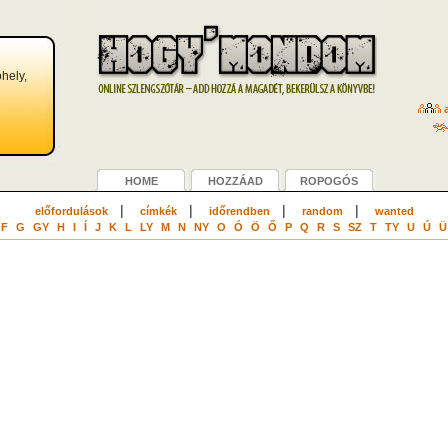
hely,
a
HOME
HOZZÁAD
ROPOGÓS
|
|
|
|
előfordulások
címkék
időrendben
random
wanted
F
G
GY
H
I
Í
J
K
L
LY
M
N
NY
O
Ó
Ö
Ő
P
Q
R
S
SZ
T
TY
U
Ú
Ü