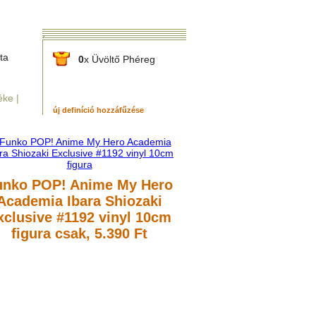
ta
0
x Üvöltő Phéreg
ke |
új definíció hozzáfűzése
unko POP! Anime My Hero
Academia Ibara Shiozaki
xclusive #1192 vinyl 10cm
figura
csak, 5.390 Ft