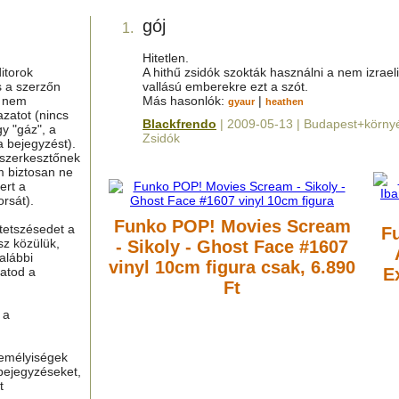
gój
1.
Hitetlen.
itorok
A hithű zsidók szokták használni a nem izraeli
s a szerzőn
vallású emberekre ezt a szót.
g nem
Más hasonlók:
|
gyaur
heathen
azatot (nincs
Blackfrendo
| 2009-05-13 | Budapest+környé
y "gáz", a
Zsidók
a bejegyzést).
 szerkesztőnek
m biztosan ne
ert a
rsát).
Funko POP! Movies Scream
tetszésedet a
F
sz közülük,
- Sikoly - Ghost Face #1607
alábbi
vinyl 10cm figura
csak, 6.890
hatod a
E
Ft
 a
zemélyiségek
bejegyzéseket,
t