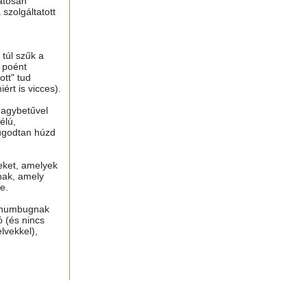
atosan
 szolgáltatott
túl szűk a
n poént
tt" tud
ért is vicces).
nagybetűvel
élú,
ugodtan húzd
eket, amelyek
nak, amely
e.
, humbugnak
ó (és nincs
lvekkel),