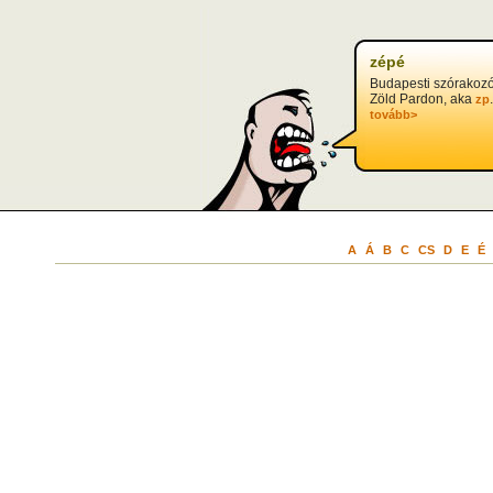
zépé
Budapesti szórakozó
Zöld Pardon, aka
.
zp
tovább>
A
Á
B
C
CS
D
E
É