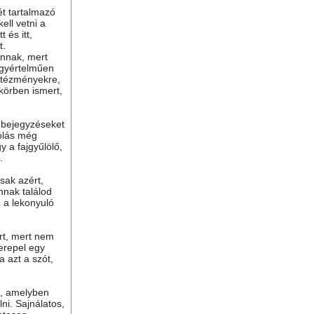
ét tartalmazó
ell vetni a
 és itt,
t.
nnak, mert
gyértelműen
ntézményekre,
 körben ismert,
ú bejegyzéseket
ólás még
y a fajgyűlölő,
.
sak azért,
nnak találod
n a lekonyuló
ért, mert nem
erepel egy
a azt a szót,
t, amelyben
lni. Sajnálatos,