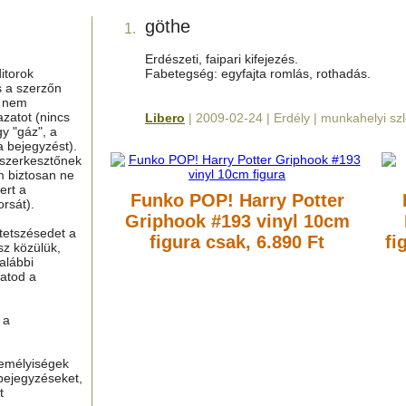
göthe
1.
Erdészeti, faipari kifejezés.
itorok
Fabetegség: egyfajta romlás, rothadás.
s a szerzőn
g nem
azatot (nincs
Libero
| 2009-02-24 | Erdély | munkahelyi sz
y "gáz", a
a bejegyzést).
 szerkesztőnek
m biztosan ne
ert a
Funko POP! Harry Potter
rsát).
Griphook #193 vinyl 10cm
tetszésedet a
figura
csak, 6.890 Ft
fi
sz közülük,
alábbi
hatod a
 a
zemélyiségek
bejegyzéseket,
t