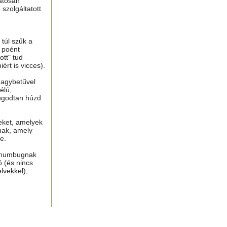
atosan
 szolgáltatott
túl szűk a
n poént
tt" tud
ért is vicces).
nagybetűvel
élú,
ugodtan húzd
eket, amelyek
nak, amely
e.
, humbugnak
ó (és nincs
lvekkel),