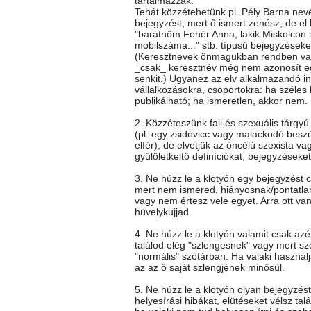
tartalmazzák.
Tehát közzétehetünk pl. Pély Barna nev
bejegyzést, mert ő ismert zenész, de el k
"barátnőm Fehér Anna, lakik Miskolcon itt
mobilszáma..." stb. típusú bejegyzéseke
(Keresztnevek önmagukban rendben va
_csak_ keresztnév még nem azonosít e
senkit.) Ugyanez az elv alkalmazandó i
vállalkozásokra, csoportokra: ha széles
publikálható; ha ismeretlen, akkor nem.
2. Közzéteszünk faji és szexuális tárgy
(pl. egy zsidóvicc vagy malackodó besz
elfér), de elvetjük az öncélú szexista vag
gyűlöletkeltő definíciókat, bejegyzéseket
3. Ne húzz le a klotyón egy bejegyzést c
mert nem ismered, hiányosnak/pontatla
vagy nem értesz vele egyet. Arra ott va
hüvelykujjad.
4. Ne húzz le a klotyón valamit csak az
találod elég "szlengesnek" vagy mert sz
"normális" szótárban. Ha valaki használj
az az ő saját szlengjének minősül.
5. Ne húzz le a klotyón olyan bejegyzés
helyesírási hibákat, elütéseket vélsz talá