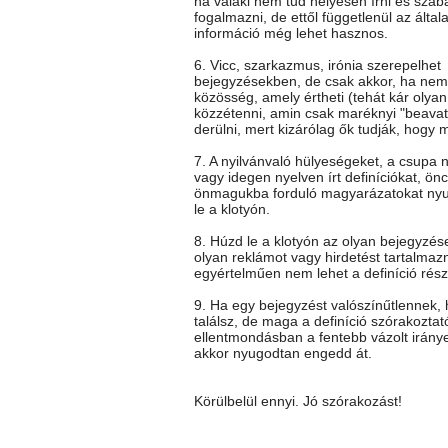
ha valaki nem tud helyesen írni és szab
fogalmazni, de ettől függetlenül az általa
információ még lehet hasznos.
6. Vicc, szarkazmus, irónia szerepelhet
bejegyzésekben, de csak akkor, ha nem 
közösség, amely értheti (tehát kár olya
közzétenni, amin csak maréknyi "beavato
derülni, mert kizárólag ők tudják, hogy mi
7. A nyilvánvaló hülyeségeket, a csupa 
vagy idegen nyelven írt definíciókat, önc
önmagukba forduló magyarázatokat ny
le a klotyón.
8. Húzd le a klotyón az olyan bejegyzés
olyan reklámot vagy hirdetést tartalmaz
egyértelműen nem lehet a definíció rész
9. Ha egy bejegyzést valószínűtlennek
találsz, de maga a definíció szórakoztat
ellentmondásban a fentebb vázolt iránye
akkor nyugodtan engedd át.
Körülbelül ennyi. Jó szórakozást!