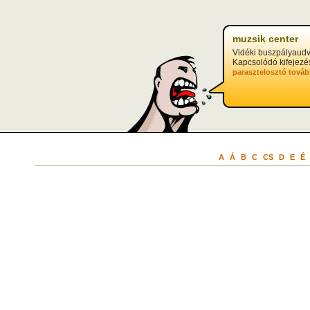
muzsik center
Vidéki buszpályaudv
Kapcsolódó kifejezé
parasztelosztó
továb
A
Á
B
C
CS
D
E
É