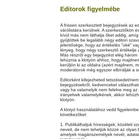
Editorok figyelmébe
A frissen szerkesztett bejegyzések az ed
várólistáira kerülnek. A szerkesztőkön é
kívül más nem láthatja őket addig, amí
gyűjtöttek be legalább négy editori szav
jelentősége, hogy az értékelés "oké" vag
lényeg, hogy négy szerkesztő értékelje 
Más részről egy bejegyzést elég három
lehúznia a klotyón ahhoz, hogy majdne
kerüljön ki az oldalra (azért majdnem, m
moderátorok még egyszer elbírálják a so
Editorként kifejezheted tetszésedet/nem
bejegyzésekről, kedvenceket választhat
vagy ha valamelyik nem felelne meg az 
irányelvek valamelyikének, akkor lehúz
klotyón.
A klotyó használatához vedd figyelembe
következőket:
1. Publikálhatjuk hírességek, közéleti s
neveit, de nem tehetjük közzé az olyan 
amelyek magánszemélyek nevét, adatai