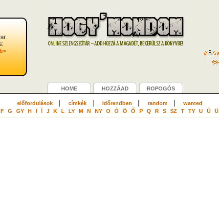
ar.
s:
b>
a
HOME
HOZZÁAD
ROPOGÓS
|
|
|
|
előfordulások
címkék
időrendben
random
wanted
F
G
GY
H
I
Í
J
K
L
LY
M
N
NY
O
Ó
Ö
Ő
P
Q
R
S
SZ
T
TY
U
Ú
Ü