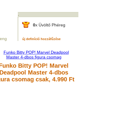
0
x Üvöltő Phéreg
leng
új definíció hozzáfűzése
Funko Bitty POP! Marvel
Deadpool Master 4-dbos
gura csomag
csak, 4.990 Ft