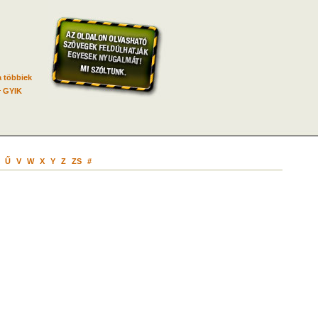
 többiek
GYIK
Ű
V
W
X
Y
Z
ZS
#