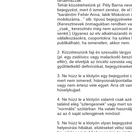
tartalmazzák.
Tehát közzétehetünk pl. Pély Barna nev
bejegyzést, mert ő ismert zenész, de el k
"barátnőm Fehér Anna, lakik Miskolcon itt
mobilszáma..." stb. típusú bejegyzéseke
(Keresztnevek önmagukban rendben va
_csak_ keresztnév még nem azonosít e
senkit.) Ugyanez az elv alkalmazandó i
vállalkozásokra, csoportokra: ha széles
publikálható; ha ismeretlen, akkor nem.
2. Közzéteszünk faji és szexuális tárgy
(pl. egy zsidóvicc vagy malackodó besz
elfér), de elvetjük az öncélú szexista vag
gyűlöletkeltő definíciókat, bejegyzéseket
3. Ne húzz le a klotyón egy bejegyzést c
mert nem ismered, hiányosnak/pontatla
vagy nem értesz vele egyet. Arra ott va
hüvelykujjad.
4. Ne húzz le a klotyón valamit csak az
találod elég "szlengesnek" vagy mert sz
"normális" szótárban. Ha valaki használj
az az ő saját szlengjének minősül.
5. Ne húzz le a klotyón olyan bejegyzés
helyesírási hibákat, elütéseket vélsz talá