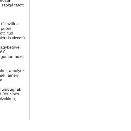
atosan
 szolgáltatott
túl szűk a
n poént
tt" tud
ért is vicces).
nagybetűvel
élú,
ugodtan húzd
eket, amelyek
nak, amely
e.
, humbugnak
ó (és nincs
lvekkel),