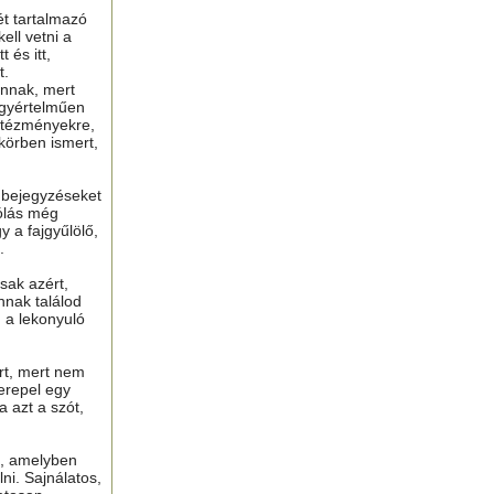
ét tartalmazó
ell vetni a
 és itt,
t.
nnak, mert
gyértelműen
ntézményekre,
 körben ismert,
ú bejegyzéseket
ólás még
y a fajgyűlölő,
.
sak azért,
nnak találod
n a lekonyuló
ért, mert nem
erepel egy
a azt a szót,
t, amelyben
lni. Sajnálatos,