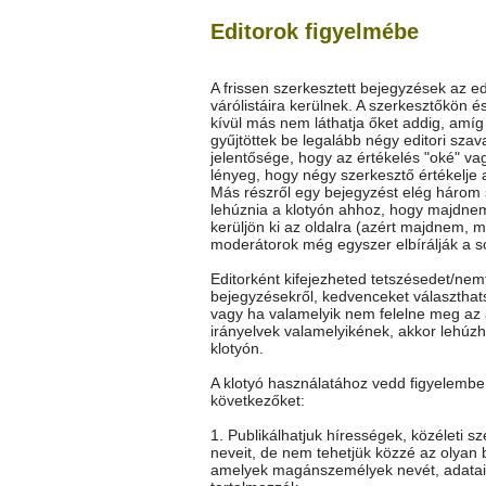
Editorok figyelmébe
A frissen szerkesztett bejegyzések az ed
várólistáira kerülnek. A szerkesztőkön é
kívül más nem láthatja őket addig, amí
gyűjtöttek be legalább négy editori szav
jelentősége, hogy az értékelés "oké" vag
lényeg, hogy négy szerkesztő értékelje 
Más részről egy bejegyzést elég három
lehúznia a klotyón ahhoz, hogy majdne
kerüljön ki az oldalra (azért majdnem, m
moderátorok még egyszer elbírálják a so
Editorként kifejezheted tetszésedet/nem
bejegyzésekről, kedvenceket választhat
vagy ha valamelyik nem felelne meg az 
irányelvek valamelyikének, akkor lehúz
klotyón.
A klotyó használatához vedd figyelembe
következőket:
1. Publikálhatjuk hírességek, közéleti s
neveit, de nem tehetjük közzé az olyan 
amelyek magánszemélyek nevét, adatai