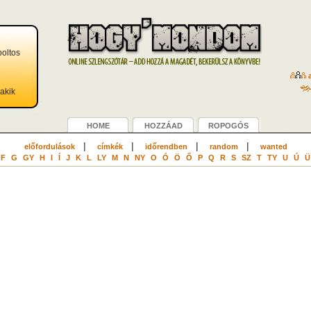
boltos
a
akik
HOME
HOZZÁAD
ROPOGÓS
|
|
|
|
előfordulások
címkék
időrendben
random
wanted
F
G
GY
H
I
Í
J
K
L
LY
M
N
NY
O
Ó
Ö
Ő
P
Q
R
S
SZ
T
TY
U
Ú
Ü