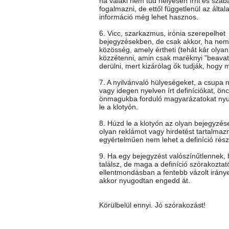
ha valaki nem tud helyesen írni és szab
fogalmazni, de ettől függetlenül az általa
információ még lehet hasznos.
6. Vicc, szarkazmus, irónia szerepelhet
bejegyzésekben, de csak akkor, ha nem 
közösség, amely értheti (tehát kár olya
közzétenni, amin csak maréknyi "beavato
derülni, mert kizárólag ők tudják, hogy mi
7. A nyilvánvaló hülyeségeket, a csupa 
vagy idegen nyelven írt definíciókat, önc
önmagukba forduló magyarázatokat ny
le a klotyón.
8. Húzd le a klotyón az olyan bejegyzés
olyan reklámot vagy hirdetést tartalmaz
egyértelműen nem lehet a definíció rész
9. Ha egy bejegyzést valószínűtlennek
találsz, de maga a definíció szórakoztat
ellentmondásban a fentebb vázolt iránye
akkor nyugodtan engedd át.
Körülbelül ennyi. Jó szórakozást!