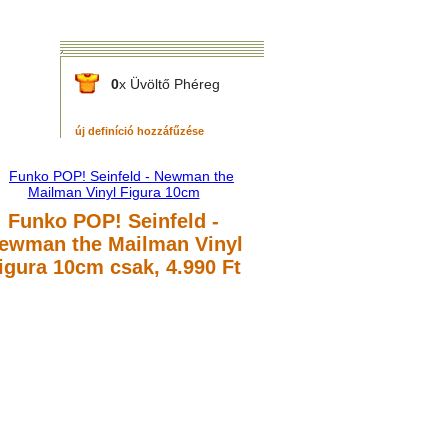
0
x Üvöltő Phéreg
új definíció hozzáfűzése
Funko POP! Seinfeld -
ewman the Mailman Vinyl
igura 10cm
csak, 4.990 Ft