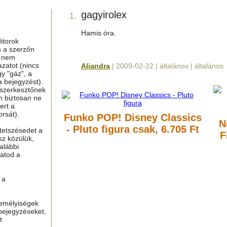
gagyirolex
1.
Hamis óra.
itorok
s a szerzőn
g nem
azatot (nincs
Aliandra
| 2009-02-22 | általános | általános
y "gáz", a
a bejegyzést).
 szerkesztőnek
m biztosan ne
ert a
rsát).
Funko POP! Disney Classics
N
- Pluto figura
csak, 6.705 Ft
tetszésedet a
F
sz közülük,
alábbi
hatod a
 a
zemélyiségek
bejegyzéseket,
t