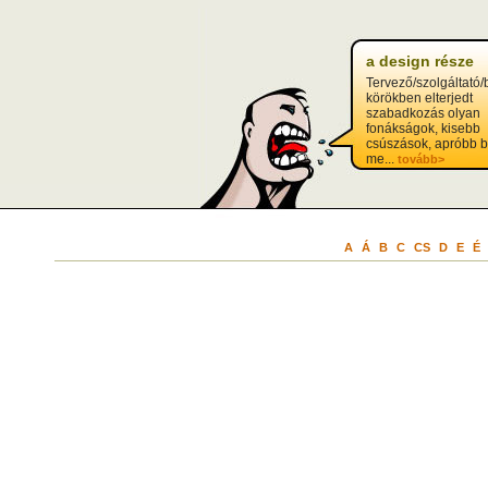
a design része
Tervező/szolgáltató/
körökben elterjedt
szabadkozás olyan
fonákságok, kisebb
csúszások, apróbb b
me...
tovább>
A
Á
B
C
CS
D
E
É