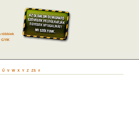
 többiek
GYIK
Ű
V
W
X
Y
Z
ZS
#