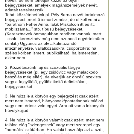
neveit, de nem tehetjük közzé az olyan
bejegyzéseket, amelyek magánszemélyek nevét,
adatait tartalmazzák.
Tehát közzétehetünk pl. Pély Barna nevét tartalmazó
bejegyzést, mert ő ismert zenész, de el kell vetni a
"barátnőm Fehér Anna, lakik Miskolcon itt és itt,
mobilszáma..." stb. típusú bejegyzéseket.
(Keresztnevek önmagukban rendben vannak, mert
_csak_ keresztnév még nem azonosít egyértelműen
senkit.) Ugyanez az elv alkalmazandó
intézményekre, vállalkozásokra, csoportokra: ha
széles körben ismert, publikálható; ha ismeretlen,
akkor nem.
2. Közzéteszünk faji és szexuális tárgyú
bejegyzéseket (pl. egy zsidóvicc vagy malackodó
beszólás még elfér), de elvetjük az öncélú szexista
vagy a fajgyűlölő, gyűlöletkeltő definíciókat,
bejegyzéseket.
3. Ne húzz le a klotyón egy bejegyzést csak azért,
mert nem ismered, hiányosnak/pontatlannak találod
vagy nem értesz vele egyet. Arra ott van a lekonyuló
hüvelykujjad.
4. Ne húzz le a klotyón valamit csak azért, mert nem
találod elég "szlengesnek" vagy mert szerepel egy
"normális" szótárban. Ha valaki használja azt a szót,