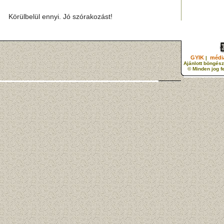
Körülbelül ennyi. Jó szórakozást!
GYIK
média
|
Ajánlott böngész
© Minden jog f