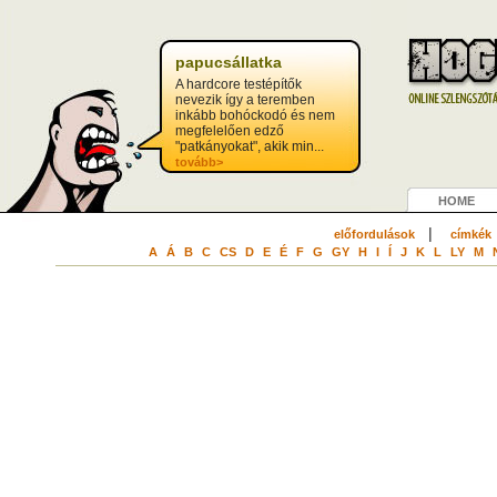
papucsállatka
A hardcore testépítők
nevezik így a teremben
inkább bohóckodó és nem
megfelelően edző
"patkányokat", akik min...
tovább>
HOME
|
előfordulások
címkék
A
Á
B
C
CS
D
E
É
F
G
GY
H
I
Í
J
K
L
LY
M