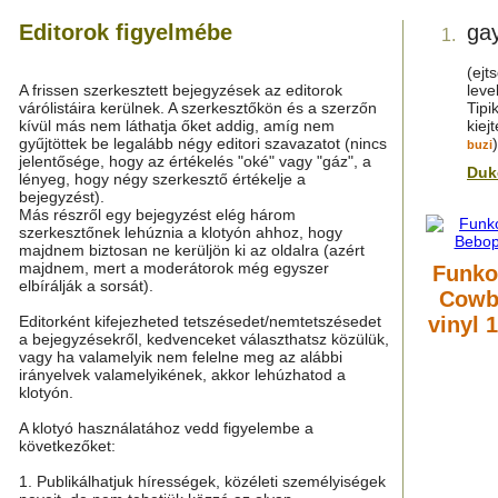
Editorok figyelmébe
ga
1.
(ejt
A frissen szerkesztett bejegyzések az editorok
leve
várólistáira kerülnek. A szerkesztőkön és a szerzőn
Tipi
kívül más nem láthatja őket addig, amíg nem
kiej
gyűjtöttek be legalább négy editori szavazatot (nincs
buzi
jelentősége, hogy az értékelés "oké" vagy "gáz", a
Duk
lényeg, hogy négy szerkesztő értékelje a
bejegyzést).
Más részről egy bejegyzést elég három
szerkesztőnek lehúznia a klotyón ahhoz, hogy
majdnem biztosan ne kerüljön ki az oldalra (azért
majdnem, mert a moderátorok még egyszer
Funko
elbírálják a sorsát).
Cowb
Editorként kifejezheted tetszésedet/nemtetszésedet
vinyl 
a bejegyzésekről, kedvenceket választhatsz közülük,
vagy ha valamelyik nem felelne meg az alábbi
irányelvek valamelyikének, akkor lehúzhatod a
klotyón.
A klotyó használatához vedd figyelembe a
következőket:
1. Publikálhatjuk hírességek, közéleti személyiségek