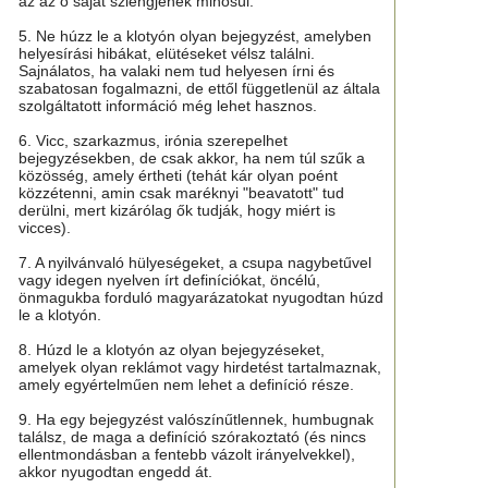
az az ő saját szlengjének minősül.
5. Ne húzz le a klotyón olyan bejegyzést, amelyben
helyesírási hibákat, elütéseket vélsz találni.
Sajnálatos, ha valaki nem tud helyesen írni és
szabatosan fogalmazni, de ettől függetlenül az általa
szolgáltatott információ még lehet hasznos.
6. Vicc, szarkazmus, irónia szerepelhet
bejegyzésekben, de csak akkor, ha nem túl szűk a
közösség, amely értheti (tehát kár olyan poént
közzétenni, amin csak maréknyi "beavatott" tud
derülni, mert kizárólag ők tudják, hogy miért is
vicces).
7. A nyilvánvaló hülyeségeket, a csupa nagybetűvel
vagy idegen nyelven írt definíciókat, öncélú,
önmagukba forduló magyarázatokat nyugodtan húzd
le a klotyón.
8. Húzd le a klotyón az olyan bejegyzéseket,
amelyek olyan reklámot vagy hirdetést tartalmaznak,
amely egyértelműen nem lehet a definíció része.
9. Ha egy bejegyzést valószínűtlennek, humbugnak
találsz, de maga a definíció szórakoztató (és nincs
ellentmondásban a fentebb vázolt irányelvekkel),
akkor nyugodtan engedd át.