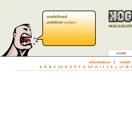
undefined
undefined
tovább>
HOME
|
előfordulások
címkék
A
Á
B
C
CS
D
E
É
F
G
GY
H
I
Í
J
K
L
LY
M