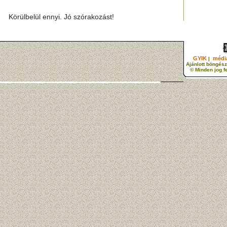
Körülbelül ennyi. Jó szórakozást!
GYIK
média
|
Ajánlott böngész
© Minden jog f