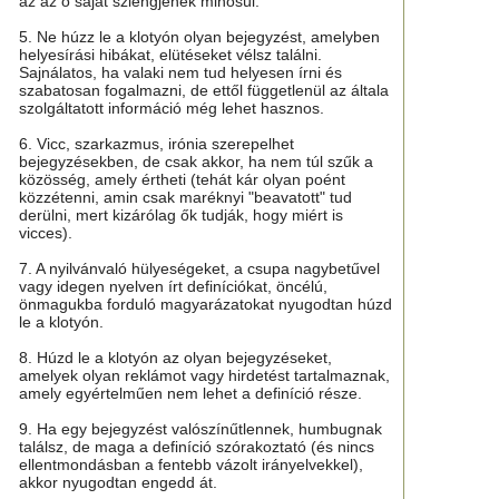
az az ő saját szlengjének minősül.
5. Ne húzz le a klotyón olyan bejegyzést, amelyben
helyesírási hibákat, elütéseket vélsz találni.
Sajnálatos, ha valaki nem tud helyesen írni és
szabatosan fogalmazni, de ettől függetlenül az általa
szolgáltatott információ még lehet hasznos.
6. Vicc, szarkazmus, irónia szerepelhet
bejegyzésekben, de csak akkor, ha nem túl szűk a
közösség, amely értheti (tehát kár olyan poént
közzétenni, amin csak maréknyi "beavatott" tud
derülni, mert kizárólag ők tudják, hogy miért is
vicces).
7. A nyilvánvaló hülyeségeket, a csupa nagybetűvel
vagy idegen nyelven írt definíciókat, öncélú,
önmagukba forduló magyarázatokat nyugodtan húzd
le a klotyón.
8. Húzd le a klotyón az olyan bejegyzéseket,
amelyek olyan reklámot vagy hirdetést tartalmaznak,
amely egyértelműen nem lehet a definíció része.
9. Ha egy bejegyzést valószínűtlennek, humbugnak
találsz, de maga a definíció szórakoztató (és nincs
ellentmondásban a fentebb vázolt irányelvekkel),
akkor nyugodtan engedd át.