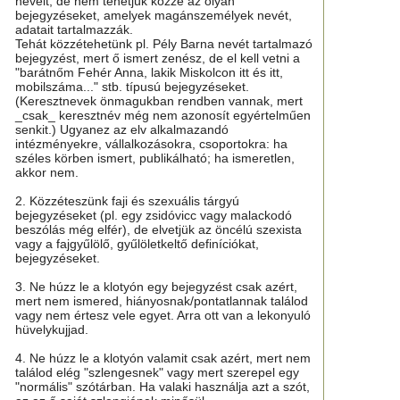
neveit, de nem tehetjük közzé az olyan
bejegyzéseket, amelyek magánszemélyek nevét,
adatait tartalmazzák.
Tehát közzétehetünk pl. Pély Barna nevét tartalmazó
bejegyzést, mert ő ismert zenész, de el kell vetni a
"barátnőm Fehér Anna, lakik Miskolcon itt és itt,
mobilszáma..." stb. típusú bejegyzéseket.
(Keresztnevek önmagukban rendben vannak, mert
_csak_ keresztnév még nem azonosít egyértelműen
senkit.) Ugyanez az elv alkalmazandó
intézményekre, vállalkozásokra, csoportokra: ha
széles körben ismert, publikálható; ha ismeretlen,
akkor nem.
2. Közzéteszünk faji és szexuális tárgyú
bejegyzéseket (pl. egy zsidóvicc vagy malackodó
beszólás még elfér), de elvetjük az öncélú szexista
vagy a fajgyűlölő, gyűlöletkeltő definíciókat,
bejegyzéseket.
3. Ne húzz le a klotyón egy bejegyzést csak azért,
mert nem ismered, hiányosnak/pontatlannak találod
vagy nem értesz vele egyet. Arra ott van a lekonyuló
hüvelykujjad.
4. Ne húzz le a klotyón valamit csak azért, mert nem
találod elég "szlengesnek" vagy mert szerepel egy
"normális" szótárban. Ha valaki használja azt a szót,