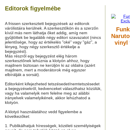
Editorok figyelmébe
A frissen szerkesztett bejegyzések az editorok
várólistáira kerülnek. A szerkesztőkön és a szerzőn
Funk
kívül más nem láthatja őket addig, amíg nem
Naruto
gyűjtöttek be legalább négy editori szavazatot (nincs
vinyl
jelentősége, hogy az értékelés "oké" vagy "gáz", a
lényeg, hogy négy szerkesztő értékelje a
bejegyzést).
Más részről egy bejegyzést elég három
szerkesztőnek lehúznia a klotyón ahhoz, hogy
majdnem biztosan ne kerüljön ki az oldalra (azért
majdnem, mert a moderátorok még egyszer
elbírálják a sorsát).
Editorként kifejezheted tetszésedet/nemtetszésedet
a bejegyzésekről, kedvenceket választhatsz közülük,
vagy ha valamelyik nem felelne meg az alábbi
irányelvek valamelyikének, akkor lehúzhatod a
klotyón.
A klotyó használatához vedd figyelembe a
következőket:
1. Publikálhatjuk hírességek, közéleti személyiségek