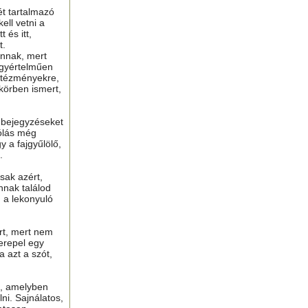
ét tartalmazó
ell vetni a
 és itt,
t.
nnak, mert
gyértelműen
ntézményekre,
 körben ismert,
ú bejegyzéseket
ólás még
y a fajgyűlölő,
.
sak azért,
nnak találod
n a lekonyuló
ért, mert nem
erepel egy
a azt a szót,
t, amelyben
lni. Sajnálatos,