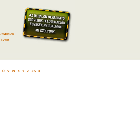
 többiek
GYIK
Ű
V
W
X
Y
Z
ZS
#