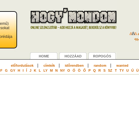
nemű)
 sokat
a
prédája
HOME
HOZZÁAD
ROPOGÓS
|
|
|
|
előfordulások
címkék
időrendben
random
wanted
F
G
GY
H
I
Í
J
K
L
LY
M
N
NY
O
Ó
Ö
Ő
P
Q
R
S
SZ
T
TY
U
Ú
Ü