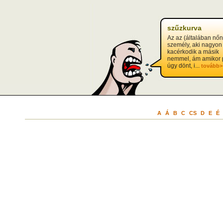
szűzkurva
Az az (általában nő
személy, aki nagyon
kacérkodik a másik
nemmel, ám amikor 
úgy dönt, i...
tovább>
A
Á
B
C
CS
D
E
É