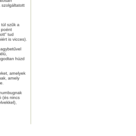
atosan
 szolgáltatott
túl szűk a
n poént
tt" tud
ért is vicces).
nagybetűvel
élú,
ugodtan húzd
eket, amelyek
nak, amely
e.
, humbugnak
ó (és nincs
lvekkel),