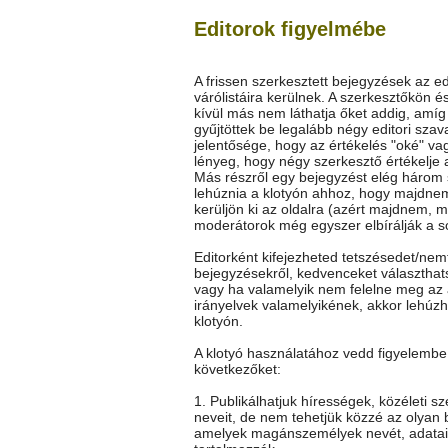
Editorok figyelmébe
A frissen szerkesztett bejegyzések az ed
várólistáira kerülnek. A szerkesztőkön é
kívül más nem láthatja őket addig, amí
gyűjtöttek be legalább négy editori szav
jelentősége, hogy az értékelés "oké" vag
lényeg, hogy négy szerkesztő értékelje 
Más részről egy bejegyzést elég három
lehúznia a klotyón ahhoz, hogy majdne
kerüljön ki az oldalra (azért majdnem, m
moderátorok még egyszer elbírálják a so
Editorként kifejezheted tetszésedet/nem
bejegyzésekről, kedvenceket választhat
vagy ha valamelyik nem felelne meg az 
irányelvek valamelyikének, akkor lehúz
klotyón.
A klotyó használatához vedd figyelembe
következőket:
1. Publikálhatjuk hírességek, közéleti s
neveit, de nem tehetjük közzé az olyan 
amelyek magánszemélyek nevét, adatai