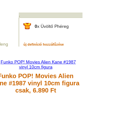
.
0
x Üvöltő Phéreg
leng
új definíció hozzáfűzése
Funko POP! Movies Alien
ne #1987 vinyl 10cm figura
csak, 6.890 Ft