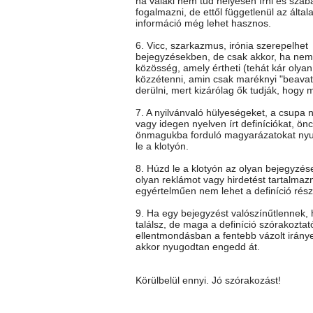
ha valaki nem tud helyesen írni és szab
fogalmazni, de ettől függetlenül az általa
információ még lehet hasznos.
6. Vicc, szarkazmus, irónia szerepelhet
bejegyzésekben, de csak akkor, ha nem 
közösség, amely értheti (tehát kár olya
közzétenni, amin csak maréknyi "beavato
derülni, mert kizárólag ők tudják, hogy mi
7. A nyilvánvaló hülyeségeket, a csupa 
vagy idegen nyelven írt definíciókat, önc
önmagukba forduló magyarázatokat ny
le a klotyón.
8. Húzd le a klotyón az olyan bejegyzés
olyan reklámot vagy hirdetést tartalmaz
egyértelműen nem lehet a definíció rész
9. Ha egy bejegyzést valószínűtlennek
találsz, de maga a definíció szórakoztat
ellentmondásban a fentebb vázolt iránye
akkor nyugodtan engedd át.
Körülbelül ennyi. Jó szórakozást!