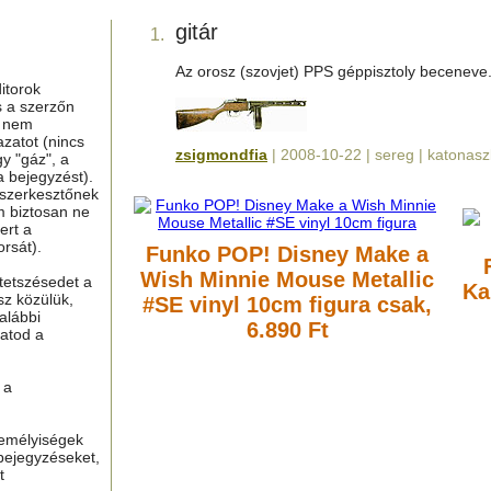
gitár
1.
Az orosz (szovjet) PPS géppisztoly beceneve
itorok
s a szerzőn
g nem
azatot (nincs
zsigmondfia
| 2008-10-22 | sereg | katonasz
y "gáz", a
a bejegyzést).
 szerkesztőnek
m biztosan ne
ert a
rsát).
Funko POP! Disney Make a
Wish Minnie Mouse Metallic
tetszésedet a
Ka
sz közülük,
#SE vinyl 10cm figura
csak,
alábbi
6.890 Ft
hatod a
 a
zemélyiségek
bejegyzéseket,
t