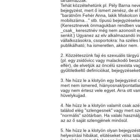
tartalmazzák.
Tehát közzétehetünk pl. Pély Barna nev
bejegyzést, mert ő ismert zenész, de el k
"barátnőm Fehér Anna, lakik Miskolcon itt
mobilszáma..." stb. típusú bejegyzéseke
(Keresztnevek önmagukban rendben va
_csak_ keresztnév még nem azonosít e
senkit.) Ugyanez az elv alkalmazandó i
vállalkozásokra, csoportokra: ha széles
publikálható; ha ismeretlen, akkor nem.
2. Közzéteszünk faji és szexuális tárgy
(pl. egy zsidóvicc vagy malackodó besz
elfér), de elvetjük az öncélú szexista vag
gyűlöletkeltő definíciókat, bejegyzéseket
3. Ne húzz le a klotyón egy bejegyzést c
mert nem ismered, hiányosnak/pontatla
vagy nem értesz vele egyet. Arra ott va
hüvelykujjad.
4. Ne húzz le a klotyón valamit csak az
találod elég "szlengesnek" vagy mert sz
"normális" szótárban. Ha valaki használj
az az ő saját szlengjének minősül.
5. Ne húzz le a klotyón olyan bejegyzés
helyesírási hibákat, elütéseket vélsz talá