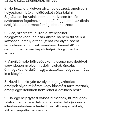
az az ő saját szlengjének minősül.
5. Ne húzz le a klotyón olyan bejegyzést, amelyben
helyesírási hibákat, elütéseket vélsz találni.
Sajnálatos, ha valaki nem tud helyesen írni és
szabatosan fogalmazni, de ettől függetlenül az általa
szolgáltatott információ még lehet hasznos.
6. Vicc, szarkazmus, irónia szerepelhet
bejegyzésekben, de csak akkor, ha nem túl szűk a
közösség, amely értheti (tehát kár olyan poént
közzétenni, amin csak maréknyi "beavatott" tud
derülni, mert kizárólag ők tudják, hogy miért is
vicces).
7. A nyilvánvaló hülyeségeket, a csupa nagybetűvel
vagy idegen nyelven írt definíciókat, öncélú,
önmagukba forduló magyarázatokat nyugodtan húzd
le a klotyón.
8. Húzd le a klotyón az olyan bejegyzéseket,
amelyek olyan reklámot vagy hirdetést tartalmaznak,
amely egyértelműen nem lehet a definíció része.
9. Ha egy bejegyzést valószínűtlennek, humbugnak
találsz, de maga a definíció szórakoztató (és nincs
ellentmondásban a fentebb vázolt irányelvekkel),
akkor nyugodtan engedd át.