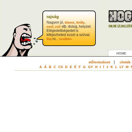
rajság
Nagyon jó,
,
,
klassz
király
,
stb. dolog, helyzet.
cool
zsír
Elégedettségedet is
kifejezheted ezzel a szóval.
ro...
Raj
tovább>
HOME
|
előfordulások
címkék
A
Á
B
C
CS
D
E
É
F
G
GY
H
I
Í
J
K
L
LY
M