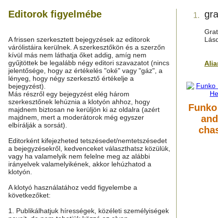
Editorok figyelmébe
gra
1.
Grat
A frissen szerkesztett bejegyzések az editorok
Lás
várólistáira kerülnek. A szerkesztőkön és a szerzőn
kívül más nem láthatja őket addig, amíg nem
gyűjtöttek be legalább négy editori szavazatot (nincs
Ali
jelentősége, hogy az értékelés "oké" vagy "gáz", a
lényeg, hogy négy szerkesztő értékelje a
bejegyzést).
Más részről egy bejegyzést elég három
szerkesztőnek lehúznia a klotyón ahhoz, hogy
Funko 
majdnem biztosan ne kerüljön ki az oldalra (azért
majdnem, mert a moderátorok még egyszer
and
elbírálják a sorsát).
cha
Editorként kifejezheted tetszésedet/nemtetszésedet
a bejegyzésekről, kedvenceket választhatsz közülük,
vagy ha valamelyik nem felelne meg az alábbi
irányelvek valamelyikének, akkor lehúzhatod a
klotyón.
A klotyó használatához vedd figyelembe a
következőket:
1. Publikálhatjuk hírességek, közéleti személyiségek