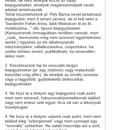
neveit, de nem tehetjük közzé az olyan
bejegyzéseket, amelyek magánszemélyek nevét,
adatait tartalmazzák.
Tehát közzétehetünk pl. Pély Barna nevét tartalmazó
bejegyzést, mert ő ismert zenész, de el kell vetni a
"barátnőm Fehér Anna, lakik Miskolcon itt és itt,
mobilszáma..." stb. típusú bejegyzéseket.
(Keresztnevek önmagukban rendben vannak, mert
_csak_ keresztnév még nem azonosít egyértelműen
senkit.) Ugyanez az elv alkalmazandó
intézményekre, vállalkozásokra, csoportokra: ha
széles körben ismert, publikálható; ha ismeretlen,
akkor nem.
2. Közzéteszünk faji és szexuális tárgyú
bejegyzéseket (pl. egy zsidóvicc vagy malackodó
beszólás még elfér), de elvetjük az öncélú szexista
vagy a fajgyűlölő, gyűlöletkeltő definíciókat,
bejegyzéseket.
3. Ne húzz le a klotyón egy bejegyzést csak azért,
mert nem ismered, hiányosnak/pontatlannak találod
vagy nem értesz vele egyet. Arra ott van a lekonyuló
hüvelykujjad.
4. Ne húzz le a klotyón valamit csak azért, mert nem
találod elég "szlengesnek" vagy mert szerepel egy
"normális" szótárban. Ha valaki használja azt a szót,