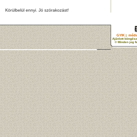
Körülbelül ennyi. Jó szórakozást!
GYIK
média
|
Ajánlott böngész
© Minden jog f