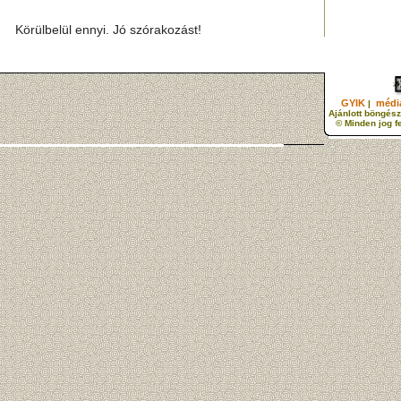
Körülbelül ennyi. Jó szórakozást!
GYIK
média
|
Ajánlott böngész
© Minden jog f