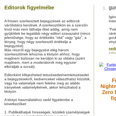
Editorok figyelmébe
gu
1.
Igén
A frissen szerkesztett bejegyzések az editorok
Inte
várólistáira kerülnek. A szerkesztőkön és a szerzőn
kívül más nem láthatja őket addig, amíg nem
"Fel
gyűjtöttek be legalább négy editori szavazatot (nincs
ránt
jelentősége, hogy az értékelés "oké" vagy "gáz", a
gurá
lényeg, hogy négy szerkesztő értékelje a
viny
bejegyzést).
cer
Más részről egy bejegyzést elég három
inté
szerkesztőnek lehúznia a klotyón ahhoz, hogy
majdnem biztosan ne kerüljön ki az oldalra (azért
majdnem, mert a moderátorok még egyszer
elbírálják a sorsát).
Editorként kifejezheted tetszésedet/nemtetszésedet
a bejegyzésekről, kedvenceket választhatsz közülük,
F
vagy ha valamelyik nem felelne meg az alábbi
Night
irányelvek valamelyikének, akkor lehúzhatod a
klotyón.
Zero 
fi
A klotyó használatához vedd figyelembe a
következőket:
1. Publikálhatjuk hírességek, közéleti személyiségek