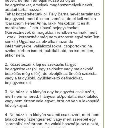
neveit, de nem tehetjük közzé az olyan
bejegyzéseket, amelyek magánszemélyek nevét,
adatait tartalmazzák.
Tehát közzétehetünk pl. Pély Barna nevét tartalmazó
bejegyzést, mert ő ismert zenész, de el kell vetni a
"barátnőm Fehér Anna, lakik Miskolcon itt és itt,
mobilszáma..." stb. típusú bejegyzéseket.
(Keresztnevek önmagukban rendben vannak, mert
_csak_ keresztnév még nem azonosít egyértelműen
senkit.) Ugyanez az elv alkalmazandó
intézményekre, vállalkozásokra, csoportokra: ha
széles körben ismert, publikálható; ha ismeretlen,
akkor nem.
2. Közzéteszünk faji és szexuális tárgyú
bejegyzéseket (pl. egy zsidóvicc vagy malackodó
beszólás még elfér), de elvetjük az öncélú szexista
vagy a fajgyűlölő, gyűlöletkeltő definíciókat,
bejegyzéseket.
3. Ne húzz le a klotyón egy bejegyzést csak azért,
mert nem ismered, hiányosnak/pontatlannak találod
vagy nem értesz vele egyet. Arra ott van a lekonyuló
hüvelykujjad.
4. Ne húzz le a klotyón valamit csak azért, mert nem
találod elég "szlengesnek" vagy mert szerepel egy
"normális" szótárban. Ha valaki használja azt a szót,