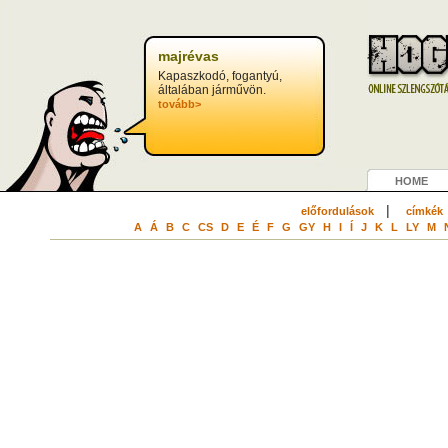
majrévas
Kapaszkodó, fogantyú,
általában járművön.
tovább>
HOME
|
előfordulások
címkék
A
Á
B
C
CS
D
E
É
F
G
GY
H
I
Í
J
K
L
LY
M