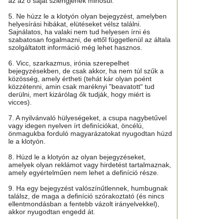
az az ő saját szlengjének minősül.
5. Ne húzz le a klotyón olyan bejegyzést, amelyben
helyesírási hibákat, elütéseket vélsz találni.
Sajnálatos, ha valaki nem tud helyesen írni és
szabatosan fogalmazni, de ettől függetlenül az általa
szolgáltatott információ még lehet hasznos.
6. Vicc, szarkazmus, irónia szerepelhet
bejegyzésekben, de csak akkor, ha nem túl szűk a
közösség, amely értheti (tehát kár olyan poént
közzétenni, amin csak maréknyi "beavatott" tud
derülni, mert kizárólag ők tudják, hogy miért is
vicces).
7. A nyilvánvaló hülyeségeket, a csupa nagybetűvel
vagy idegen nyelven írt definíciókat, öncélú,
önmagukba forduló magyarázatokat nyugodtan húzd
le a klotyón.
8. Húzd le a klotyón az olyan bejegyzéseket,
amelyek olyan reklámot vagy hirdetést tartalmaznak,
amely egyértelműen nem lehet a definíció része.
9. Ha egy bejegyzést valószínűtlennek, humbugnak
találsz, de maga a definíció szórakoztató (és nincs
ellentmondásban a fentebb vázolt irányelvekkel),
akkor nyugodtan engedd át.