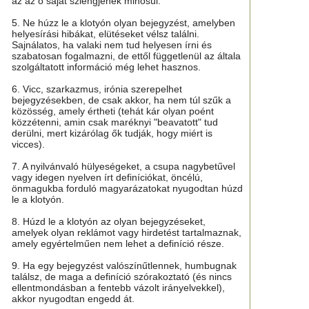
az az ő saját szlengjének minősül.
5. Ne húzz le a klotyón olyan bejegyzést, amelyben
helyesírási hibákat, elütéseket vélsz találni.
Sajnálatos, ha valaki nem tud helyesen írni és
szabatosan fogalmazni, de ettől függetlenül az általa
szolgáltatott információ még lehet hasznos.
6. Vicc, szarkazmus, irónia szerepelhet
bejegyzésekben, de csak akkor, ha nem túl szűk a
közösség, amely értheti (tehát kár olyan poént
közzétenni, amin csak maréknyi "beavatott" tud
derülni, mert kizárólag ők tudják, hogy miért is
vicces).
7. A nyilvánvaló hülyeségeket, a csupa nagybetűvel
vagy idegen nyelven írt definíciókat, öncélú,
önmagukba forduló magyarázatokat nyugodtan húzd
le a klotyón.
8. Húzd le a klotyón az olyan bejegyzéseket,
amelyek olyan reklámot vagy hirdetést tartalmaznak,
amely egyértelműen nem lehet a definíció része.
9. Ha egy bejegyzést valószínűtlennek, humbugnak
találsz, de maga a definíció szórakoztató (és nincs
ellentmondásban a fentebb vázolt irányelvekkel),
akkor nyugodtan engedd át.