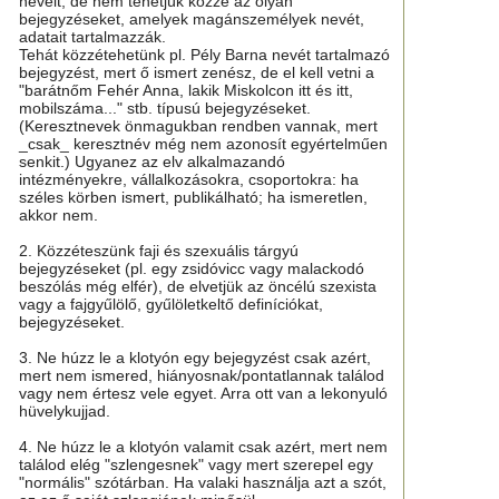
neveit, de nem tehetjük közzé az olyan
bejegyzéseket, amelyek magánszemélyek nevét,
adatait tartalmazzák.
Tehát közzétehetünk pl. Pély Barna nevét tartalmazó
bejegyzést, mert ő ismert zenész, de el kell vetni a
"barátnőm Fehér Anna, lakik Miskolcon itt és itt,
mobilszáma..." stb. típusú bejegyzéseket.
(Keresztnevek önmagukban rendben vannak, mert
_csak_ keresztnév még nem azonosít egyértelműen
senkit.) Ugyanez az elv alkalmazandó
intézményekre, vállalkozásokra, csoportokra: ha
széles körben ismert, publikálható; ha ismeretlen,
akkor nem.
2. Közzéteszünk faji és szexuális tárgyú
bejegyzéseket (pl. egy zsidóvicc vagy malackodó
beszólás még elfér), de elvetjük az öncélú szexista
vagy a fajgyűlölő, gyűlöletkeltő definíciókat,
bejegyzéseket.
3. Ne húzz le a klotyón egy bejegyzést csak azért,
mert nem ismered, hiányosnak/pontatlannak találod
vagy nem értesz vele egyet. Arra ott van a lekonyuló
hüvelykujjad.
4. Ne húzz le a klotyón valamit csak azért, mert nem
találod elég "szlengesnek" vagy mert szerepel egy
"normális" szótárban. Ha valaki használja azt a szót,