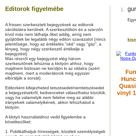
Editorok figyelmébe
gur
1.
Egym
A frissen szerkesztett bejegyzések az editorok
várólistáira kerülnek. A szerkesztőkön és a szerzőn
kívül más nem láthatja őket addig, amíg nem
gyűjtöttek be legalább négy editori szavazatot (nincs
kis
jelentősége, hogy az értékelés "oké" vagy "gáz", a
lényeg, hogy négy szerkesztő értékelje a
bejegyzést).
Más részről egy bejegyzést elég három
szerkesztőnek lehúznia a klotyón ahhoz, hogy
majdnem biztosan ne kerüljön ki az oldalra (azért
Fun
majdnem, mert a moderátorok még egyszer
elbírálják a sorsát).
Hunc
Quasi
Editorként kifejezheted tetszésedet/nemtetszésedet
vinyl 
a bejegyzésekről, kedvenceket választhatsz közülük,
vagy ha valamelyik nem felelne meg az alábbi
irányelvek valamelyikének, akkor lehúzhatod a
klotyón.
A klotyó használatához vedd figyelembe a
következőket:
1. Publikálhatjuk hírességek, közéleti személyiségek