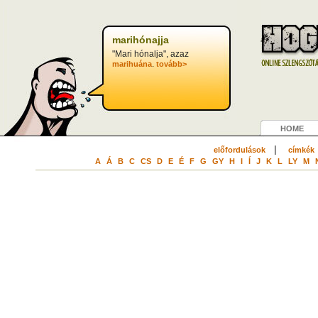
marihónajja
"Mari hónalja", azaz
.
marihuána
tovább>
HOME
|
előfordulások
címkék
A
Á
B
C
CS
D
E
É
F
G
GY
H
I
Í
J
K
L
LY
M