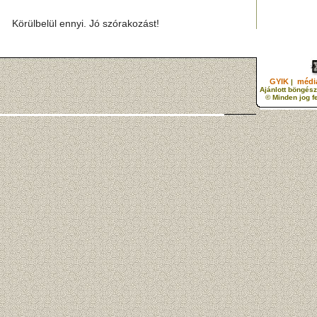
Körülbelül ennyi. Jó szórakozást!
GYIK
média
|
Ajánlott böngész
© Minden jog f