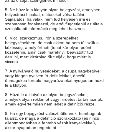
az az ő saját szlengjének minősül.
5. Ne húzz le a klotyón olyan bejegyzést, amelyben
helyesírási hibákat, elütéseket vélsz találni.
Sajnálatos, ha valaki nem tud helyesen írni és
szabatosan fogalmazni, de ettől függetlenül az általa
szolgáltatott információ még lehet hasznos.
6. Vicc, szarkazmus, irónia szerepelhet
bejegyzésekben, de csak akkor, ha nem túl szűk a
közösség, amely értheti (tehát kár olyan poént
közzétenni, amin csak maréknyi "beavatott" tud
derülni, mert kizárólag ők tudják, hogy miért is
vicces).
7. A nyilvánvaló hülyeségeket, a csupa nagybetűvel
vagy idegen nyelven írt definíciókat, öncélú,
önmagukba forduló magyarázatokat nyugodtan húzd
le a klotyón.
8. Húzd le a klotyón az olyan bejegyzéseket,
amelyek olyan reklámot vagy hirdetést tartalmaznak,
amely egyértelműen nem lehet a definíció része.
9. Ha egy bejegyzést valószínűtlennek, humbugnak
találsz, de maga a definíció szórakoztató (és nincs
ellentmondásban a fentebb vázolt irányelvekkel),
akkor nyugodtan engedd át.