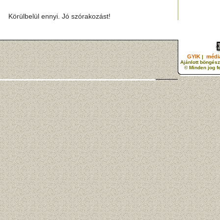
Körülbelül ennyi. Jó szórakozást!
GYIK
média
|
Ajánlott böngész
© Minden jog f