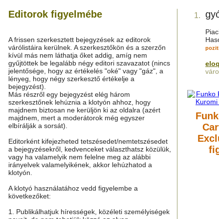
Editorok figyelmébe
gy
1.
Piac
A frissen szerkesztett bejegyzések az editorok
Haso
várólistáira kerülnek. A szerkesztőkön és a szerzőn
pozit
kívül más nem láthatja őket addig, amíg nem
gyűjtöttek be legalább négy editori szavazatot (nincs
elo
jelentősége, hogy az értékelés "oké" vagy "gáz", a
váro
lényeg, hogy négy szerkesztő értékelje a
bejegyzést).
Más részről egy bejegyzést elég három
szerkesztőnek lehúznia a klotyón ahhoz, hogy
majdnem biztosan ne kerüljön ki az oldalra (azért
Funk
majdnem, mert a moderátorok még egyszer
elbírálják a sorsát).
Car
Excl
Editorként kifejezheted tetszésedet/nemtetszésedet
fi
a bejegyzésekről, kedvenceket választhatsz közülük,
vagy ha valamelyik nem felelne meg az alábbi
irányelvek valamelyikének, akkor lehúzhatod a
klotyón.
A klotyó használatához vedd figyelembe a
következőket:
1. Publikálhatjuk hírességek, közéleti személyiségek