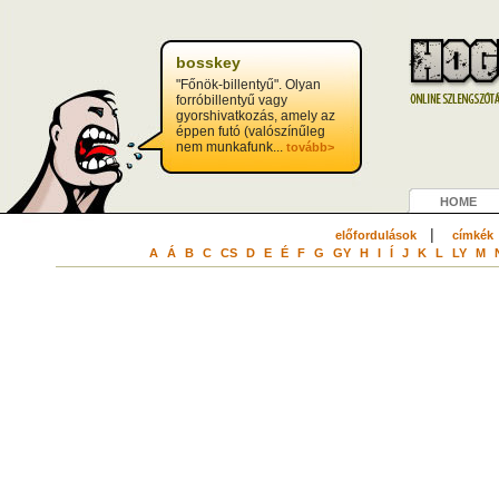
bosskey
"Főnök-billentyű". Olyan
forróbillentyű vagy
gyorshivatkozás, amely az
éppen futó (valószínűleg
nem munkafunk...
tovább>
HOME
|
előfordulások
címkék
A
Á
B
C
CS
D
E
É
F
G
GY
H
I
Í
J
K
L
LY
M