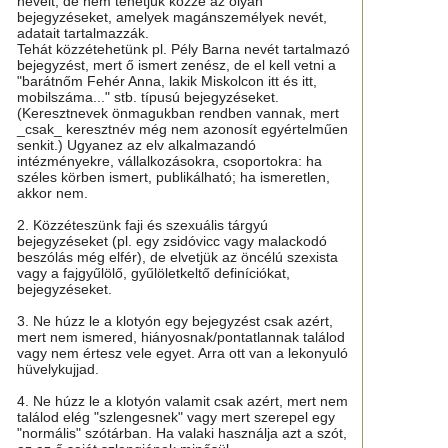
neveit, de nem tehetjük közzé az olyan
bejegyzéseket, amelyek magánszemélyek nevét,
adatait tartalmazzák.
Tehát közzétehetünk pl. Pély Barna nevét tartalmazó
bejegyzést, mert ő ismert zenész, de el kell vetni a
"barátnőm Fehér Anna, lakik Miskolcon itt és itt,
mobilszáma..." stb. típusú bejegyzéseket.
(Keresztnevek önmagukban rendben vannak, mert
_csak_ keresztnév még nem azonosít egyértelműen
senkit.) Ugyanez az elv alkalmazandó
intézményekre, vállalkozásokra, csoportokra: ha
széles körben ismert, publikálható; ha ismeretlen,
akkor nem.
2. Közzéteszünk faji és szexuális tárgyú
bejegyzéseket (pl. egy zsidóvicc vagy malackodó
beszólás még elfér), de elvetjük az öncélú szexista
vagy a fajgyűlölő, gyűlöletkeltő definíciókat,
bejegyzéseket.
3. Ne húzz le a klotyón egy bejegyzést csak azért,
mert nem ismered, hiányosnak/pontatlannak találod
vagy nem értesz vele egyet. Arra ott van a lekonyuló
hüvelykujjad.
4. Ne húzz le a klotyón valamit csak azért, mert nem
találod elég "szlengesnek" vagy mert szerepel egy
"normális" szótárban. Ha valaki használja azt a szót,