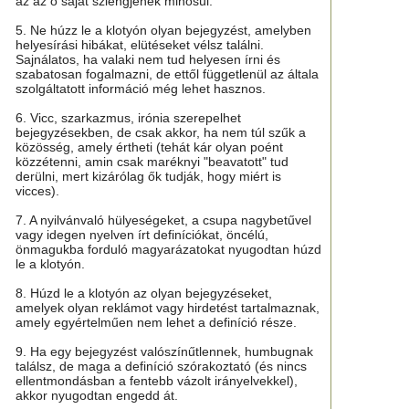
az az ő saját szlengjének minősül.
5. Ne húzz le a klotyón olyan bejegyzést, amelyben
helyesírási hibákat, elütéseket vélsz találni.
Sajnálatos, ha valaki nem tud helyesen írni és
szabatosan fogalmazni, de ettől függetlenül az általa
szolgáltatott információ még lehet hasznos.
6. Vicc, szarkazmus, irónia szerepelhet
bejegyzésekben, de csak akkor, ha nem túl szűk a
közösség, amely értheti (tehát kár olyan poént
közzétenni, amin csak maréknyi "beavatott" tud
derülni, mert kizárólag ők tudják, hogy miért is
vicces).
7. A nyilvánvaló hülyeségeket, a csupa nagybetűvel
vagy idegen nyelven írt definíciókat, öncélú,
önmagukba forduló magyarázatokat nyugodtan húzd
le a klotyón.
8. Húzd le a klotyón az olyan bejegyzéseket,
amelyek olyan reklámot vagy hirdetést tartalmaznak,
amely egyértelműen nem lehet a definíció része.
9. Ha egy bejegyzést valószínűtlennek, humbugnak
találsz, de maga a definíció szórakoztató (és nincs
ellentmondásban a fentebb vázolt irányelvekkel),
akkor nyugodtan engedd át.