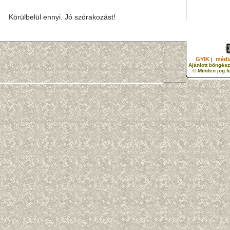
Körülbelül ennyi. Jó szórakozást!
GYIK
média
|
Ajánlott böngész
© Minden jog f