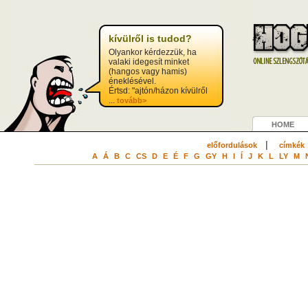
kívülről is tudod?
Olyankor kérdezzük, ha
valaki idegesít minket
(hangos vagy hamis)
éneklésével.
Értsd: "ajtón/házon kívülről
...
tovább>
HOME
|
előfordulások
címkék
A
Á
B
C
CS
D
E
É
F
G
GY
H
I
Í
J
K
L
LY
M