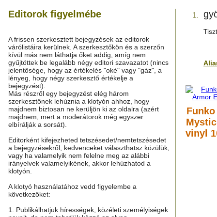
Editorok figyelmébe
gy
1.
Tisz
A frissen szerkesztett bejegyzések az editorok
várólistáira kerülnek. A szerkesztőkön és a szerzőn
kívül más nem láthatja őket addig, amíg nem
gyűjtöttek be legalább négy editori szavazatot (nincs
Ali
jelentősége, hogy az értékelés "oké" vagy "gáz", a
lényeg, hogy négy szerkesztő értékelje a
bejegyzést).
Más részről egy bejegyzést elég három
szerkesztőnek lehúznia a klotyón ahhoz, hogy
majdnem biztosan ne kerüljön ki az oldalra (azért
Funko 
majdnem, mert a moderátorok még egyszer
Mystic
elbírálják a sorsát).
vinyl 
Editorként kifejezheted tetszésedet/nemtetszésedet
a bejegyzésekről, kedvenceket választhatsz közülük,
vagy ha valamelyik nem felelne meg az alábbi
irányelvek valamelyikének, akkor lehúzhatod a
klotyón.
A klotyó használatához vedd figyelembe a
következőket:
1. Publikálhatjuk hírességek, közéleti személyiségek