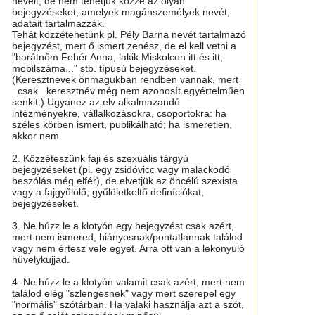
neveit, de nem tehetjük közzé az olyan
bejegyzéseket, amelyek magánszemélyek nevét,
adatait tartalmazzák.
Tehát közzétehetünk pl. Pély Barna nevét tartalmazó
bejegyzést, mert ő ismert zenész, de el kell vetni a
"barátnőm Fehér Anna, lakik Miskolcon itt és itt,
mobilszáma..." stb. típusú bejegyzéseket.
(Keresztnevek önmagukban rendben vannak, mert
_csak_ keresztnév még nem azonosít egyértelműen
senkit.) Ugyanez az elv alkalmazandó
intézményekre, vállalkozásokra, csoportokra: ha
széles körben ismert, publikálható; ha ismeretlen,
akkor nem.
2. Közzéteszünk faji és szexuális tárgyú
bejegyzéseket (pl. egy zsidóvicc vagy malackodó
beszólás még elfér), de elvetjük az öncélú szexista
vagy a fajgyűlölő, gyűlöletkeltő definíciókat,
bejegyzéseket.
3. Ne húzz le a klotyón egy bejegyzést csak azért,
mert nem ismered, hiányosnak/pontatlannak találod
vagy nem értesz vele egyet. Arra ott van a lekonyuló
hüvelykujjad.
4. Ne húzz le a klotyón valamit csak azért, mert nem
találod elég "szlengesnek" vagy mert szerepel egy
"normális" szótárban. Ha valaki használja azt a szót,