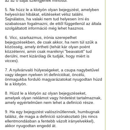
az az ő saját szlengjének minősül.
5. Ne húzz le a klotyón olyan bejegyzést, amelyben
helyesírási hibákat, elütéseket vélsz találni.
Sajnálatos, ha valaki nem tud helyesen írni és
szabatosan fogalmazni, de ettől függetlenül az általa
szolgáltatott információ még lehet hasznos.
6. Vicc, szarkazmus, irónia szerepelhet
bejegyzésekben, de csak akkor, ha nem túl szűk a
közösség, amely értheti (tehát kár olyan poént
közzétenni, amin csak maréknyi "beavatott" tud
derülni, mert kizárólag ők tudják, hogy miért is
vicces).
7. A nyilvánvaló hülyeségeket, a csupa nagybetűvel
vagy idegen nyelven írt definíciókat, öncélú,
önmagukba forduló magyarázatokat nyugodtan húzd
le a klotyón.
8. Húzd le a klotyón az olyan bejegyzéseket,
amelyek olyan reklámot vagy hirdetést tartalmaznak,
amely egyértelműen nem lehet a definíció része.
9. Ha egy bejegyzést valószínűtlennek, humbugnak
találsz, de maga a definíció szórakoztató (és nincs
ellentmondásban a fentebb vázolt irányelvekkel),
akkor nyugodtan engedd át.