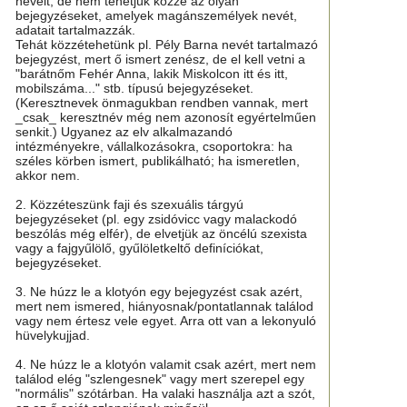
neveit, de nem tehetjük közzé az olyan
bejegyzéseket, amelyek magánszemélyek nevét,
adatait tartalmazzák.
Tehát közzétehetünk pl. Pély Barna nevét tartalmazó
bejegyzést, mert ő ismert zenész, de el kell vetni a
"barátnőm Fehér Anna, lakik Miskolcon itt és itt,
mobilszáma..." stb. típusú bejegyzéseket.
(Keresztnevek önmagukban rendben vannak, mert
_csak_ keresztnév még nem azonosít egyértelműen
senkit.) Ugyanez az elv alkalmazandó
intézményekre, vállalkozásokra, csoportokra: ha
széles körben ismert, publikálható; ha ismeretlen,
akkor nem.
2. Közzéteszünk faji és szexuális tárgyú
bejegyzéseket (pl. egy zsidóvicc vagy malackodó
beszólás még elfér), de elvetjük az öncélú szexista
vagy a fajgyűlölő, gyűlöletkeltő definíciókat,
bejegyzéseket.
3. Ne húzz le a klotyón egy bejegyzést csak azért,
mert nem ismered, hiányosnak/pontatlannak találod
vagy nem értesz vele egyet. Arra ott van a lekonyuló
hüvelykujjad.
4. Ne húzz le a klotyón valamit csak azért, mert nem
találod elég "szlengesnek" vagy mert szerepel egy
"normális" szótárban. Ha valaki használja azt a szót,