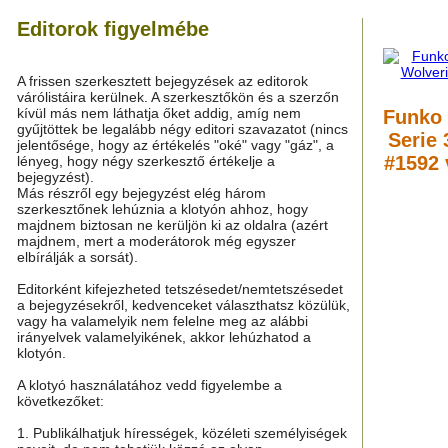
Editorok figyelmébe
A frissen szerkesztett bejegyzések az editorok
várólistáira kerülnek. A szerkesztőkön és a szerzőn
kívül más nem láthatja őket addig, amíg nem
Funko 
gyűjtöttek be legalább négy editori szavazatot (nincs
Serie
jelentősége, hogy az értékelés "oké" vagy "gáz", a
#1592 
lényeg, hogy négy szerkesztő értékelje a
bejegyzést).
Más részről egy bejegyzést elég három
szerkesztőnek lehúznia a klotyón ahhoz, hogy
majdnem biztosan ne kerüljön ki az oldalra (azért
majdnem, mert a moderátorok még egyszer
elbírálják a sorsát).
Editorként kifejezheted tetszésedet/nemtetszésedet
a bejegyzésekről, kedvenceket választhatsz közülük,
vagy ha valamelyik nem felelne meg az alábbi
irányelvek valamelyikének, akkor lehúzhatod a
klotyón.
A klotyó használatához vedd figyelembe a
következőket:
1. Publikálhatjuk hírességek, közéleti személyiségek