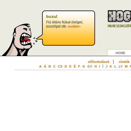
buzul
Fiú létére fiúkat ölelget,
puszilgat stb.
tovább>
HOME
|
előfordulások
címkék
A
Á
B
C
CS
D
E
É
F
G
GY
H
I
Í
J
K
L
LY
M