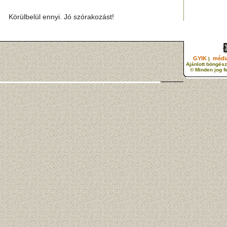
Körülbelül ennyi. Jó szórakozást!
GYIK
média
|
Ajánlott böngész
© Minden jog f