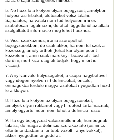
az az ő saját szlengjének minősül.
5. Ne húzz le a klotyón olyan bejegyzést, amelyben
helyesírási hibákat, elütéseket vélsz találni.
Sajnálatos, ha valaki nem tud helyesen írni és
szabatosan fogalmazni, de ettől függetlenül az általa
szolgáltatott információ még lehet hasznos.
6. Vicc, szarkazmus, irónia szerepelhet
bejegyzésekben, de csak akkor, ha nem túl szűk a
közösség, amely értheti (tehát kár olyan poént
közzétenni, amin csak maréknyi "beavatott" tud
derülni, mert kizárólag ők tudják, hogy miért is
vicces).
7. A nyilvánvaló hülyeségeket, a csupa nagybetűvel
vagy idegen nyelven írt definíciókat, öncélú,
önmagukba forduló magyarázatokat nyugodtan húzd
le a klotyón.
8. Húzd le a klotyón az olyan bejegyzéseket,
amelyek olyan reklámot vagy hirdetést tartalmaznak,
amely egyértelműen nem lehet a definíció része.
9. Ha egy bejegyzést valószínűtlennek, humbugnak
találsz, de maga a definíció szórakoztató (és nincs
ellentmondásban a fentebb vázolt irányelvekkel),
akkor nyugodtan engedd át.