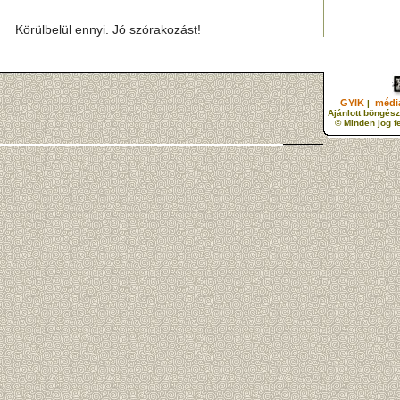
Körülbelül ennyi. Jó szórakozást!
GYIK
média
|
Ajánlott böngész
© Minden jog f