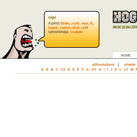
cipi
A pénz (
,
,
,
,
della
zsüft
stex
lé
,
,
,
)
luppó
zseton
lóvé
zsé
szinonimája.
tovább>
HOME
|
előfordulások
címkék
A
Á
B
C
CS
D
E
É
F
G
GY
H
I
Í
J
K
L
LY
M