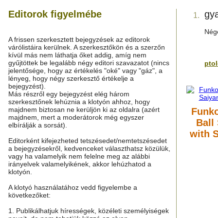
Editorok figyelmébe
gy
1.
Nége
A frissen szerkesztett bejegyzések az editorok
várólistáira kerülnek. A szerkesztőkön és a szerzőn
kívül más nem láthatja őket addig, amíg nem
gyűjtöttek be legalább négy editori szavazatot (nincs
pto
jelentősége, hogy az értékelés "oké" vagy "gáz", a
lényeg, hogy négy szerkesztő értékelje a
bejegyzést).
Más részről egy bejegyzést elég három
szerkesztőnek lehúznia a klotyón ahhoz, hogy
majdnem biztosan ne kerüljön ki az oldalra (azért
Funko
majdnem, mert a moderátorok még egyszer
Ball
elbírálják a sorsát).
with 
Editorként kifejezheted tetszésedet/nemtetszésedet
a bejegyzésekről, kedvenceket választhatsz közülük,
vagy ha valamelyik nem felelne meg az alábbi
irányelvek valamelyikének, akkor lehúzhatod a
klotyón.
A klotyó használatához vedd figyelembe a
következőket:
1. Publikálhatjuk hírességek, közéleti személyiségek