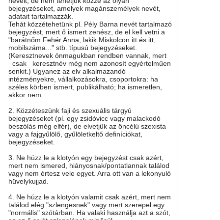
neveit, de nem tehetjük közzé az olyan
bejegyzéseket, amelyek magánszemélyek nevét,
adatait tartalmazzák.
Tehát közzétehetünk pl. Pély Barna nevét tartalmazó
bejegyzést, mert ő ismert zenész, de el kell vetni a
"barátnőm Fehér Anna, lakik Miskolcon itt és itt,
mobilszáma..." stb. típusú bejegyzéseket.
(Keresztnevek önmagukban rendben vannak, mert
_csak_ keresztnév még nem azonosít egyértelműen
senkit.) Ugyanez az elv alkalmazandó
intézményekre, vállalkozásokra, csoportokra: ha
széles körben ismert, publikálható; ha ismeretlen,
akkor nem.
2. Közzéteszünk faji és szexuális tárgyú
bejegyzéseket (pl. egy zsidóvicc vagy malackodó
beszólás még elfér), de elvetjük az öncélú szexista
vagy a fajgyűlölő, gyűlöletkeltő definíciókat,
bejegyzéseket.
3. Ne húzz le a klotyón egy bejegyzést csak azért,
mert nem ismered, hiányosnak/pontatlannak találod
vagy nem értesz vele egyet. Arra ott van a lekonyuló
hüvelykujjad.
4. Ne húzz le a klotyón valamit csak azért, mert nem
találod elég "szlengesnek" vagy mert szerepel egy
"normális" szótárban. Ha valaki használja azt a szót,