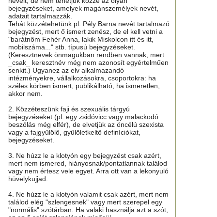
neveit, de nem tehetjük közzé az olyan
bejegyzéseket, amelyek magánszemélyek nevét,
adatait tartalmazzák.
Tehát közzétehetünk pl. Pély Barna nevét tartalmazó
bejegyzést, mert ő ismert zenész, de el kell vetni a
"barátnőm Fehér Anna, lakik Miskolcon itt és itt,
mobilszáma..." stb. típusú bejegyzéseket.
(Keresztnevek önmagukban rendben vannak, mert
_csak_ keresztnév még nem azonosít egyértelműen
senkit.) Ugyanez az elv alkalmazandó
intézményekre, vállalkozásokra, csoportokra: ha
széles körben ismert, publikálható; ha ismeretlen,
akkor nem.
2. Közzéteszünk faji és szexuális tárgyú
bejegyzéseket (pl. egy zsidóvicc vagy malackodó
beszólás még elfér), de elvetjük az öncélú szexista
vagy a fajgyűlölő, gyűlöletkeltő definíciókat,
bejegyzéseket.
3. Ne húzz le a klotyón egy bejegyzést csak azért,
mert nem ismered, hiányosnak/pontatlannak találod
vagy nem értesz vele egyet. Arra ott van a lekonyuló
hüvelykujjad.
4. Ne húzz le a klotyón valamit csak azért, mert nem
találod elég "szlengesnek" vagy mert szerepel egy
"normális" szótárban. Ha valaki használja azt a szót,