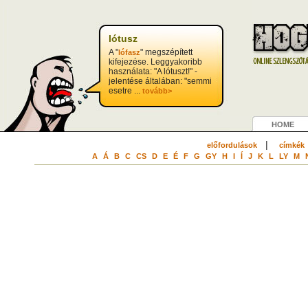
lótusz
A "
" megszépített
lófasz
kifejezése. Leggyakoribb
használata: "A lótuszt!" -
jelentése általában: "semmi
esetre ...
tovább>
HOME
|
előfordulások
címkék
A
Á
B
C
CS
D
E
É
F
G
GY
H
I
Í
J
K
L
LY
M