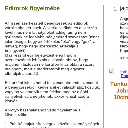
Editorok figyelmébe
jaj
1.
Ango
A frissen szerkesztett bejegyzések az editorok
szav
várólistáira kerülnek. A szerkesztőkön és a szerzőn
hasz
kívül más nem láthatja őket addig, amíg nem
és â
gyűjtöttek be legalább négy editori szavazatot (nincs
élje
jelentősége, hogy az értékelés "oké" vagy "gáz", a
visz
lényeg, hogy négy szerkesztő értékelje a
Néz
bejegyzést).
Kapc
Más részről egy bejegyzést elég három
szi
szerkesztőnek lehúznia a klotyón ahhoz, hogy
majdnem biztosan ne kerüljön ki az oldalra (azért
majdnem, mert a moderátorok még egyszer
elbírálják a sorsát).
Editorként kifejezheted tetszésedet/nemtetszésedet
Funko
a bejegyzésekről, kedvenceket választhatsz közülük,
Joh
vagy ha valamelyik nem felelne meg az alábbi
irányelvek valamelyikének, akkor lehúzhatod a
10cm
klotyón.
A klotyó használatához vedd figyelembe a
következőket:
1. Publikálhatjuk hírességek, közéleti személyiségek