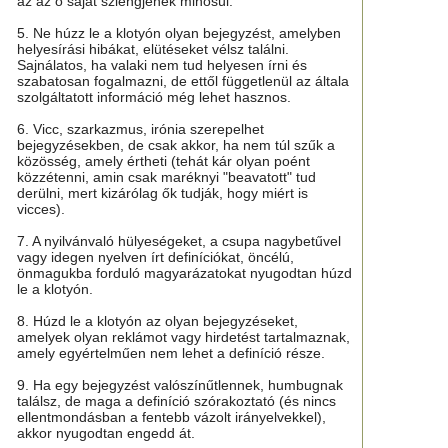
az az ő saját szlengjének minősül.
5. Ne húzz le a klotyón olyan bejegyzést, amelyben
helyesírási hibákat, elütéseket vélsz találni.
Sajnálatos, ha valaki nem tud helyesen írni és
szabatosan fogalmazni, de ettől függetlenül az általa
szolgáltatott információ még lehet hasznos.
6. Vicc, szarkazmus, irónia szerepelhet
bejegyzésekben, de csak akkor, ha nem túl szűk a
közösség, amely értheti (tehát kár olyan poént
közzétenni, amin csak maréknyi "beavatott" tud
derülni, mert kizárólag ők tudják, hogy miért is
vicces).
7. A nyilvánvaló hülyeségeket, a csupa nagybetűvel
vagy idegen nyelven írt definíciókat, öncélú,
önmagukba forduló magyarázatokat nyugodtan húzd
le a klotyón.
8. Húzd le a klotyón az olyan bejegyzéseket,
amelyek olyan reklámot vagy hirdetést tartalmaznak,
amely egyértelműen nem lehet a definíció része.
9. Ha egy bejegyzést valószínűtlennek, humbugnak
találsz, de maga a definíció szórakoztató (és nincs
ellentmondásban a fentebb vázolt irányelvekkel),
akkor nyugodtan engedd át.