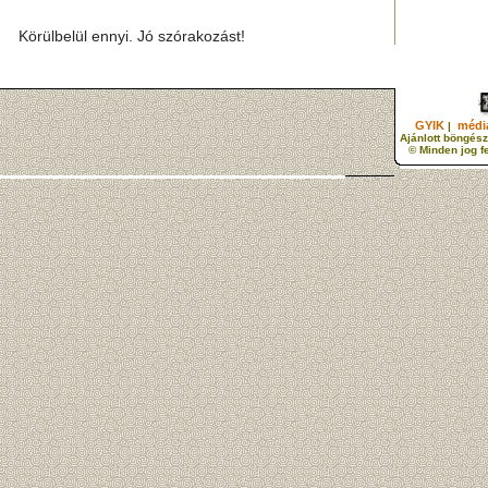
Körülbelül ennyi. Jó szórakozást!
GYIK
média
|
Ajánlott böngész
© Minden jog f