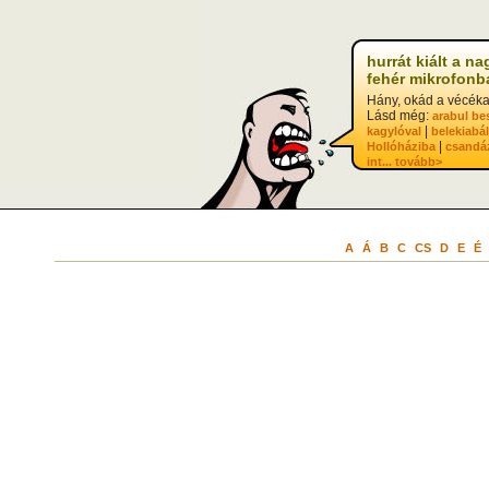
hurrát kiált a na
fehér mikrofonb
Hány, okád a vécéka
Lásd még:
arabul be
|
kagylóval
belekiabál
|
Hollóháziba
csandá
int...
tovább>
A
Á
B
C
CS
D
E
É