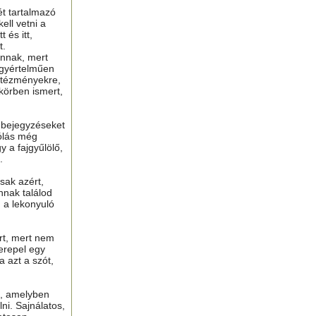
ét tartalmazó
ell vetni a
 és itt,
t.
nnak, mert
gyértelműen
ntézményekre,
 körben ismert,
ú bejegyzéseket
ólás még
y a fajgyűlölő,
.
sak azért,
nnak találod
n a lekonyuló
ért, mert nem
erepel egy
a azt a szót,
t, amelyben
lni. Sajnálatos,