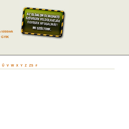
 többiek
GYIK
Ű
V
W
X
Y
Z
ZS
#