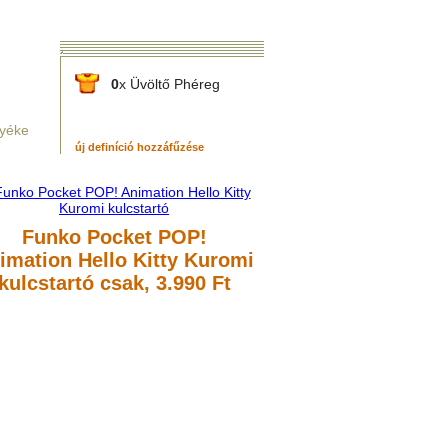
0
x Üvöltő Phéreg
nyéke
új definíció hozzáfűzése
Funko Pocket POP!
imation Hello Kitty Kuromi
kulcstartó
csak, 3.990 Ft