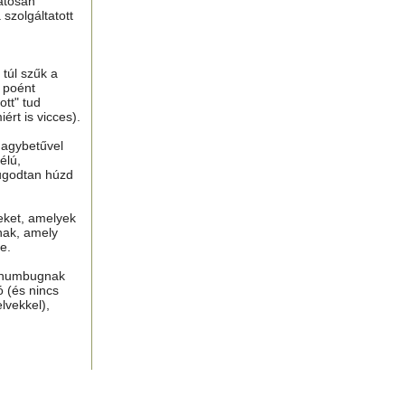
atosan
 szolgáltatott
túl szűk a
n poént
tt" tud
ért is vicces).
nagybetűvel
élú,
ugodtan húzd
eket, amelyek
nak, amely
e.
, humbugnak
ó (és nincs
lvekkel),