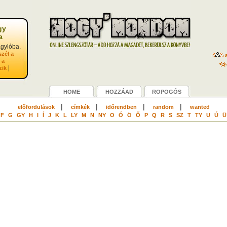
gy
a
gylóba.
szél a
a
 a
|
zik
HOME
HOZZÁAD
ROPOGÓS
|
|
|
|
előfordulások
címkék
időrendben
random
wanted
F
G
GY
H
I
Í
J
K
L
LY
M
N
NY
O
Ó
Ö
Ő
P
Q
R
S
SZ
T
TY
U
Ú
Ü