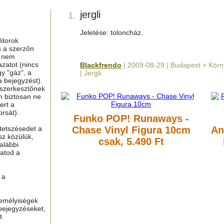
jergli
1.
Jeletése: toloncház.
itorok
s a szerzőn
g nem
azatot (nincs
Blackfrendo
| 2009-08-29 | Budapest + Kör
y "gáz", a
| Jergli
a bejegyzést).
 szerkesztőnek
m biztosan ne
ert a
rsát).
Funko POP! Runaways -
tetszésedet a
Chase Vinyl Figura 10cm
An
sz közülük,
csak, 5.490 Ft
alábbi
hatod a
 a
zemélyiségek
bejegyzéseket,
t