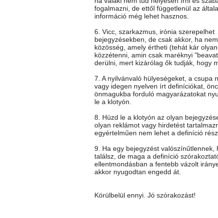
ha valaki nem tud helyesen írni és szab
fogalmazni, de ettől függetlenül az általa
információ még lehet hasznos.
6. Vicc, szarkazmus, irónia szerepelhet
bejegyzésekben, de csak akkor, ha nem 
közösség, amely értheti (tehát kár olya
közzétenni, amin csak maréknyi "beavato
derülni, mert kizárólag ők tudják, hogy mi
7. A nyilvánvaló hülyeségeket, a csupa 
vagy idegen nyelven írt definíciókat, önc
önmagukba forduló magyarázatokat ny
le a klotyón.
8. Húzd le a klotyón az olyan bejegyzés
olyan reklámot vagy hirdetést tartalmaz
egyértelműen nem lehet a definíció rész
9. Ha egy bejegyzést valószínűtlennek
találsz, de maga a definíció szórakoztat
ellentmondásban a fentebb vázolt iránye
akkor nyugodtan engedd át.
Körülbelül ennyi. Jó szórakozást!