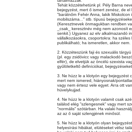
tartalmazzák.
Tehát közzétehetünk pl. Pély Barna nev
bejegyzést, mert ő ismert zenész, de el k
"barátnőm Fehér Anna, lakik Miskolcon itt
mobilszáma..." stb. típusú bejegyzéseke
(Keresztnevek önmagukban rendben va
_csak_ keresztnév még nem azonosít e
senkit.) Ugyanez az elv alkalmazandó i
vállalkozásokra, csoportokra: ha széles
publikálható; ha ismeretlen, akkor nem.
2. Közzéteszünk faji és szexuális tárgy
(pl. egy zsidóvicc vagy malackodó besz
elfér), de elvetjük az öncélú szexista vag
gyűlöletkeltő definíciókat, bejegyzéseket
3. Ne húzz le a klotyón egy bejegyzést c
mert nem ismered, hiányosnak/pontatla
vagy nem értesz vele egyet. Arra ott va
hüvelykujjad.
4. Ne húzz le a klotyón valamit csak az
találod elég "szlengesnek" vagy mert sz
"normális" szótárban. Ha valaki használj
az az ő saját szlengjének minősül.
5. Ne húzz le a klotyón olyan bejegyzés
helyesírási hibákat, elütéseket vélsz talá