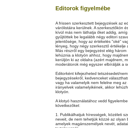
Editorok figyelmébe
A frissen szerkesztett bejegyzések az ed
várólistáira kerülnek. A szerkesztőkön é
kívül más nem láthatja őket addig, amí
gyűjtöttek be legalább négy editori szav
jelentősége, hogy az értékelés "oké" vag
lényeg, hogy négy szerkesztő értékelje 
Más részről egy bejegyzést elég három
lehúznia a klotyón ahhoz, hogy majdne
kerüljön ki az oldalra (azért majdnem, m
moderátorok még egyszer elbírálják a so
Editorként kifejezheted tetszésedet/nem
bejegyzésekről, kedvenceket választhat
vagy ha valamelyik nem felelne meg az 
irányelvek valamelyikének, akkor lehúz
klotyón.
A klotyó használatához vedd figyelembe
következőket:
1. Publikálhatjuk hírességek, közéleti s
neveit, de nem tehetjük közzé az olyan 
amelyek magánszemélyek nevét, adatai