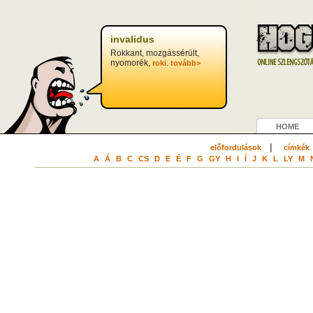
invalidus
Rokkant, mozgássérült,
nyomorék,
.
roki
tovább>
HOME
|
előfordulások
címkék
A
Á
B
C
CS
D
E
É
F
G
GY
H
I
Í
J
K
L
LY
M