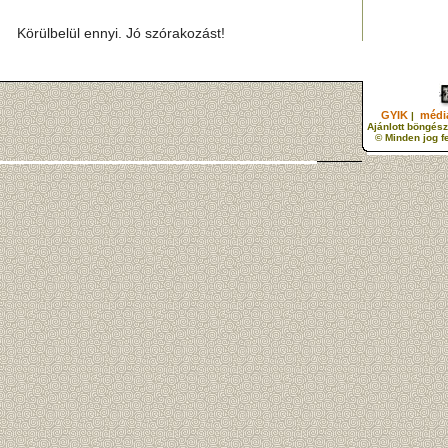
Körülbelül ennyi. Jó szórakozást!
GYIK
média
|
Ajánlott böngész
© Minden jog f