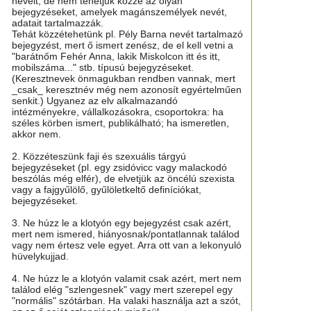
neveit, de nem tehetjük közzé az olyan
bejegyzéseket, amelyek magánszemélyek nevét,
adatait tartalmazzák.
Tehát közzétehetünk pl. Pély Barna nevét tartalmazó
bejegyzést, mert ő ismert zenész, de el kell vetni a
"barátnőm Fehér Anna, lakik Miskolcon itt és itt,
mobilszáma..." stb. típusú bejegyzéseket.
(Keresztnevek önmagukban rendben vannak, mert
_csak_ keresztnév még nem azonosít egyértelműen
senkit.) Ugyanez az elv alkalmazandó
intézményekre, vállalkozásokra, csoportokra: ha
széles körben ismert, publikálható; ha ismeretlen,
akkor nem.
2. Közzéteszünk faji és szexuális tárgyú
bejegyzéseket (pl. egy zsidóvicc vagy malackodó
beszólás még elfér), de elvetjük az öncélú szexista
vagy a fajgyűlölő, gyűlöletkeltő definíciókat,
bejegyzéseket.
3. Ne húzz le a klotyón egy bejegyzést csak azért,
mert nem ismered, hiányosnak/pontatlannak találod
vagy nem értesz vele egyet. Arra ott van a lekonyuló
hüvelykujjad.
4. Ne húzz le a klotyón valamit csak azért, mert nem
találod elég "szlengesnek" vagy mert szerepel egy
"normális" szótárban. Ha valaki használja azt a szót,