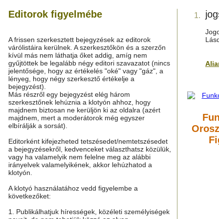
Editorok figyelmébe
jog
1.
Jogo
A frissen szerkesztett bejegyzések az editorok
Lás
várólistáira kerülnek. A szerkesztőkön és a szerzőn
kívül más nem láthatja őket addig, amíg nem
gyűjtöttek be legalább négy editori szavazatot (nincs
Ali
jelentősége, hogy az értékelés "oké" vagy "gáz", a
lényeg, hogy négy szerkesztő értékelje a
bejegyzést).
Más részről egy bejegyzést elég három
szerkesztőnek lehúznia a klotyón ahhoz, hogy
majdnem biztosan ne kerüljön ki az oldalra (azért
Fun
majdnem, mert a moderátorok még egyszer
elbírálják a sorsát).
Orosz
Fi
Editorként kifejezheted tetszésedet/nemtetszésedet
a bejegyzésekről, kedvenceket választhatsz közülük,
vagy ha valamelyik nem felelne meg az alábbi
irányelvek valamelyikének, akkor lehúzhatod a
klotyón.
A klotyó használatához vedd figyelembe a
következőket:
1. Publikálhatjuk hírességek, közéleti személyiségek