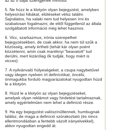
az az ő saját szlengjének minősül.
5. Ne húzz le a klotyón olyan bejegyzést, amelyben
helyesírási hibákat, elütéseket vélsz találni.
Sajnálatos, ha valaki nem tud helyesen írni és
szabatosan fogalmazni, de ettől függetlenül az általa
szolgáltatott információ még lehet hasznos.
6. Vicc, szarkazmus, irónia szerepelhet
bejegyzésekben, de csak akkor, ha nem túl szűk a
közösség, amely értheti (tehát kár olyan poént
közzétenni, amin csak maréknyi "beavatott" tud
derülni, mert kizárólag ők tudják, hogy miért is
vicces).
7. A nyilvánvaló hülyeségeket, a csupa nagybetűvel
vagy idegen nyelven írt definíciókat, öncélú,
önmagukba forduló magyarázatokat nyugodtan húzd
le a klotyón.
8. Húzd le a klotyón az olyan bejegyzéseket,
amelyek olyan reklámot vagy hirdetést tartalmaznak,
amely egyértelműen nem lehet a definíció része.
9. Ha egy bejegyzést valószínűtlennek, humbugnak
találsz, de maga a definíció szórakoztató (és nincs
ellentmondásban a fentebb vázolt irányelvekkel),
akkor nyugodtan engedd át.