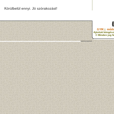
Körülbelül ennyi. Jó szórakozást!
GYIK
média
|
Ajánlott böngész
© Minden jog f