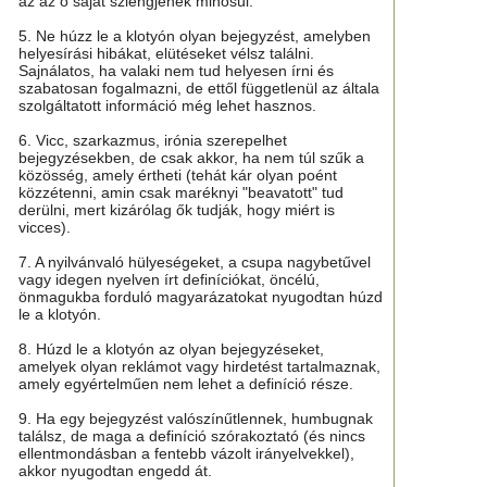
az az ő saját szlengjének minősül.
5. Ne húzz le a klotyón olyan bejegyzést, amelyben
helyesírási hibákat, elütéseket vélsz találni.
Sajnálatos, ha valaki nem tud helyesen írni és
szabatosan fogalmazni, de ettől függetlenül az általa
szolgáltatott információ még lehet hasznos.
6. Vicc, szarkazmus, irónia szerepelhet
bejegyzésekben, de csak akkor, ha nem túl szűk a
közösség, amely értheti (tehát kár olyan poént
közzétenni, amin csak maréknyi "beavatott" tud
derülni, mert kizárólag ők tudják, hogy miért is
vicces).
7. A nyilvánvaló hülyeségeket, a csupa nagybetűvel
vagy idegen nyelven írt definíciókat, öncélú,
önmagukba forduló magyarázatokat nyugodtan húzd
le a klotyón.
8. Húzd le a klotyón az olyan bejegyzéseket,
amelyek olyan reklámot vagy hirdetést tartalmaznak,
amely egyértelműen nem lehet a definíció része.
9. Ha egy bejegyzést valószínűtlennek, humbugnak
találsz, de maga a definíció szórakoztató (és nincs
ellentmondásban a fentebb vázolt irányelvekkel),
akkor nyugodtan engedd át.