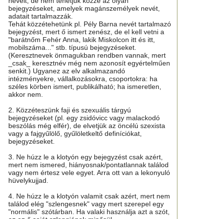
neveit, de nem tehetjük közzé az olyan
bejegyzéseket, amelyek magánszemélyek nevét,
adatait tartalmazzák.
Tehát közzétehetünk pl. Pély Barna nevét tartalmazó
bejegyzést, mert ő ismert zenész, de el kell vetni a
"barátnőm Fehér Anna, lakik Miskolcon itt és itt,
mobilszáma..." stb. típusú bejegyzéseket.
(Keresztnevek önmagukban rendben vannak, mert
_csak_ keresztnév még nem azonosít egyértelműen
senkit.) Ugyanez az elv alkalmazandó
intézményekre, vállalkozásokra, csoportokra: ha
széles körben ismert, publikálható; ha ismeretlen,
akkor nem.
2. Közzéteszünk faji és szexuális tárgyú
bejegyzéseket (pl. egy zsidóvicc vagy malackodó
beszólás még elfér), de elvetjük az öncélú szexista
vagy a fajgyűlölő, gyűlöletkeltő definíciókat,
bejegyzéseket.
3. Ne húzz le a klotyón egy bejegyzést csak azért,
mert nem ismered, hiányosnak/pontatlannak találod
vagy nem értesz vele egyet. Arra ott van a lekonyuló
hüvelykujjad.
4. Ne húzz le a klotyón valamit csak azért, mert nem
találod elég "szlengesnek" vagy mert szerepel egy
"normális" szótárban. Ha valaki használja azt a szót,