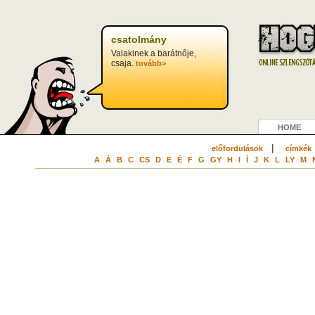
csatolmány
Valakinek a barátnője,
csaja.
tovább>
HOME
|
előfordulások
címkék
A
Á
B
C
CS
D
E
É
F
G
GY
H
I
Í
J
K
L
LY
M