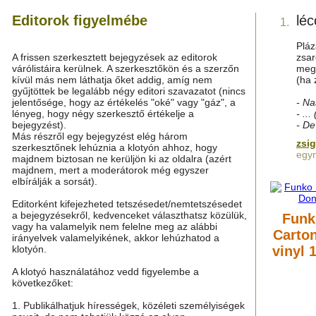
Editorok figyelmébe
léc
1.
Pláz
A frissen szerkesztett bejegyzések az editorok
zsar
várólistáira kerülnek. A szerkesztőkön és a szerzőn
megc
kívül más nem láthatja őket addig, amíg nem
(ha 
gyűjtöttek be legalább négy editori szavazatot (nincs
jelentősége, hogy az értékelés "oké" vagy "gáz", a
- Na
lényeg, hogy négy szerkesztő értékelje a
- ..
bejegyzést).
- De
Más részről egy bejegyzést elég három
zsi
szerkesztőnek lehúznia a klotyón ahhoz, hogy
egym
majdnem biztosan ne kerüljön ki az oldalra (azért
majdnem, mert a moderátorok még egyszer
elbírálják a sorsát).
Editorként kifejezheted tetszésedet/nemtetszésedet
a bejegyzésekről, kedvenceket választhatsz közülük,
Funk
vagy ha valamelyik nem felelne meg az alábbi
Carto
irányelvek valamelyikének, akkor lehúzhatod a
klotyón.
vinyl 
A klotyó használatához vedd figyelembe a
következőket:
1. Publikálhatjuk hírességek, közéleti személyiségek