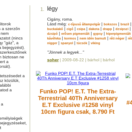
légy
1.
Cigány, roma.
itorok
Lásd még:
|
|
|
c-típusú állampolgár
bokszos
brazil
s a szerzőn
|
|
|
|
|
|
buckalakó
cigó
csipa
dakota
drapp
dzsipszi
g nem
|
|
|
dzsipó
erősen pigmentált
gypsy
hiperpigmentált
azatot (nincs
|
|
|
|
kávéfeka
kormos
nem idén barnult
réti néger
rét
y "gáz", a
|
|
|
nigger
spanyol
tücsök
viking
a bejegyzést).
 szerkesztőnek
"Jönnek a legyek..."
m biztosan ne
soher
| 2009-08-22 | bárhol | bárhol
ert a
rsát).
tetszésedet a
sz közülük,
alábbi
hatod a
Funko POP! E.T. The Extra-
Terrestrial 40Th Anniversary
#
 a
E.T Exclusive #1258 vinyl
10cm figura
csak, 8.790 Ft
zemélyiségek
bejegyzéseket,
t