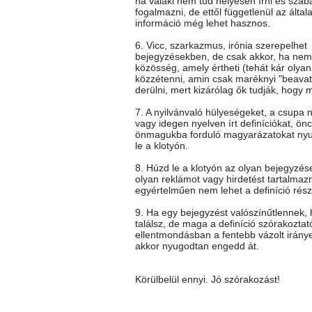
ha valaki nem tud helyesen írni és szab
fogalmazni, de ettől függetlenül az általa
információ még lehet hasznos.
6. Vicc, szarkazmus, irónia szerepelhet
bejegyzésekben, de csak akkor, ha nem 
közösség, amely értheti (tehát kár olya
közzétenni, amin csak maréknyi "beavato
derülni, mert kizárólag ők tudják, hogy mi
7. A nyilvánvaló hülyeségeket, a csupa 
vagy idegen nyelven írt definíciókat, önc
önmagukba forduló magyarázatokat ny
le a klotyón.
8. Húzd le a klotyón az olyan bejegyzés
olyan reklámot vagy hirdetést tartalmaz
egyértelműen nem lehet a definíció rész
9. Ha egy bejegyzést valószínűtlennek
találsz, de maga a definíció szórakoztat
ellentmondásban a fentebb vázolt iránye
akkor nyugodtan engedd át.
Körülbelül ennyi. Jó szórakozást!