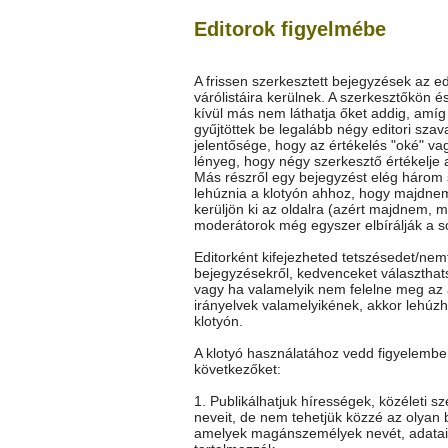
Editorok figyelmébe
A frissen szerkesztett bejegyzések az ed
várólistáira kerülnek. A szerkesztőkön é
kívül más nem láthatja őket addig, amí
gyűjtöttek be legalább négy editori szav
jelentősége, hogy az értékelés "oké" vag
lényeg, hogy négy szerkesztő értékelje 
Más részről egy bejegyzést elég három
lehúznia a klotyón ahhoz, hogy majdne
kerüljön ki az oldalra (azért majdnem, m
moderátorok még egyszer elbírálják a so
Editorként kifejezheted tetszésedet/nem
bejegyzésekről, kedvenceket választhat
vagy ha valamelyik nem felelne meg az 
irányelvek valamelyikének, akkor lehúz
klotyón.
A klotyó használatához vedd figyelembe
következőket:
1. Publikálhatjuk hírességek, közéleti s
neveit, de nem tehetjük közzé az olyan 
amelyek magánszemélyek nevét, adatai