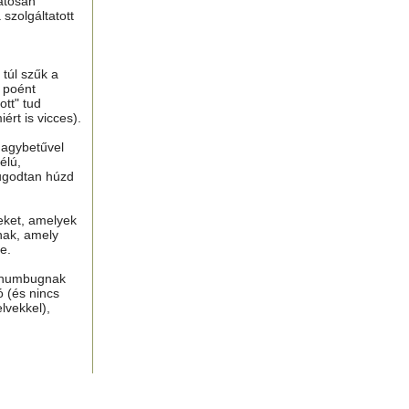
atosan
 szolgáltatott
túl szűk a
n poént
tt" tud
ért is vicces).
nagybetűvel
élú,
ugodtan húzd
eket, amelyek
nak, amely
e.
, humbugnak
ó (és nincs
lvekkel),