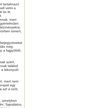
ét tartalmazó
ell vetni a
 és itt,
t.
nnak, mert
gyértelműen
ntézményekre,
 körben ismert,
ú bejegyzéseket
ólás még
y a fajgyűlölő,
.
sak azért,
nnak találod
n a lekonyuló
ért, mert nem
erepel egy
a azt a szót,
t, amelyben
lni. Sajnálatos,