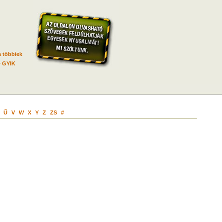
 többiek
GYIK
Ű
V
W
X
Y
Z
ZS
#