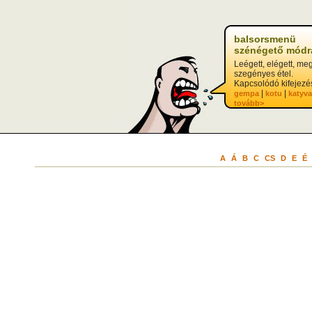
balsorsmenü
szénégető módr
Leégett, elégett, meg
szegényes étel.
Kapcsolódó kifejezé
|
|
gempa
kotu
katyv
tovább>
A
Á
B
C
CS
D
E
É