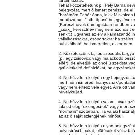
tartalmazzák.
Tehát közzétehetünk pl. Pély Barna nev
bejegyzést, mert ő ismert zenész, de el k
"barátnőm Fehér Anna, lakik Miskolcon itt
mobilszáma..." stb. típusú bejegyzéseke
(Keresztnevek önmagukban rendben va
_csak_ keresztnév még nem azonosít e
senkit.) Ugyanez az elv alkalmazandó i
vállalkozásokra, csoportokra: ha széles
publikálható; ha ismeretlen, akkor nem.
2. Közzéteszünk faji és szexuális tárgy
(pl. egy zsidóvicc vagy malackodó besz
elfér), de elvetjük az öncélú szexista vag
gyűlöletkeltő definíciókat, bejegyzéseket
3. Ne húzz le a klotyón egy bejegyzést c
mert nem ismered, hiányosnak/pontatla
vagy nem értesz vele egyet. Arra ott va
hüvelykujjad.
4. Ne húzz le a klotyón valamit csak az
találod elég "szlengesnek" vagy mert sz
"normális" szótárban. Ha valaki használj
az az ő saját szlengjének minősül.
5. Ne húzz le a klotyón olyan bejegyzés
helyesírási hibákat, elütéseket vélsz talá