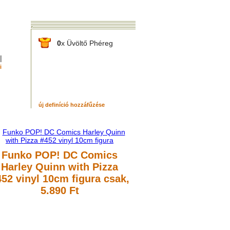
0
x Üvöltő Phéreg
|
i
új definíció hozzáfűzése
Funko POP! DC Comics
Harley Quinn with Pizza
452 vinyl 10cm figura
csak,
5.890 Ft