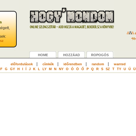
a
égett,
a
sek:
asz
HOME
HOZZÁAD
ROPOGÓS
|
|
|
|
előfordulások
címkék
időrendben
random
wanted
F
G
GY
H
I
Í
J
K
L
LY
M
N
NY
O
Ó
Ö
Ő
P
Q
R
S
SZ
T
TY
U
Ú
Ü