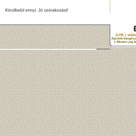
Körülbelül ennyi. Jó szórakozást!
GYIK
média
|
Ajánlott böngész
© Minden jog f