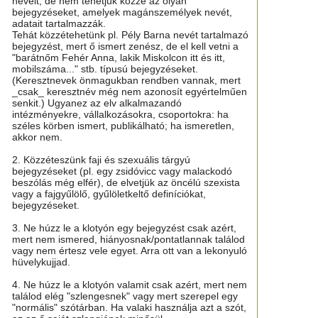
neveit, de nem tehetjük közzé az olyan
bejegyzéseket, amelyek magánszemélyek nevét,
adatait tartalmazzák.
Tehát közzétehetünk pl. Pély Barna nevét tartalmazó
bejegyzést, mert ő ismert zenész, de el kell vetni a
"barátnőm Fehér Anna, lakik Miskolcon itt és itt,
mobilszáma..." stb. típusú bejegyzéseket.
(Keresztnevek önmagukban rendben vannak, mert
_csak_ keresztnév még nem azonosít egyértelműen
senkit.) Ugyanez az elv alkalmazandó
intézményekre, vállalkozásokra, csoportokra: ha
széles körben ismert, publikálható; ha ismeretlen,
akkor nem.
2. Közzéteszünk faji és szexuális tárgyú
bejegyzéseket (pl. egy zsidóvicc vagy malackodó
beszólás még elfér), de elvetjük az öncélú szexista
vagy a fajgyűlölő, gyűlöletkeltő definíciókat,
bejegyzéseket.
3. Ne húzz le a klotyón egy bejegyzést csak azért,
mert nem ismered, hiányosnak/pontatlannak találod
vagy nem értesz vele egyet. Arra ott van a lekonyuló
hüvelykujjad.
4. Ne húzz le a klotyón valamit csak azért, mert nem
találod elég "szlengesnek" vagy mert szerepel egy
"normális" szótárban. Ha valaki használja azt a szót,