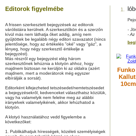
Editorok figyelmébe
ló
1.
Pejo
A frissen szerkesztett bejegyzések az editorok
várólistáira kerülnek. A szerkesztőkön és a szerzőn
- Jö
kívül más nem láthatja őket addig, amíg nem
- Az
gyűjtöttek be legalább négy editori szavazatot (nincs
beg
jelentősége, hogy az értékelés "oké" vagy "gáz", a
lényeg, hogy négy szerkesztő értékelje a
bejegyzést).
Más részről egy bejegyzést elég három
szerkesztőnek lehúznia a klotyón ahhoz, hogy
majdnem biztosan ne kerüljön ki az oldalra (azért
Funko
majdnem, mert a moderátorok még egyszer
Kallu
elbírálják a sorsát).
10cm 
Editorként kifejezheted tetszésedet/nemtetszésedet
a bejegyzésekről, kedvenceket választhatsz közülük,
vagy ha valamelyik nem felelne meg az alábbi
irányelvek valamelyikének, akkor lehúzhatod a
klotyón.
A klotyó használatához vedd figyelembe a
következőket:
1. Publikálhatjuk hírességek, közéleti személyiségek