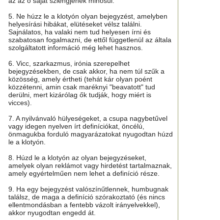
az az ő saját szlengjének minősül.
5. Ne húzz le a klotyón olyan bejegyzést, amelyben
helyesírási hibákat, elütéseket vélsz találni.
Sajnálatos, ha valaki nem tud helyesen írni és
szabatosan fogalmazni, de ettől függetlenül az általa
szolgáltatott információ még lehet hasznos.
6. Vicc, szarkazmus, irónia szerepelhet
bejegyzésekben, de csak akkor, ha nem túl szűk a
közösség, amely értheti (tehát kár olyan poént
közzétenni, amin csak maréknyi "beavatott" tud
derülni, mert kizárólag ők tudják, hogy miért is
vicces).
7. A nyilvánvaló hülyeségeket, a csupa nagybetűvel
vagy idegen nyelven írt definíciókat, öncélú,
önmagukba forduló magyarázatokat nyugodtan húzd
le a klotyón.
8. Húzd le a klotyón az olyan bejegyzéseket,
amelyek olyan reklámot vagy hirdetést tartalmaznak,
amely egyértelműen nem lehet a definíció része.
9. Ha egy bejegyzést valószínűtlennek, humbugnak
találsz, de maga a definíció szórakoztató (és nincs
ellentmondásban a fentebb vázolt irányelvekkel),
akkor nyugodtan engedd át.