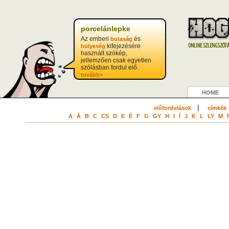
porcelánlepke
Az emberi
és
butaság
kifejezésére
hülyeség
használt szókép,
jellemzően csak egyetlen
szólásban fordul elő.
tovább>
HOME
|
előfordulások
címkék
A
Á
B
C
CS
D
E
É
F
G
GY
H
I
Í
J
K
L
LY
M