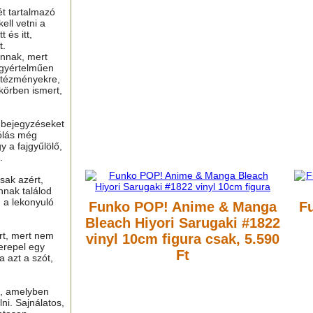
ét tartalmazó
ell vetni a
 és itt,
t.
nnak, mert
gyértelműen
ntézményekre,
 körben ismert,
ú bejegyzéseket
ólás még
y a fajgyűlölő,
.
sak azért,
nnak találod
n a lekonyuló
Funko POP! Anime & Manga
F
Bleach Hiyori Sarugaki #1822
ért, mert nem
vinyl 10cm figura
csak, 5.590
erepel egy
Ft
a azt a szót,
t, amelyben
lni. Sajnálatos,