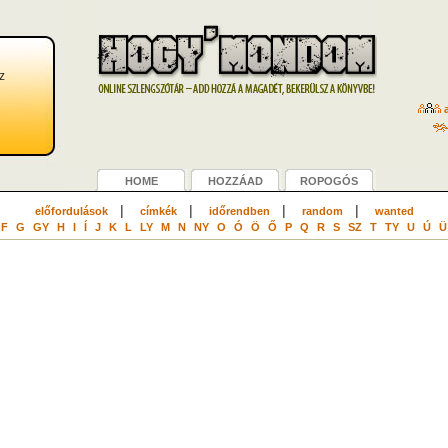
z
a
HOME
HOZZÁAD
ROPOGÓS
|
|
|
|
előfordulások
címkék
időrendben
random
wanted
F
G
GY
H
I
Í
J
K
L
LY
M
N
NY
O
Ó
Ö
Ő
P
Q
R
S
SZ
T
TY
U
Ú
Ü