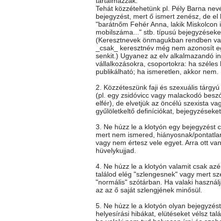
tartalmazzák.
Tehát közzétehetünk pl. Pély Barna nev
bejegyzést, mert ő ismert zenész, de el k
"barátnőm Fehér Anna, lakik Miskolcon itt
mobilszáma..." stb. típusú bejegyzéseke
(Keresztnevek önmagukban rendben va
_csak_ keresztnév még nem azonosít e
senkit.) Ugyanez az elv alkalmazandó i
vállalkozásokra, csoportokra: ha széles
publikálható; ha ismeretlen, akkor nem.
2. Közzéteszünk faji és szexuális tárgy
(pl. egy zsidóvicc vagy malackodó besz
elfér), de elvetjük az öncélú szexista vag
gyűlöletkeltő definíciókat, bejegyzéseket
3. Ne húzz le a klotyón egy bejegyzést c
mert nem ismered, hiányosnak/pontatla
vagy nem értesz vele egyet. Arra ott va
hüvelykujjad.
4. Ne húzz le a klotyón valamit csak az
találod elég "szlengesnek" vagy mert sz
"normális" szótárban. Ha valaki használj
az az ő saját szlengjének minősül.
5. Ne húzz le a klotyón olyan bejegyzés
helyesírási hibákat, elütéseket vélsz talá