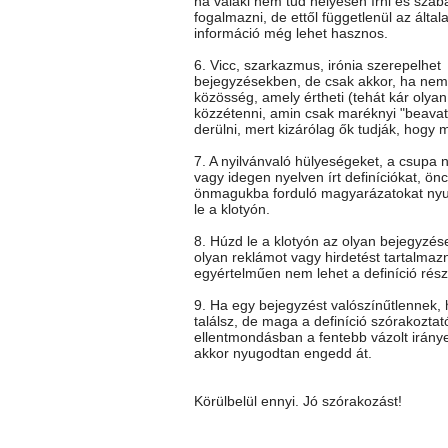
ha valaki nem tud helyesen írni és szab
fogalmazni, de ettől függetlenül az általa
információ még lehet hasznos.
6. Vicc, szarkazmus, irónia szerepelhet
bejegyzésekben, de csak akkor, ha nem 
közösség, amely értheti (tehát kár olya
közzétenni, amin csak maréknyi "beavato
derülni, mert kizárólag ők tudják, hogy mi
7. A nyilvánvaló hülyeségeket, a csupa 
vagy idegen nyelven írt definíciókat, önc
önmagukba forduló magyarázatokat ny
le a klotyón.
8. Húzd le a klotyón az olyan bejegyzés
olyan reklámot vagy hirdetést tartalmaz
egyértelműen nem lehet a definíció rész
9. Ha egy bejegyzést valószínűtlennek
találsz, de maga a definíció szórakoztat
ellentmondásban a fentebb vázolt iránye
akkor nyugodtan engedd át.
Körülbelül ennyi. Jó szórakozást!