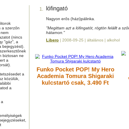
lófingató
1.
Nagyon erős (házi)pálinka.
itorok
s a szerzőn
"Megittam azt a lófingatót, rögtön felállt a sző
g nem
hátamon."
azatot (nincs
Libero
| 2008-09-25 | általános | alkohol
y "gáz", a
a bejegyzést).
 szerkesztőnek
m biztosan ne
ert a
rsát).
Funko Pocket POP! My Hero
tetszésedet a
Academia Tomura Shigaraki
sz közülük,
kulcstartó
csak, 3.490 Ft
alábbi
hatod a
 a
zemélyiségek
bejegyzéseket,
t