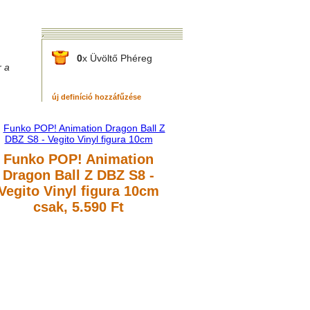
0
x Üvöltő Phéreg
r a
új definíció hozzáfűzése
Funko POP! Animation
Dragon Ball Z DBZ S8 -
Vegito Vinyl figura 10cm
csak, 5.590 Ft