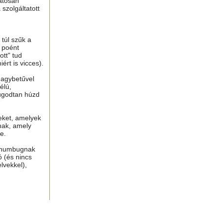
atosan
 szolgáltatott
túl szűk a
n poént
tt" tud
ért is vicces).
nagybetűvel
élú,
ugodtan húzd
eket, amelyek
nak, amely
e.
, humbugnak
ó (és nincs
lvekkel),