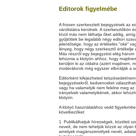
Editorok figyelmébe
A frissen szerkesztett bejegyzések az ed
várólistáira kerülnek. A szerkesztőkön é
kívül más nem láthatja őket addig, amí
gyűjtöttek be legalább négy editori szav
jelentősége, hogy az értékelés "oké" vag
lényeg, hogy négy szerkesztő értékelje 
Más részről egy bejegyzést elég három
lehúznia a klotyón ahhoz, hogy majdne
kerüljön ki az oldalra (azért majdnem, m
moderátorok még egyszer elbírálják a so
Editorként kifejezheted tetszésedet/nem
bejegyzésekről, kedvenceket választhat
vagy ha valamelyik nem felelne meg az 
irányelvek valamelyikének, akkor lehúz
klotyón.
A klotyó használatához vedd figyelembe
következőket:
1. Publikálhatjuk hírességek, közéleti s
neveit, de nem tehetjük közzé az olyan 
amelyek magánszemélyek nevét, adatai