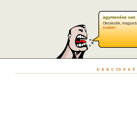
agymenése van
Okoskodik, magyará
tovább>
A
Á
B
C
CS
D
E
É