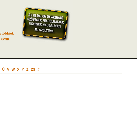
 többiek
GYIK
Ű
V
W
X
Y
Z
ZS
#