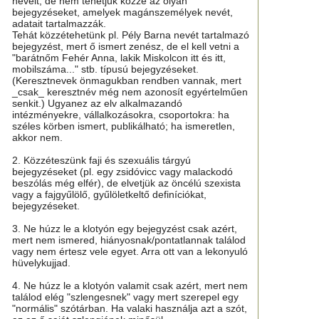
neveit, de nem tehetjük közzé az olyan
bejegyzéseket, amelyek magánszemélyek nevét,
adatait tartalmazzák.
Tehát közzétehetünk pl. Pély Barna nevét tartalmazó
bejegyzést, mert ő ismert zenész, de el kell vetni a
"barátnőm Fehér Anna, lakik Miskolcon itt és itt,
mobilszáma..." stb. típusú bejegyzéseket.
(Keresztnevek önmagukban rendben vannak, mert
_csak_ keresztnév még nem azonosít egyértelműen
senkit.) Ugyanez az elv alkalmazandó
intézményekre, vállalkozásokra, csoportokra: ha
széles körben ismert, publikálható; ha ismeretlen,
akkor nem.
2. Közzéteszünk faji és szexuális tárgyú
bejegyzéseket (pl. egy zsidóvicc vagy malackodó
beszólás még elfér), de elvetjük az öncélú szexista
vagy a fajgyűlölő, gyűlöletkeltő definíciókat,
bejegyzéseket.
3. Ne húzz le a klotyón egy bejegyzést csak azért,
mert nem ismered, hiányosnak/pontatlannak találod
vagy nem értesz vele egyet. Arra ott van a lekonyuló
hüvelykujjad.
4. Ne húzz le a klotyón valamit csak azért, mert nem
találod elég "szlengesnek" vagy mert szerepel egy
"normális" szótárban. Ha valaki használja azt a szót,