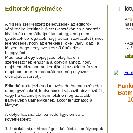
Editorok figyelmébe
lót
1.
A "
ló
A frissen szerkesztett bejegyzések az editorok
hasz
várólistáira kerülnek. A szerkesztőkön és a szerzőn
"sem
kívül más nem láthatja őket addig, amíg nem
gyűjtöttek be legalább négy editori szavazatot (nincs
jelentősége, hogy az értékelés "oké" vagy "gáz", a
- Ad
lényeg, hogy négy szerkesztő értékelje a
- A 
bejegyzést).
zah
Más részről egy bejegyzést elég három
szerkesztőnek lehúznia a klotyón ahhoz, hogy
majdnem biztosan ne kerüljön ki az oldalra (azért
majdnem, mert a moderátorok még egyszer
elbírálják a sorsát).
Funk
Editorként kifejezheted tetszésedet/nemtetszésedet
a bejegyzésekről, kedvenceket választhatsz közülük,
Batma
vagy ha valamelyik nem felelne meg az alábbi
1
irányelvek valamelyikének, akkor lehúzhatod a
klotyón.
A klotyó használatához vedd figyelembe a
következőket:
1. Publikálhatjuk hírességek, közéleti személyiségek