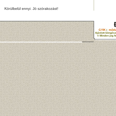
Körülbelül ennyi. Jó szórakozást!
GYIK
média
|
Ajánlott böngész
© Minden jog f