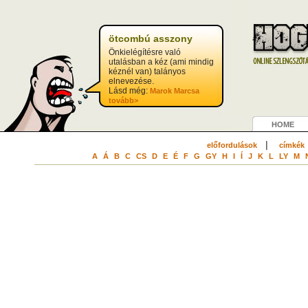
ötcombú asszony
Önkielégítésre való
utalásban a kéz (ami mindig
kéznél van) talányos
elnevezése.
Lásd még:
Marok Marcsa
tovább>
HOME
|
előfordulások
címkék
A
Á
B
C
CS
D
E
É
F
G
GY
H
I
Í
J
K
L
LY
M