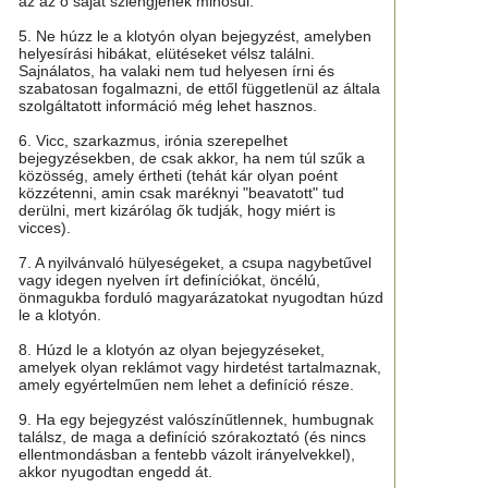
az az ő saját szlengjének minősül.
5. Ne húzz le a klotyón olyan bejegyzést, amelyben
helyesírási hibákat, elütéseket vélsz találni.
Sajnálatos, ha valaki nem tud helyesen írni és
szabatosan fogalmazni, de ettől függetlenül az általa
szolgáltatott információ még lehet hasznos.
6. Vicc, szarkazmus, irónia szerepelhet
bejegyzésekben, de csak akkor, ha nem túl szűk a
közösség, amely értheti (tehát kár olyan poént
közzétenni, amin csak maréknyi "beavatott" tud
derülni, mert kizárólag ők tudják, hogy miért is
vicces).
7. A nyilvánvaló hülyeségeket, a csupa nagybetűvel
vagy idegen nyelven írt definíciókat, öncélú,
önmagukba forduló magyarázatokat nyugodtan húzd
le a klotyón.
8. Húzd le a klotyón az olyan bejegyzéseket,
amelyek olyan reklámot vagy hirdetést tartalmaznak,
amely egyértelműen nem lehet a definíció része.
9. Ha egy bejegyzést valószínűtlennek, humbugnak
találsz, de maga a definíció szórakoztató (és nincs
ellentmondásban a fentebb vázolt irányelvekkel),
akkor nyugodtan engedd át.