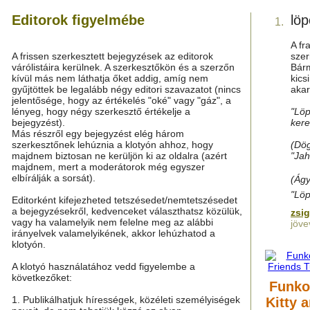
Editorok figyelmébe
löp
1.
A fr
A frissen szerkesztett bejegyzések az editorok
szer
várólistáira kerülnek. A szerkesztőkön és a szerzőn
Bárm
kívül más nem láthatja őket addig, amíg nem
kics
gyűjtöttek be legalább négy editori szavazatot (nincs
akar
jelentősége, hogy az értékelés "oké" vagy "gáz", a
lényeg, hogy négy szerkesztő értékelje a
"Löp
bejegyzést).
kere
Más részről egy bejegyzést elég három
szerkesztőnek lehúznia a klotyón ahhoz, hogy
(Dög
majdnem biztosan ne kerüljön ki az oldalra (azért
"Jah
majdnem, mert a moderátorok még egyszer
elbírálják a sorsát).
(Ág
"Löp
Editorként kifejezheted tetszésedet/nemtetszésedet
a bejegyzésekről, kedvenceket választhatsz közülük,
zsi
vagy ha valamelyik nem felelne meg az alábbi
jöv
irányelvek valamelyikének, akkor lehúzhatod a
klotyón.
A klotyó használatához vedd figyelembe a
következőket:
Funko
1. Publikálhatjuk hírességek, közéleti személyiségek
Kitty 