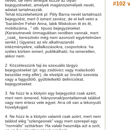
neveit, de nem tehetjük közzé az olyan
#102 v
bejegyzéseket, amelyek magánszemélyek nevét,
adatait tartalmazzák.
Tehát közzétehetünk pl. Pély Barna nevét tartalmazó
bejegyzést, mert ő ismert zenész, de el kell vetni a
"barátnőm Fehér Anna, lakik Miskolcon itt és itt,
mobilszáma..." stb. típusú bejegyzéseket.
(Keresztnevek önmagukban rendben vannak, mert
_csak_ keresztnév még nem azonosít egyértelműen
senkit.) Ugyanez az elv alkalmazandó
intézményekre, vállalkozásokra, csoportokra: ha
széles körben ismert, publikálható; ha ismeretlen,
akkor nem.
2. Közzéteszünk faji és szexuális tárgyú
bejegyzéseket (pl. egy zsidóvicc vagy malackodó
beszólás még elfér), de elvetjük az öncélú szexista
vagy a fajgyűlölő, gyűlöletkeltő definíciókat,
bejegyzéseket.
3. Ne húzz le a klotyón egy bejegyzést csak azért,
mert nem ismered, hiányosnak/pontatlannak találod
vagy nem értesz vele egyet. Arra ott van a lekonyuló
hüvelykujjad.
4. Ne húzz le a klotyón valamit csak azért, mert nem
találod elég "szlengesnek" vagy mert szerepel egy
"normális" szótárban. Ha valaki használja azt a szót,