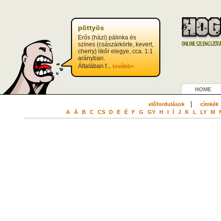
pöttyös
Erős (házi) pálinka és
színes (császárkörte, kevert,
cherry) likőr elegye, cca. 1:1
arányban.
Általában f...
tovább>
HOME
|
előfordulások
címkék
A
Á
B
C
CS
D
E
É
F
G
GY
H
I
Í
J
K
L
LY
M