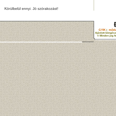
Körülbelül ennyi. Jó szórakozást!
GYIK
média
|
Ajánlott böngész
© Minden jog f