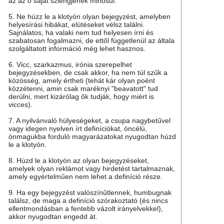
az az ő saját szlengjének minősül.
5. Ne húzz le a klotyón olyan bejegyzést, amelyben
helyesírási hibákat, elütéseket vélsz találni.
Sajnálatos, ha valaki nem tud helyesen írni és
szabatosan fogalmazni, de ettől függetlenül az általa
szolgáltatott információ még lehet hasznos.
6. Vicc, szarkazmus, irónia szerepelhet
bejegyzésekben, de csak akkor, ha nem túl szűk a
közösség, amely értheti (tehát kár olyan poént
közzétenni, amin csak maréknyi "beavatott" tud
derülni, mert kizárólag ők tudják, hogy miért is
vicces).
7. A nyilvánvaló hülyeségeket, a csupa nagybetűvel
vagy idegen nyelven írt definíciókat, öncélú,
önmagukba forduló magyarázatokat nyugodtan húzd
le a klotyón.
8. Húzd le a klotyón az olyan bejegyzéseket,
amelyek olyan reklámot vagy hirdetést tartalmaznak,
amely egyértelműen nem lehet a definíció része.
9. Ha egy bejegyzést valószínűtlennek, humbugnak
találsz, de maga a definíció szórakoztató (és nincs
ellentmondásban a fentebb vázolt irányelvekkel),
akkor nyugodtan engedd át.