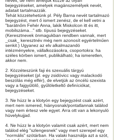
neveit, de nem tehetjük közzé az olyan
bejegyzéseket, amelyek magánszemélyek nevét,
adatait tartalmazzák.
Tehát közzétehetünk pl. Pély Barna nevét tartalmazó
bejegyzést, mert ő ismert zenész, de el kell vetni a
"barátnőm Fehér Anna, lakik Miskolcon itt és itt,
mobilszáma..." stb. típusú bejegyzéseket.
(Keresztnevek önmagukban rendben vannak, mert
_csak_ keresztnév még nem azonosít egyértelműen
senkit.) Ugyanez az elv alkalmazandó
intézményekre, vállalkozásokra, csoportokra: ha
széles körben ismert, publikálható; ha ismeretlen,
akkor nem.
2. Közzéteszünk faji és szexuális tárgyú
bejegyzéseket (pl. egy zsidóvicc vagy malackodó
beszólás még elfér), de elvetjük az öncélú szexista
vagy a fajgyűlölő, gyűlöletkeltő definíciókat,
bejegyzéseket.
3. Ne húzz le a klotyón egy bejegyzést csak azért,
mert nem ismered, hiányosnak/pontatlannak találod
vagy nem értesz vele egyet. Arra ott van a lekonyuló
hüvelykujjad.
4. Ne húzz le a klotyón valamit csak azért, mert nem
találod elég "szlengesnek" vagy mert szerepel egy
"normális" szótárban. Ha valaki használja azt a szót,