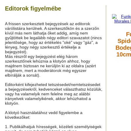
Editorok figyelmébe
A frissen szerkesztett bejegyzések az editorok
várólistáira kerülnek. A szerkesztőkön és a szerzőn
kívül más nem láthatja őket addig, amíg nem
F
gyűjtöttek be legalább négy editori szavazatot (nincs
Spid
jelentősége, hogy az értékelés "oké" vagy "gáz", a
Bodeg
lényeg, hogy négy szerkesztő értékelje a
bejegyzést).
10cm
Más részről egy bejegyzést elég három
szerkesztőnek lehúznia a klotyón ahhoz, hogy
majdnem biztosan ne kerüljön ki az oldalra (azért
majdnem, mert a moderátorok még egyszer
elbírálják a sorsát).
Editorként kifejezheted tetszésedet/nemtetszésedet
a bejegyzésekről, kedvenceket választhatsz közülük,
vagy ha valamelyik nem felelne meg az alábbi
irányelvek valamelyikének, akkor lehúzhatod a
klotyón.
A klotyó használatához vedd figyelembe a
következőket:
1. Publikálhatjuk hírességek, közéleti személyiségek