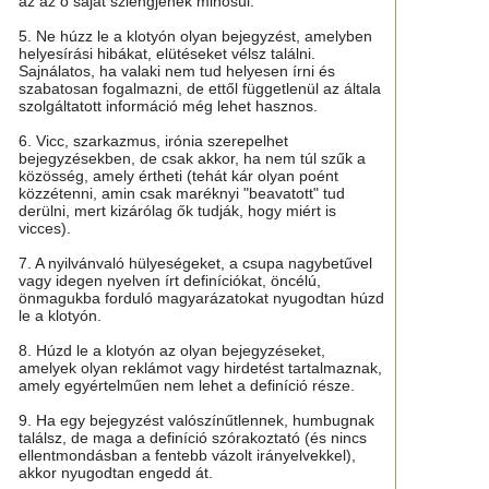
az az ő saját szlengjének minősül.
5. Ne húzz le a klotyón olyan bejegyzést, amelyben
helyesírási hibákat, elütéseket vélsz találni.
Sajnálatos, ha valaki nem tud helyesen írni és
szabatosan fogalmazni, de ettől függetlenül az általa
szolgáltatott információ még lehet hasznos.
6. Vicc, szarkazmus, irónia szerepelhet
bejegyzésekben, de csak akkor, ha nem túl szűk a
közösség, amely értheti (tehát kár olyan poént
közzétenni, amin csak maréknyi "beavatott" tud
derülni, mert kizárólag ők tudják, hogy miért is
vicces).
7. A nyilvánvaló hülyeségeket, a csupa nagybetűvel
vagy idegen nyelven írt definíciókat, öncélú,
önmagukba forduló magyarázatokat nyugodtan húzd
le a klotyón.
8. Húzd le a klotyón az olyan bejegyzéseket,
amelyek olyan reklámot vagy hirdetést tartalmaznak,
amely egyértelműen nem lehet a definíció része.
9. Ha egy bejegyzést valószínűtlennek, humbugnak
találsz, de maga a definíció szórakoztató (és nincs
ellentmondásban a fentebb vázolt irányelvekkel),
akkor nyugodtan engedd át.