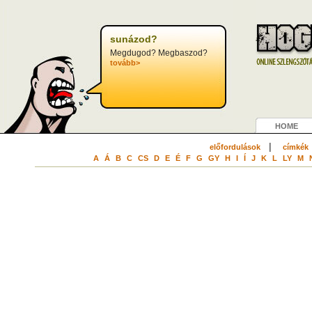
sunázod?
Megdugod? Megbaszod?
tovább>
HOME
|
előfordulások
címkék
A
Á
B
C
CS
D
E
É
F
G
GY
H
I
Í
J
K
L
LY
M