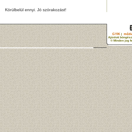
Körülbelül ennyi. Jó szórakozást!
GYIK
média
|
Ajánlott böngész
© Minden jog f