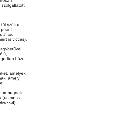
atosan
 szolgáltatott
túl szűk a
n poént
tt" tud
ért is vicces).
nagybetűvel
élú,
ugodtan húzd
eket, amelyek
nak, amely
e.
, humbugnak
ó (és nincs
lvekkel),