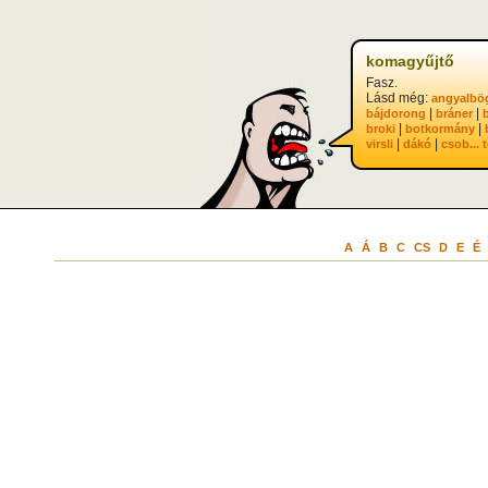
komagyűjtő
Fasz.
Lásd még:
angyalbö
|
|
bájdorong
bráner
|
|
broki
botkormány
|
|
virsli
dákó
csob...
A
Á
B
C
CS
D
E
É