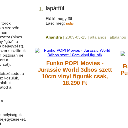
lapátfül
1.
Elálló, nagy fül.
itorok
Lásd még:
radar
s a szerzőn
g nem
azatot (nincs
Aliandra
| 2009-03-25 | általános | általános
y "gáz", a
a bejegyzést).
 szerkesztőnek
m biztosan ne
ert a
Funko POP! Movies -
rsát).
F
Jurassic World 3dbos szett
Pu
tetszésedet a
10cm vinyl figurák
csak,
sz közülük,
18.290 Ft
alábbi
hatod a
 a
zemélyiségek
bejegyzéseket,
t