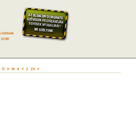
 többiek
GYIK
Ű
V
W
X
Y
Z
ZS
#