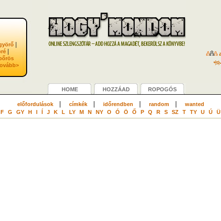
|
györő
|
bré
a
bőrös
tovább>
HOME
HOZZÁAD
ROPOGÓS
|
|
|
|
előfordulások
címkék
időrendben
random
wanted
F
G
GY
H
I
Í
J
K
L
LY
M
N
NY
O
Ó
Ö
Ő
P
Q
R
S
SZ
T
TY
U
Ú
Ü