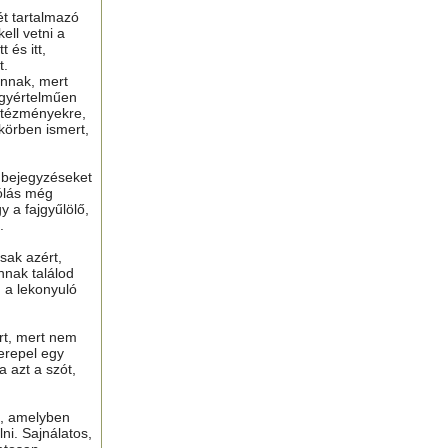
ét tartalmazó
ell vetni a
 és itt,
t.
nnak, mert
gyértelműen
ntézményekre,
 körben ismert,
ú bejegyzéseket
ólás még
y a fajgyűlölő,
.
sak azért,
nnak találod
n a lekonyuló
ért, mert nem
erepel egy
a azt a szót,
t, amelyben
lni. Sajnálatos,