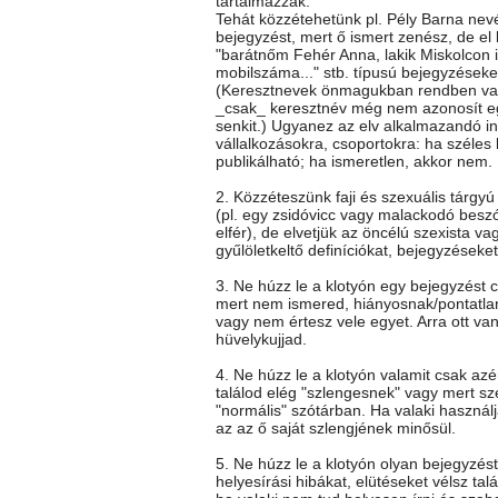
tartalmazzák.
Tehát közzétehetünk pl. Pély Barna nev
bejegyzést, mert ő ismert zenész, de el k
"barátnőm Fehér Anna, lakik Miskolcon itt
mobilszáma..." stb. típusú bejegyzéseke
(Keresztnevek önmagukban rendben va
_csak_ keresztnév még nem azonosít e
senkit.) Ugyanez az elv alkalmazandó i
vállalkozásokra, csoportokra: ha széles
publikálható; ha ismeretlen, akkor nem.
2. Közzéteszünk faji és szexuális tárgy
(pl. egy zsidóvicc vagy malackodó besz
elfér), de elvetjük az öncélú szexista vag
gyűlöletkeltő definíciókat, bejegyzéseket
3. Ne húzz le a klotyón egy bejegyzést c
mert nem ismered, hiányosnak/pontatla
vagy nem értesz vele egyet. Arra ott va
hüvelykujjad.
4. Ne húzz le a klotyón valamit csak az
találod elég "szlengesnek" vagy mert sz
"normális" szótárban. Ha valaki használj
az az ő saját szlengjének minősül.
5. Ne húzz le a klotyón olyan bejegyzés
helyesírási hibákat, elütéseket vélsz talá