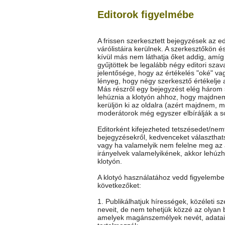
Editorok figyelmébe
A frissen szerkesztett bejegyzések az ed
várólistáira kerülnek. A szerkesztőkön é
kívül más nem láthatja őket addig, amí
gyűjtöttek be legalább négy editori szav
jelentősége, hogy az értékelés "oké" vag
lényeg, hogy négy szerkesztő értékelje 
Más részről egy bejegyzést elég három
lehúznia a klotyón ahhoz, hogy majdne
kerüljön ki az oldalra (azért majdnem, m
moderátorok még egyszer elbírálják a so
Editorként kifejezheted tetszésedet/nem
bejegyzésekről, kedvenceket választhat
vagy ha valamelyik nem felelne meg az 
irányelvek valamelyikének, akkor lehúz
klotyón.
A klotyó használatához vedd figyelembe
következőket:
1. Publikálhatjuk hírességek, közéleti s
neveit, de nem tehetjük közzé az olyan 
amelyek magánszemélyek nevét, adatai