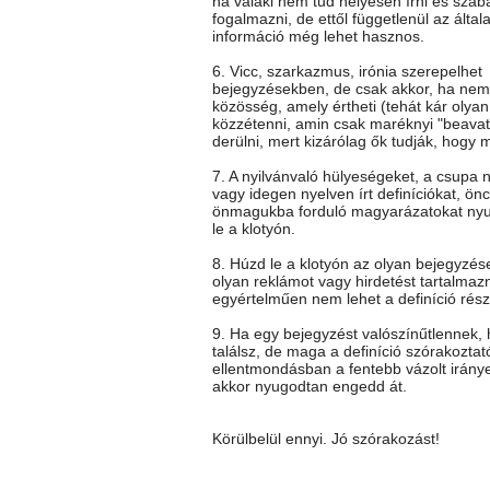
ha valaki nem tud helyesen írni és szab
fogalmazni, de ettől függetlenül az általa
információ még lehet hasznos.
6. Vicc, szarkazmus, irónia szerepelhet
bejegyzésekben, de csak akkor, ha nem 
közösség, amely értheti (tehát kár olya
közzétenni, amin csak maréknyi "beavato
derülni, mert kizárólag ők tudják, hogy mi
7. A nyilvánvaló hülyeségeket, a csupa 
vagy idegen nyelven írt definíciókat, önc
önmagukba forduló magyarázatokat ny
le a klotyón.
8. Húzd le a klotyón az olyan bejegyzés
olyan reklámot vagy hirdetést tartalmaz
egyértelműen nem lehet a definíció rész
9. Ha egy bejegyzést valószínűtlennek
találsz, de maga a definíció szórakoztat
ellentmondásban a fentebb vázolt iránye
akkor nyugodtan engedd át.
Körülbelül ennyi. Jó szórakozást!