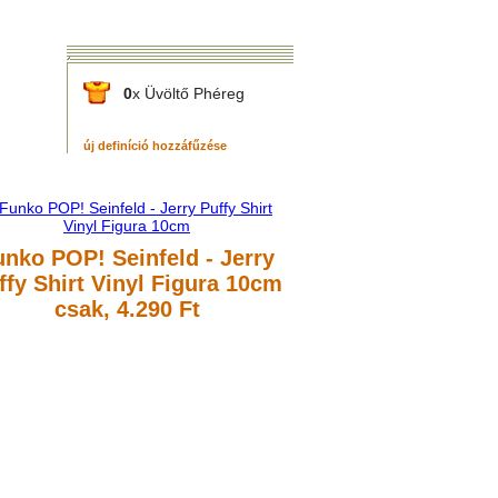
0
x Üvöltő Phéreg
új definíció hozzáfűzése
unko POP! Seinfeld - Jerry
ffy Shirt Vinyl Figura 10cm
csak, 4.290 Ft