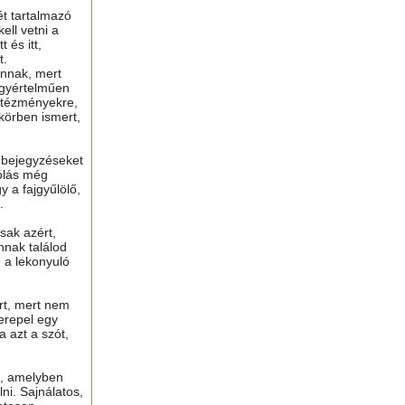
ét tartalmazó
ell vetni a
 és itt,
t.
nnak, mert
gyértelműen
ntézményekre,
 körben ismert,
ú bejegyzéseket
ólás még
y a fajgyűlölő,
.
sak azért,
nnak találod
n a lekonyuló
ért, mert nem
erepel egy
a azt a szót,
t, amelyben
lni. Sajnálatos,