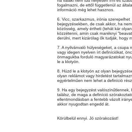
ha valaki nem tud helyesen írni és szab
fogalmazni, de ettől függetlenül az általa
információ még lehet hasznos.
6. Vicc, szarkazmus, irónia szerepelhet
bejegyzésekben, de csak akkor, ha nem 
közösség, amely értheti (tehát kár olya
közzétenni, amin csak maréknyi "beavato
derülni, mert kizárólag ők tudják, hogy mi
7. A nyilvánvaló hülyeségeket, a csupa 
vagy idegen nyelven írt definíciókat, önc
önmagukba forduló magyarázatokat ny
le a klotyón.
8. Húzd le a klotyón az olyan bejegyzés
olyan reklámot vagy hirdetést tartalmaz
egyértelműen nem lehet a definíció rész
9. Ha egy bejegyzést valószínűtlennek
találsz, de maga a definíció szórakoztat
ellentmondásban a fentebb vázolt iránye
akkor nyugodtan engedd át.
Körülbelül ennyi. Jó szórakozást!