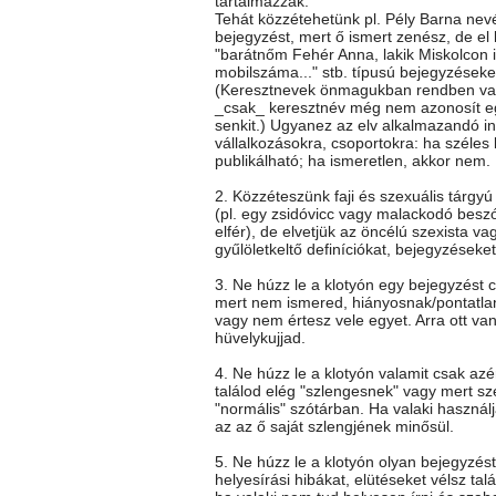
tartalmazzák.
Tehát közzétehetünk pl. Pély Barna nev
bejegyzést, mert ő ismert zenész, de el k
"barátnőm Fehér Anna, lakik Miskolcon itt
mobilszáma..." stb. típusú bejegyzéseke
(Keresztnevek önmagukban rendben va
_csak_ keresztnév még nem azonosít e
senkit.) Ugyanez az elv alkalmazandó i
vállalkozásokra, csoportokra: ha széles
publikálható; ha ismeretlen, akkor nem.
2. Közzéteszünk faji és szexuális tárgy
(pl. egy zsidóvicc vagy malackodó besz
elfér), de elvetjük az öncélú szexista vag
gyűlöletkeltő definíciókat, bejegyzéseket
3. Ne húzz le a klotyón egy bejegyzést c
mert nem ismered, hiányosnak/pontatla
vagy nem értesz vele egyet. Arra ott va
hüvelykujjad.
4. Ne húzz le a klotyón valamit csak az
találod elég "szlengesnek" vagy mert sz
"normális" szótárban. Ha valaki használj
az az ő saját szlengjének minősül.
5. Ne húzz le a klotyón olyan bejegyzés
helyesírási hibákat, elütéseket vélsz talá