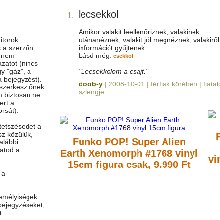
lecsekkol
1.
Amikor valakit leellenőriznek, valakinek
itorok
utánanéznek, valakit jól megnéznek, valakiről
s a szerzőn
információt gyűjtenek.
g nem
Lásd még:
csekkol
azatot (nincs
y "gáz", a
"Lecsekkolom a csajt."
a bejegyzést).
doob-y
| 2008-10-01 | férfiak körében | fiatal
 szerkesztőnek
szlengje
m biztosan ne
ert a
rsát).
tetszésedet a
sz közülük,
Funko POP! Super Alien
alábbi
hatod a
Earth Xenomorph #1768 vinyl
vi
15cm figura
csak, 9.990 Ft
 a
zemélyiségek
bejegyzéseket,
t