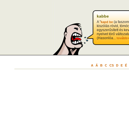
kabbe
A "
(a faszom
kapd be
kiszólás rövid, tömör
egyszerűsített és ke
nyelvet törő változat
(Hasonlóa...
tovább>
A
Á
B
C
CS
D
E
É