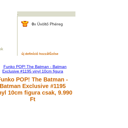
0
x Üvöltő Phéreg
ok
új definíció hozzáfűzése
Funko POP! The Batman -
Batman Exclusive #1195
nyl 10cm figura
csak, 9.990
Ft