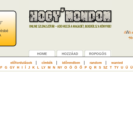
)"
,
vésbé
a
a.
HOME
HOZZÁAD
ROPOGÓS
|
|
|
|
előfordulások
címkék
időrendben
random
wanted
F
G
GY
H
I
Í
J
K
L
LY
M
N
NY
O
Ó
Ö
Ő
P
Q
R
S
SZ
T
TY
U
Ú
Ü