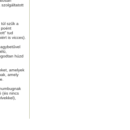
atosan
 szolgáltatott
túl szűk a
n poént
tt" tud
ért is vicces).
nagybetűvel
élú,
ugodtan húzd
eket, amelyek
nak, amely
e.
, humbugnak
ó (és nincs
lvekkel),