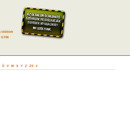
 többiek
GYIK
Ű
V
W
X
Y
Z
ZS
#