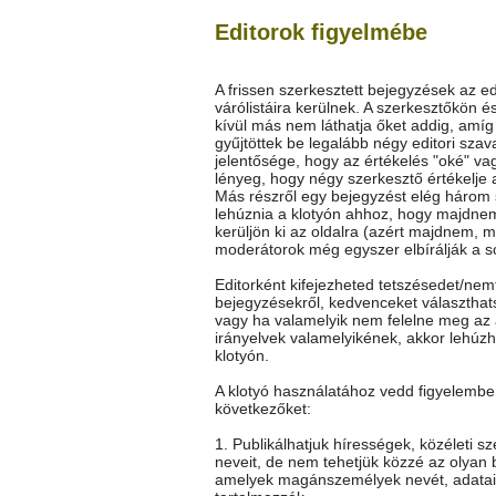
Editorok figyelmébe
A frissen szerkesztett bejegyzések az ed
várólistáira kerülnek. A szerkesztőkön é
kívül más nem láthatja őket addig, amí
gyűjtöttek be legalább négy editori szav
jelentősége, hogy az értékelés "oké" vag
lényeg, hogy négy szerkesztő értékelje 
Más részről egy bejegyzést elég három
lehúznia a klotyón ahhoz, hogy majdne
kerüljön ki az oldalra (azért majdnem, m
moderátorok még egyszer elbírálják a so
Editorként kifejezheted tetszésedet/nem
bejegyzésekről, kedvenceket választhat
vagy ha valamelyik nem felelne meg az 
irányelvek valamelyikének, akkor lehúz
klotyón.
A klotyó használatához vedd figyelembe
következőket:
1. Publikálhatjuk hírességek, közéleti s
neveit, de nem tehetjük közzé az olyan 
amelyek magánszemélyek nevét, adatai