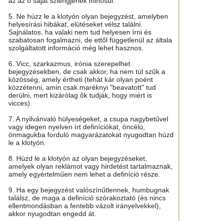
az az ő saját szlengjének minősül.
5. Ne húzz le a klotyón olyan bejegyzést, amelyben
helyesírási hibákat, elütéseket vélsz találni.
Sajnálatos, ha valaki nem tud helyesen írni és
szabatosan fogalmazni, de ettől függetlenül az általa
szolgáltatott információ még lehet hasznos.
6. Vicc, szarkazmus, irónia szerepelhet
bejegyzésekben, de csak akkor, ha nem túl szűk a
közösség, amely értheti (tehát kár olyan poént
közzétenni, amin csak maréknyi "beavatott" tud
derülni, mert kizárólag ők tudják, hogy miért is
vicces).
7. A nyilvánvaló hülyeségeket, a csupa nagybetűvel
vagy idegen nyelven írt definíciókat, öncélú,
önmagukba forduló magyarázatokat nyugodtan húzd
le a klotyón.
8. Húzd le a klotyón az olyan bejegyzéseket,
amelyek olyan reklámot vagy hirdetést tartalmaznak,
amely egyértelműen nem lehet a definíció része.
9. Ha egy bejegyzést valószínűtlennek, humbugnak
találsz, de maga a definíció szórakoztató (és nincs
ellentmondásban a fentebb vázolt irányelvekkel),
akkor nyugodtan engedd át.