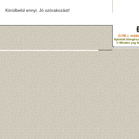
Körülbelül ennyi. Jó szórakozást!
GYIK
média
|
Ajánlott böngész
© Minden jog f