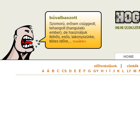
búvalbaszott
Szomorú, erősen csüggedt,
lehangolt (hangulatú
ember), de használjuk
felhős, esős, takonyszürke,
télies időre,...
tovább>
HOME
|
előfordulások
címkék
A
Á
B
C
CS
D
E
É
F
G
GY
H
I
Í
J
K
L
LY
M