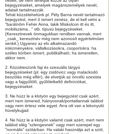
neveit, de nem tehetjük közzé az olyan
bejegyzéseket, amelyek magánszemélyek nevét,
adatait tartalmazzák.
Tehát közzétehetünk pl. Pély Barna nevét tartalmazó
bejegyzést, mert ő ismert zenész, de el kell vetni a
"barátnőm Fehér Anna, lakik Miskolcon itt és itt,
mobilszáma..." stb. típusú bejegyzéseket.
(Keresztnevek önmagukban rendben vannak, mert
_csak_ keresztnév még nem azonosít egyértelműen
senkit.) Ugyanez az elv alkalmazandó
intézményekre, vállalkozásokra, csoportokra: ha
széles körben ismert, publikálható; ha ismeretlen,
akkor nem.
2. Közzéteszünk faji és szexuális tárgyú
bejegyzéseket (pl. egy zsidóvicc vagy malackodó
beszólás még elfér), de elvetjük az öncélú szexista
vagy a fajgyűlölő, gyűlöletkeltő definíciókat,
bejegyzéseket.
3. Ne húzz le a klotyón egy bejegyzést csak azért,
mert nem ismered, hiányosnak/pontatlannak találod
vagy nem értesz vele egyet. Arra ott van a lekonyuló
hüvelykujjad.
4. Ne húzz le a klotyón valamit csak azért, mert nem
találod elég "szlengesnek" vagy mert szerepel egy
"normális" szótárban. Ha valaki használja azt a szót,