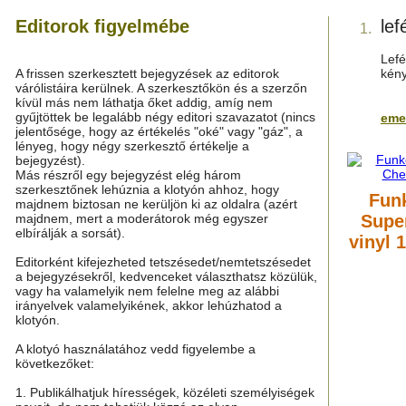
Editorok figyelmébe
lef
1.
Lefé
A frissen szerkesztett bejegyzések az editorok
kény
várólistáira kerülnek. A szerkesztőkön és a szerzőn
kívül más nem láthatja őket addig, amíg nem
gyűjtöttek be legalább négy editori szavazatot (nincs
em
jelentősége, hogy az értékelés "oké" vagy "gáz", a
lényeg, hogy négy szerkesztő értékelje a
bejegyzést).
Más részről egy bejegyzést elég három
szerkesztőnek lehúznia a klotyón ahhoz, hogy
Fun
majdnem biztosan ne kerüljön ki az oldalra (azért
majdnem, mert a moderátorok még egyszer
Super
elbírálják a sorsát).
vinyl 
Editorként kifejezheted tetszésedet/nemtetszésedet
a bejegyzésekről, kedvenceket választhatsz közülük,
vagy ha valamelyik nem felelne meg az alábbi
irányelvek valamelyikének, akkor lehúzhatod a
klotyón.
A klotyó használatához vedd figyelembe a
következőket:
1. Publikálhatjuk hírességek, közéleti személyiségek