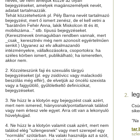
neveit, de nem tehetjük közzé az olyan
bejegyzéseket, amelyek magánszemélyek nevét,
adatait tartalmazzák.
Tehát közzétehetünk pl. Pély Barna nevét tartalmazó
bejegyzést, mert ő ismert zenész, de el kell vetni a
"barátnőm Fehér Anna, lakik Miskolcon itt és itt,
mobilszáma..." stb. típusú bejegyzéseket.
(Keresztnevek önmagukban rendben vannak, mert
_csak_ keresztnév még nem azonosít egyértelműen
senkit.) Ugyanez az elv alkalmazandó
intézményekre, vállalkozásokra, csoportokra: ha
széles körben ismert, publikálható; ha ismeretlen,
akkor nem.
2. Közzéteszünk faji és szexuális tárgyú
bejegyzéseket (pl. egy zsidóvicc vagy malackodó
beszólás még elfér), de elvetjük az öncélú szexista
vagy a fajgyűlölő, gyűlöletkeltő definíciókat,
bejegyzéseket.
le
2.
3. Ne húzz le a klotyón egy bejegyzést csak azért,
mert nem ismered, hiányosnak/pontatlannak találod
Csú
vagy nem értesz vele egyet. Arra ott van a lekonyuló
sike
hüvelykujjad.
"Na 
4. Ne húzz le a klotyón valamit csak azért, mert nem
tar 
találod elég "szlengesnek" vagy mert szerepel egy
szle
"normális" szótárban. Ha valaki használja azt a szót,