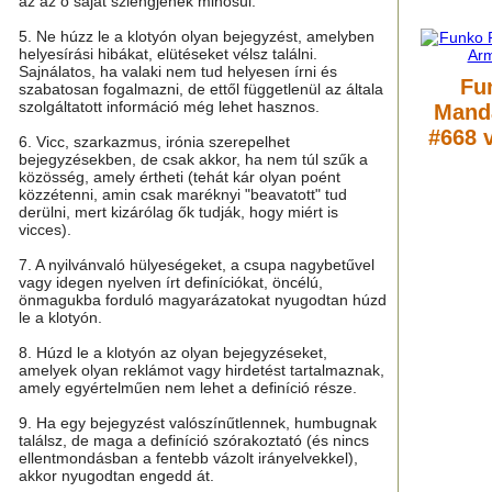
az az ő saját szlengjének minősül.
5. Ne húzz le a klotyón olyan bejegyzést, amelyben
helyesírási hibákat, elütéseket vélsz találni.
Sajnálatos, ha valaki nem tud helyesen írni és
Fu
szabatosan fogalmazni, de ettől függetlenül az általa
szolgáltatott információ még lehet hasznos.
Manda
#668 
6. Vicc, szarkazmus, irónia szerepelhet
bejegyzésekben, de csak akkor, ha nem túl szűk a
közösség, amely értheti (tehát kár olyan poént
közzétenni, amin csak maréknyi "beavatott" tud
derülni, mert kizárólag ők tudják, hogy miért is
vicces).
7. A nyilvánvaló hülyeségeket, a csupa nagybetűvel
vagy idegen nyelven írt definíciókat, öncélú,
önmagukba forduló magyarázatokat nyugodtan húzd
le a klotyón.
8. Húzd le a klotyón az olyan bejegyzéseket,
amelyek olyan reklámot vagy hirdetést tartalmaznak,
amely egyértelműen nem lehet a definíció része.
9. Ha egy bejegyzést valószínűtlennek, humbugnak
találsz, de maga a definíció szórakoztató (és nincs
ellentmondásban a fentebb vázolt irányelvekkel),
akkor nyugodtan engedd át.