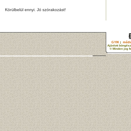
Körülbelül ennyi. Jó szórakozást!
GYIK
média
|
Ajánlott böngész
© Minden jog f