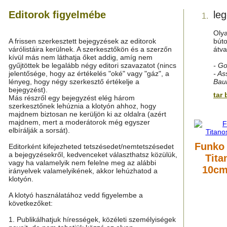
Editorok figyelmébe
le
1.
Olya
A frissen szerkesztett bejegyzések az editorok
búto
várólistáira kerülnek. A szerkesztőkön és a szerzőn
átva
kívül más nem láthatja őket addig, amíg nem
gyűjtöttek be legalább négy editori szavazatot (nincs
- Go
jelentősége, hogy az értékelés "oké" vagy "gáz", a
- As
lényeg, hogy négy szerkesztő értékelje a
Bau
bejegyzést).
tar 
Más részről egy bejegyzést elég három
szerkesztőnek lehúznia a klotyón ahhoz, hogy
majdnem biztosan ne kerüljön ki az oldalra (azért
majdnem, mert a moderátorok még egyszer
elbírálják a sorsát).
Funko 
Editorként kifejezheted tetszésedet/nemtetszésedet
a bejegyzésekről, kedvenceket választhatsz közülük,
Tita
vagy ha valamelyik nem felelne meg az alábbi
10cm
irányelvek valamelyikének, akkor lehúzhatod a
klotyón.
A klotyó használatához vedd figyelembe a
következőket:
1. Publikálhatjuk hírességek, közéleti személyiségek