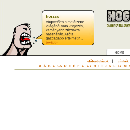
horzsol
Alapvetően a metálzene
világából való kifejezés,
keményebb zúzdákra
használták. Azóta
gazdagabb értelmet n...
tovább>
HOME
|
előfordulások
címkék
A
Á
B
C
CS
D
E
É
F
G
GY
H
I
Í
J
K
L
LY
M