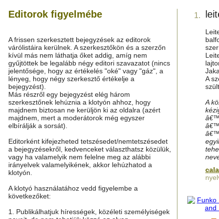
Editorok figyelmébe
lei
1.
Leit
A frissen szerkesztett bejegyzések az editorok
balf
várólistáira kerülnek. A szerkesztőkön és a szerzőn
szer
kívül más nem láthatja őket addig, amíg nem
Lei
gyűjtöttek be legalább négy editori szavazatot (nincs
lajt
jelentősége, hogy az értékelés "oké" vagy "gáz", a
Jaka
lényeg, hogy négy szerkesztő értékelje a
A sz
bejegyzést).
szül
Más részről egy bejegyzést elég három
szerkesztőnek lehúznia a klotyón ahhoz, hogy
A kö
majdnem biztosan ne kerüljön ki az oldalra (azért
kézi
majdnem, mert a moderátorok még egyszer
â€™
elbírálják a sorsát).
â€™
â€™a
Editorként kifejezheted tetszésedet/nemtetszésedet
egyi
a bejegyzésekről, kedvenceket választhatsz közülük,
tehe
vagy ha valamelyik nem felelne meg az alábbi
neve
irányelvek valamelyikének, akkor lehúzhatod a
cal
klotyón.
nyel
A klotyó használatához vedd figyelembe a
következőket:
1. Publikálhatjuk hírességek, közéleti személyiségek