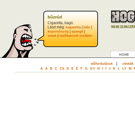
bűzrúd
Cigaretta, bagó.
Lásd még:
|
|
bagaretta
bláz
|
|
koporsószög
spangli
|
staub
tüdőkarcoló
tovább>
HOME
|
előfordulások
címkék
A
Á
B
C
CS
D
E
É
F
G
GY
H
I
Í
J
K
L
LY
M