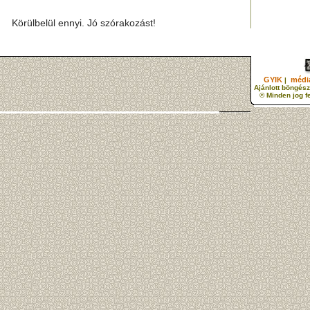
Körülbelül ennyi. Jó szórakozást!
GYIK
média
|
Ajánlott böngész
© Minden jog f