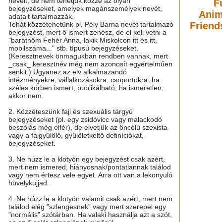
neveit, de nem tehetjük közzé az olyan
F
bejegyzéseket, amelyek magánszemélyek nevét,
Anim
adatait tartalmazzák.
Tehát közzétehetünk pl. Pély Barna nevét tartalmazó
Friend
bejegyzést, mert ő ismert zenész, de el kell vetni a
"barátnőm Fehér Anna, lakik Miskolcon itt és itt,
mobilszáma..." stb. típusú bejegyzéseket.
(Keresztnevek önmagukban rendben vannak, mert
_csak_ keresztnév még nem azonosít egyértelműen
senkit.) Ugyanez az elv alkalmazandó
intézményekre, vállalkozásokra, csoportokra: ha
széles körben ismert, publikálható; ha ismeretlen,
akkor nem.
2. Közzéteszünk faji és szexuális tárgyú
bejegyzéseket (pl. egy zsidóvicc vagy malackodó
beszólás még elfér), de elvetjük az öncélú szexista
vagy a fajgyűlölő, gyűlöletkeltő definíciókat,
bejegyzéseket.
3. Ne húzz le a klotyón egy bejegyzést csak azért,
mert nem ismered, hiányosnak/pontatlannak találod
vagy nem értesz vele egyet. Arra ott van a lekonyuló
hüvelykujjad.
4. Ne húzz le a klotyón valamit csak azért, mert nem
találod elég "szlengesnek" vagy mert szerepel egy
"normális" szótárban. Ha valaki használja azt a szót,