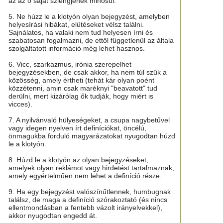
az az ő saját szlengjének minősül.
5. Ne húzz le a klotyón olyan bejegyzést, amelyben
helyesírási hibákat, elütéseket vélsz találni.
Sajnálatos, ha valaki nem tud helyesen írni és
szabatosan fogalmazni, de ettől függetlenül az általa
szolgáltatott információ még lehet hasznos.
6. Vicc, szarkazmus, irónia szerepelhet
bejegyzésekben, de csak akkor, ha nem túl szűk a
közösség, amely értheti (tehát kár olyan poént
közzétenni, amin csak maréknyi "beavatott" tud
derülni, mert kizárólag ők tudják, hogy miért is
vicces).
7. A nyilvánvaló hülyeségeket, a csupa nagybetűvel
vagy idegen nyelven írt definíciókat, öncélú,
önmagukba forduló magyarázatokat nyugodtan húzd
le a klotyón.
8. Húzd le a klotyón az olyan bejegyzéseket,
amelyek olyan reklámot vagy hirdetést tartalmaznak,
amely egyértelműen nem lehet a definíció része.
9. Ha egy bejegyzést valószínűtlennek, humbugnak
találsz, de maga a definíció szórakoztató (és nincs
ellentmondásban a fentebb vázolt irányelvekkel),
akkor nyugodtan engedd át.