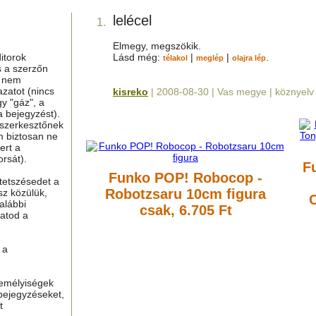
lelécel
1.
Elmegy, megszökik.
itorok
Lásd még:
|
|
.
télakol
meglép
olajra lép
s a szerzőn
g nem
azatot (nincs
kisreko
| 2008-08-30 | Vas megye | köznyelv
y "gáz", a
a bejegyzést).
 szerkesztőnek
m biztosan ne
ert a
rsát).
F
Funko POP! Robocop -
tetszésedet a
Robotzsaru 10cm figura
sz közülük,
alábbi
csak, 6.705 Ft
hatod a
 a
zemélyiségek
bejegyzéseket,
t