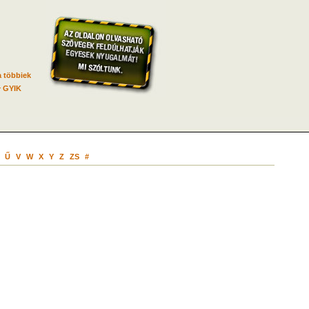
 többiek
GYIK
Ű
V
W
X
Y
Z
ZS
#