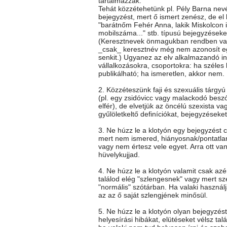
tartalmazzák.
Tehát közzétehetünk pl. Pély Barna nev
bejegyzést, mert ő ismert zenész, de el k
"barátnőm Fehér Anna, lakik Miskolcon itt
mobilszáma..." stb. típusú bejegyzéseke
(Keresztnevek önmagukban rendben va
_csak_ keresztnév még nem azonosít e
senkit.) Ugyanez az elv alkalmazandó i
vállalkozásokra, csoportokra: ha széles
publikálható; ha ismeretlen, akkor nem.
2. Közzéteszünk faji és szexuális tárgy
(pl. egy zsidóvicc vagy malackodó besz
elfér), de elvetjük az öncélú szexista vag
gyűlöletkeltő definíciókat, bejegyzéseket
3. Ne húzz le a klotyón egy bejegyzést c
mert nem ismered, hiányosnak/pontatla
vagy nem értesz vele egyet. Arra ott va
hüvelykujjad.
4. Ne húzz le a klotyón valamit csak az
találod elég "szlengesnek" vagy mert sz
"normális" szótárban. Ha valaki használj
az az ő saját szlengjének minősül.
5. Ne húzz le a klotyón olyan bejegyzés
helyesírási hibákat, elütéseket vélsz talá