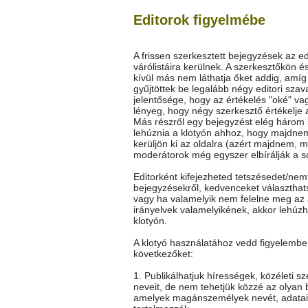
Editorok figyelmébe
A frissen szerkesztett bejegyzések az ed
várólistáira kerülnek. A szerkesztőkön é
kívül más nem láthatja őket addig, amí
gyűjtöttek be legalább négy editori szav
jelentősége, hogy az értékelés "oké" vag
lényeg, hogy négy szerkesztő értékelje 
Más részről egy bejegyzést elég három
lehúznia a klotyón ahhoz, hogy majdne
kerüljön ki az oldalra (azért majdnem, m
moderátorok még egyszer elbírálják a so
Editorként kifejezheted tetszésedet/nem
bejegyzésekről, kedvenceket választhat
vagy ha valamelyik nem felelne meg az 
irányelvek valamelyikének, akkor lehúz
klotyón.
A klotyó használatához vedd figyelembe
következőket:
1. Publikálhatjuk hírességek, közéleti s
neveit, de nem tehetjük közzé az olyan 
amelyek magánszemélyek nevét, adatai