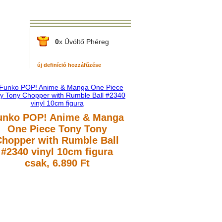
0
x Üvöltő Phéreg
új definíció hozzáfűzése
unko POP! Anime & Manga
One Piece Tony Tony
Chopper with Rumble Ball
#2340 vinyl 10cm figura
csak, 6.890 Ft