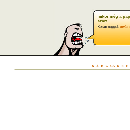
mikor még a pap
szart
Korán reggel.
továb
A
Á
B
C
CS
D
E
É