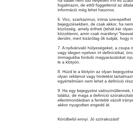
ha valaki nem tud helyesen írni és szab
fogalmazni, de ettől függetlenül az általa
információ még lehet hasznos.
6. Vicc, szarkazmus, irónia szerepelhet
bejegyzésekben, de csak akkor, ha nem 
közösség, amely értheti (tehát kár olya
közzétenni, amin csak maréknyi "beavato
derülni, mert kizárólag ők tudják, hogy mi
7. A nyilvánvaló hülyeségeket, a csupa 
vagy idegen nyelven írt definíciókat, önc
önmagukba forduló magyarázatokat ny
le a klotyón.
8. Húzd le a klotyón az olyan bejegyzés
olyan reklámot vagy hirdetést tartalmaz
egyértelműen nem lehet a definíció rész
9. Ha egy bejegyzést valószínűtlennek
találsz, de maga a definíció szórakoztat
ellentmondásban a fentebb vázolt iránye
akkor nyugodtan engedd át.
Körülbelül ennyi. Jó szórakozást!