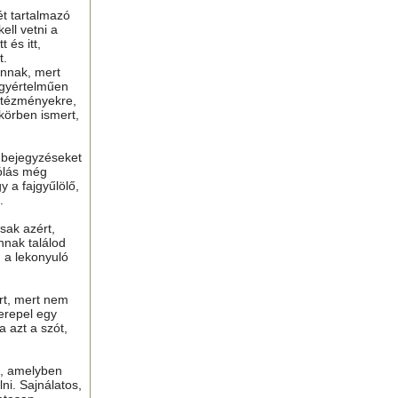
ét tartalmazó
ell vetni a
 és itt,
t.
nnak, mert
gyértelműen
ntézményekre,
 körben ismert,
ú bejegyzéseket
ólás még
y a fajgyűlölő,
.
sak azért,
nnak találod
n a lekonyuló
ért, mert nem
erepel egy
a azt a szót,
t, amelyben
lni. Sajnálatos,