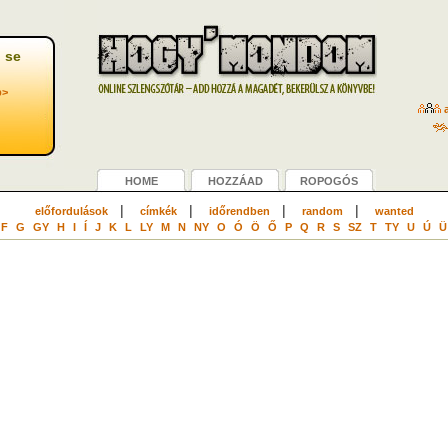
 se
b>
a
HOME
HOZZÁAD
ROPOGÓS
|
|
|
|
előfordulások
címkék
időrendben
random
wanted
F
G
GY
H
I
Í
J
K
L
LY
M
N
NY
O
Ó
Ö
Ő
P
Q
R
S
SZ
T
TY
U
Ú
Ü