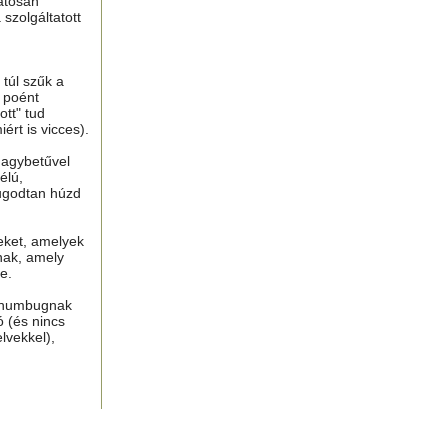
atosan
 szolgáltatott
túl szűk a
n poént
tt" tud
ért is vicces).
nagybetűvel
élú,
ugodtan húzd
eket, amelyek
nak, amely
e.
, humbugnak
ó (és nincs
lvekkel),