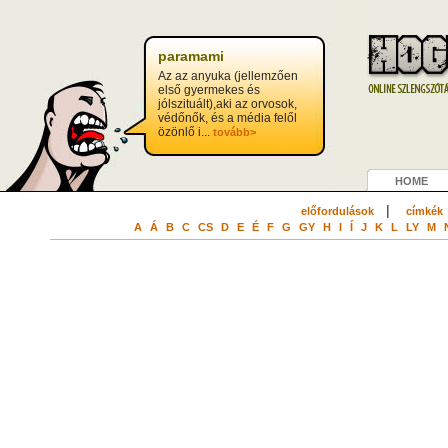
paramami
Az az anyuka (jellemzően
első gyermekes és
jólszituált),aki az orvosok,
védőnők, és a média felől
özönlő i...
tovább>
HOME
|
előfordulások
címkék
A
Á
B
C
CS
D
E
É
F
G
GY
H
I
Í
J
K
L
LY
M