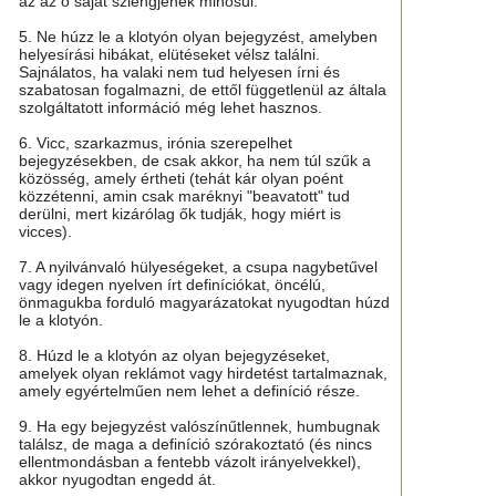
az az ő saját szlengjének minősül.
5. Ne húzz le a klotyón olyan bejegyzést, amelyben
helyesírási hibákat, elütéseket vélsz találni.
Sajnálatos, ha valaki nem tud helyesen írni és
szabatosan fogalmazni, de ettől függetlenül az általa
szolgáltatott információ még lehet hasznos.
6. Vicc, szarkazmus, irónia szerepelhet
bejegyzésekben, de csak akkor, ha nem túl szűk a
közösség, amely értheti (tehát kár olyan poént
közzétenni, amin csak maréknyi "beavatott" tud
derülni, mert kizárólag ők tudják, hogy miért is
vicces).
7. A nyilvánvaló hülyeségeket, a csupa nagybetűvel
vagy idegen nyelven írt definíciókat, öncélú,
önmagukba forduló magyarázatokat nyugodtan húzd
le a klotyón.
8. Húzd le a klotyón az olyan bejegyzéseket,
amelyek olyan reklámot vagy hirdetést tartalmaznak,
amely egyértelműen nem lehet a definíció része.
9. Ha egy bejegyzést valószínűtlennek, humbugnak
találsz, de maga a definíció szórakoztató (és nincs
ellentmondásban a fentebb vázolt irányelvekkel),
akkor nyugodtan engedd át.