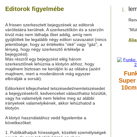
Editorok figyelmébe
le
1.
Rend
A frissen szerkesztett bejegyzések az editorok
várólistáira kerülnek. A szerkesztőkön és a szerzőn
"Múl
kívül más nem láthatja őket addig, amíg nem
gyűjtöttek be legalább négy editori szavazatot (nincs
Ali
jelentősége, hogy az értékelés "oké" vagy "gáz", a
lényeg, hogy négy szerkesztő értékelje a
bejegyzést).
Más részről egy bejegyzést elég három
szerkesztőnek lehúznia a klotyón ahhoz, hogy
majdnem biztosan ne kerüljön ki az oldalra (azért
Funk
majdnem, mert a moderátorok még egyszer
elbírálják a sorsát).
Super
10cm 
Editorként kifejezheted tetszésedet/nemtetszésedet
a bejegyzésekről, kedvenceket választhatsz közülük,
vagy ha valamelyik nem felelne meg az alábbi
irányelvek valamelyikének, akkor lehúzhatod a
klotyón.
A klotyó használatához vedd figyelembe a
következőket:
1. Publikálhatjuk hírességek, közéleti személyiségek