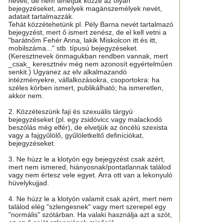
neveit, de nem tehetjük közzé az olyan
bejegyzéseket, amelyek magánszemélyek nevét,
adatait tartalmazzák.
Tehát közzétehetünk pl. Pély Barna nevét tartalmazó
bejegyzést, mert ő ismert zenész, de el kell vetni a
"barátnőm Fehér Anna, lakik Miskolcon itt és itt,
mobilszáma..." stb. típusú bejegyzéseket.
(Keresztnevek önmagukban rendben vannak, mert
_csak_ keresztnév még nem azonosít egyértelműen
senkit.) Ugyanez az elv alkalmazandó
intézményekre, vállalkozásokra, csoportokra: ha
széles körben ismert, publikálható; ha ismeretlen,
akkor nem.
2. Közzéteszünk faji és szexuális tárgyú
bejegyzéseket (pl. egy zsidóvicc vagy malackodó
beszólás még elfér), de elvetjük az öncélú szexista
vagy a fajgyűlölő, gyűlöletkeltő definíciókat,
bejegyzéseket.
3. Ne húzz le a klotyón egy bejegyzést csak azért,
mert nem ismered, hiányosnak/pontatlannak találod
vagy nem értesz vele egyet. Arra ott van a lekonyuló
hüvelykujjad.
4. Ne húzz le a klotyón valamit csak azért, mert nem
találod elég "szlengesnek" vagy mert szerepel egy
"normális" szótárban. Ha valaki használja azt a szót,