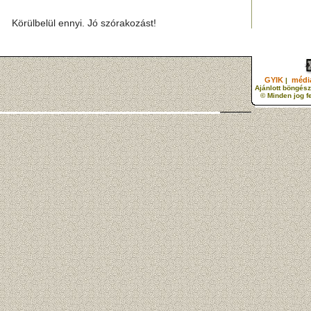
Körülbelül ennyi. Jó szórakozást!
GYIK
média
|
Ajánlott böngész
© Minden jog f