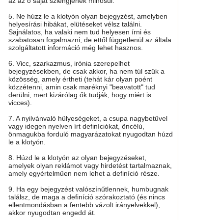
az az ő saját szlengjének minősül.
5. Ne húzz le a klotyón olyan bejegyzést, amelyben
helyesírási hibákat, elütéseket vélsz találni.
Sajnálatos, ha valaki nem tud helyesen írni és
szabatosan fogalmazni, de ettől függetlenül az általa
szolgáltatott információ még lehet hasznos.
6. Vicc, szarkazmus, irónia szerepelhet
bejegyzésekben, de csak akkor, ha nem túl szűk a
közösség, amely értheti (tehát kár olyan poént
közzétenni, amin csak maréknyi "beavatott" tud
derülni, mert kizárólag ők tudják, hogy miért is
vicces).
7. A nyilvánvaló hülyeségeket, a csupa nagybetűvel
vagy idegen nyelven írt definíciókat, öncélú,
önmagukba forduló magyarázatokat nyugodtan húzd
le a klotyón.
8. Húzd le a klotyón az olyan bejegyzéseket,
amelyek olyan reklámot vagy hirdetést tartalmaznak,
amely egyértelműen nem lehet a definíció része.
9. Ha egy bejegyzést valószínűtlennek, humbugnak
találsz, de maga a definíció szórakoztató (és nincs
ellentmondásban a fentebb vázolt irányelvekkel),
akkor nyugodtan engedd át.