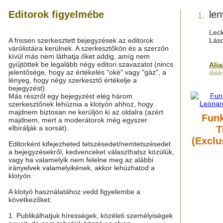
Editorok figyelmébe
le
1.
Leck
A frissen szerkesztett bejegyzések az editorok
Lás
várólistáira kerülnek. A szerkesztőkön és a szerzőn
kívül más nem láthatja őket addig, amíg nem
gyűjtöttek be legalább négy editori szavazatot (nincs
Ali
jelentősége, hogy az értékelés "oké" vagy "gáz", a
diák
lényeg, hogy négy szerkesztő értékelje a
bejegyzést).
Más részről egy bejegyzést elég három
szerkesztőnek lehúznia a klotyón ahhoz, hogy
majdnem biztosan ne kerüljön ki az oldalra (azért
Funk
majdnem, mert a moderátorok még egyszer
elbírálják a sorsát).
T
(Exclu
Editorként kifejezheted tetszésedet/nemtetszésedet
a bejegyzésekről, kedvenceket választhatsz közülük,
vagy ha valamelyik nem felelne meg az alábbi
irányelvek valamelyikének, akkor lehúzhatod a
klotyón.
A klotyó használatához vedd figyelembe a
következőket:
1. Publikálhatjuk hírességek, közéleti személyiségek