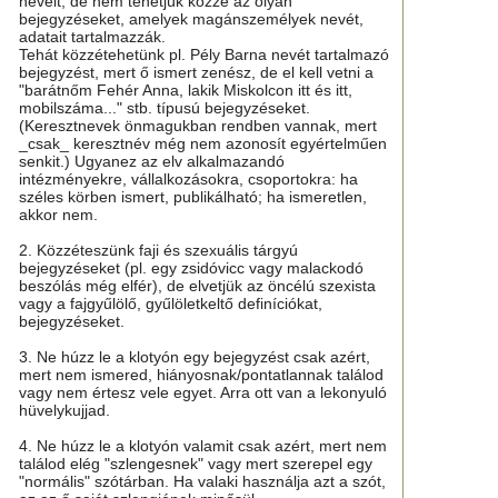
neveit, de nem tehetjük közzé az olyan
bejegyzéseket, amelyek magánszemélyek nevét,
adatait tartalmazzák.
Tehát közzétehetünk pl. Pély Barna nevét tartalmazó
bejegyzést, mert ő ismert zenész, de el kell vetni a
"barátnőm Fehér Anna, lakik Miskolcon itt és itt,
mobilszáma..." stb. típusú bejegyzéseket.
(Keresztnevek önmagukban rendben vannak, mert
_csak_ keresztnév még nem azonosít egyértelműen
senkit.) Ugyanez az elv alkalmazandó
intézményekre, vállalkozásokra, csoportokra: ha
széles körben ismert, publikálható; ha ismeretlen,
akkor nem.
2. Közzéteszünk faji és szexuális tárgyú
bejegyzéseket (pl. egy zsidóvicc vagy malackodó
beszólás még elfér), de elvetjük az öncélú szexista
vagy a fajgyűlölő, gyűlöletkeltő definíciókat,
bejegyzéseket.
3. Ne húzz le a klotyón egy bejegyzést csak azért,
mert nem ismered, hiányosnak/pontatlannak találod
vagy nem értesz vele egyet. Arra ott van a lekonyuló
hüvelykujjad.
4. Ne húzz le a klotyón valamit csak azért, mert nem
találod elég "szlengesnek" vagy mert szerepel egy
"normális" szótárban. Ha valaki használja azt a szót,