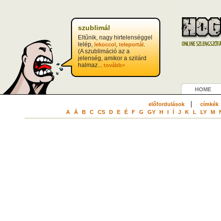
szublimál
Eltűnik, nagy hirtelenséggel
lelép,
,
.
lekoccol
teleportál
(A szublimáció az a
jelenség, amikor a szilárd
halmaz...
tovább>
HOME
|
előfordulások
címkék
A
Á
B
C
CS
D
E
É
F
G
GY
H
I
Í
J
K
L
LY
M