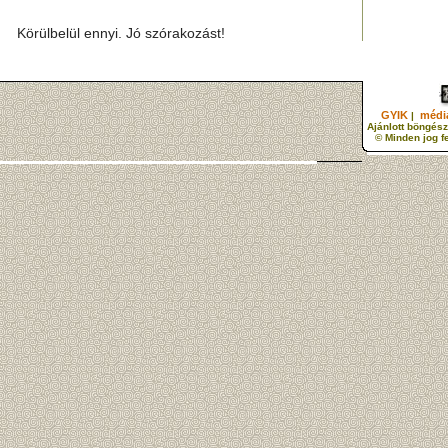
Körülbelül ennyi. Jó szórakozást!
GYIK
média
|
Ajánlott böngész
© Minden jog f