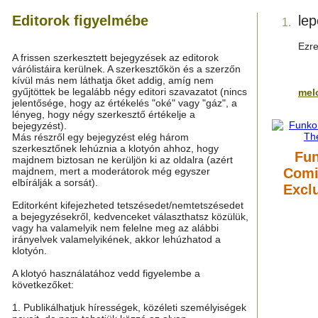
Editorok figyelmébe
le
1.
Ezre
A frissen szerkesztett bejegyzések az editorok
várólistáira kerülnek. A szerkesztőkön és a szerzőn
kívül más nem láthatja őket addig, amíg nem
gyűjtöttek be legalább négy editori szavazatot (nincs
mel
jelentősége, hogy az értékelés "oké" vagy "gáz", a
lényeg, hogy négy szerkesztő értékelje a
bejegyzést).
Más részről egy bejegyzést elég három
szerkesztőnek lehúznia a klotyón ahhoz, hogy
Fun
majdnem biztosan ne kerüljön ki az oldalra (azért
majdnem, mert a moderátorok még egyszer
Comi
elbírálják a sorsát).
Exclu
Editorként kifejezheted tetszésedet/nemtetszésedet
a bejegyzésekről, kedvenceket választhatsz közülük,
vagy ha valamelyik nem felelne meg az alábbi
irányelvek valamelyikének, akkor lehúzhatod a
klotyón.
A klotyó használatához vedd figyelembe a
következőket:
1. Publikálhatjuk hírességek, közéleti személyiségek