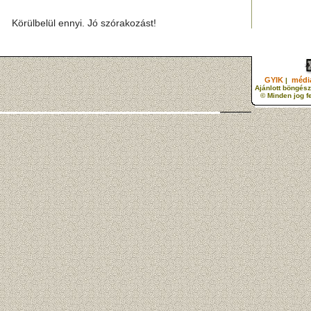
Körülbelül ennyi. Jó szórakozást!
GYIK
média
|
Ajánlott böngész
© Minden jog f