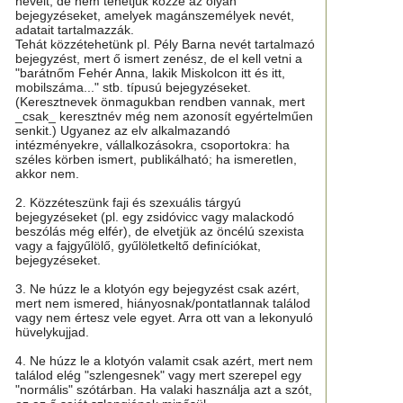
neveit, de nem tehetjük közzé az olyan
bejegyzéseket, amelyek magánszemélyek nevét,
adatait tartalmazzák.
Tehát közzétehetünk pl. Pély Barna nevét tartalmazó
bejegyzést, mert ő ismert zenész, de el kell vetni a
"barátnőm Fehér Anna, lakik Miskolcon itt és itt,
mobilszáma..." stb. típusú bejegyzéseket.
(Keresztnevek önmagukban rendben vannak, mert
_csak_ keresztnév még nem azonosít egyértelműen
senkit.) Ugyanez az elv alkalmazandó
intézményekre, vállalkozásokra, csoportokra: ha
széles körben ismert, publikálható; ha ismeretlen,
akkor nem.
2. Közzéteszünk faji és szexuális tárgyú
bejegyzéseket (pl. egy zsidóvicc vagy malackodó
beszólás még elfér), de elvetjük az öncélú szexista
vagy a fajgyűlölő, gyűlöletkeltő definíciókat,
bejegyzéseket.
3. Ne húzz le a klotyón egy bejegyzést csak azért,
mert nem ismered, hiányosnak/pontatlannak találod
vagy nem értesz vele egyet. Arra ott van a lekonyuló
hüvelykujjad.
4. Ne húzz le a klotyón valamit csak azért, mert nem
találod elég "szlengesnek" vagy mert szerepel egy
"normális" szótárban. Ha valaki használja azt a szót,