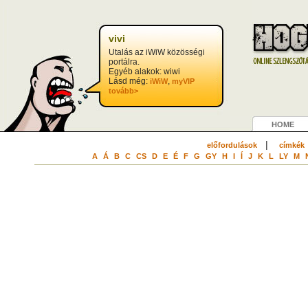
vivi
Utalás az iWiW közösségi
portálra.
Egyéb alakok: wiwi
Lásd még:
,
iWiW
myVIP
tovább>
HOME
|
előfordulások
címkék
A
Á
B
C
CS
D
E
É
F
G
GY
H
I
Í
J
K
L
LY
M