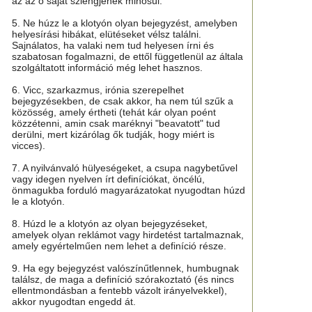
az az ő saját szlengjének minősül.
5. Ne húzz le a klotyón olyan bejegyzést, amelyben
helyesírási hibákat, elütéseket vélsz találni.
Sajnálatos, ha valaki nem tud helyesen írni és
szabatosan fogalmazni, de ettől függetlenül az általa
szolgáltatott információ még lehet hasznos.
6. Vicc, szarkazmus, irónia szerepelhet
bejegyzésekben, de csak akkor, ha nem túl szűk a
közösség, amely értheti (tehát kár olyan poént
közzétenni, amin csak maréknyi "beavatott" tud
derülni, mert kizárólag ők tudják, hogy miért is
vicces).
7. A nyilvánvaló hülyeségeket, a csupa nagybetűvel
vagy idegen nyelven írt definíciókat, öncélú,
önmagukba forduló magyarázatokat nyugodtan húzd
le a klotyón.
8. Húzd le a klotyón az olyan bejegyzéseket,
amelyek olyan reklámot vagy hirdetést tartalmaznak,
amely egyértelműen nem lehet a definíció része.
9. Ha egy bejegyzést valószínűtlennek, humbugnak
találsz, de maga a definíció szórakoztató (és nincs
ellentmondásban a fentebb vázolt irányelvekkel),
akkor nyugodtan engedd át.