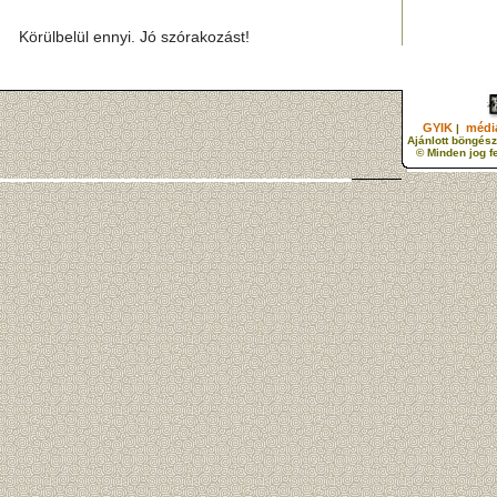
Körülbelül ennyi. Jó szórakozást!
GYIK
média
|
Ajánlott böngész
© Minden jog f