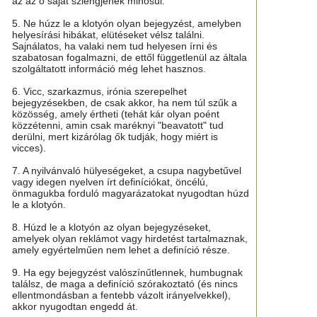
az az ő saját szlengjének minősül.
5. Ne húzz le a klotyón olyan bejegyzést, amelyben
helyesírási hibákat, elütéseket vélsz találni.
Sajnálatos, ha valaki nem tud helyesen írni és
szabatosan fogalmazni, de ettől függetlenül az általa
szolgáltatott információ még lehet hasznos.
6. Vicc, szarkazmus, irónia szerepelhet
bejegyzésekben, de csak akkor, ha nem túl szűk a
közösség, amely értheti (tehát kár olyan poént
közzétenni, amin csak maréknyi "beavatott" tud
derülni, mert kizárólag ők tudják, hogy miért is
vicces).
7. A nyilvánvaló hülyeségeket, a csupa nagybetűvel
vagy idegen nyelven írt definíciókat, öncélú,
önmagukba forduló magyarázatokat nyugodtan húzd
le a klotyón.
8. Húzd le a klotyón az olyan bejegyzéseket,
amelyek olyan reklámot vagy hirdetést tartalmaznak,
amely egyértelműen nem lehet a definíció része.
9. Ha egy bejegyzést valószínűtlennek, humbugnak
találsz, de maga a definíció szórakoztató (és nincs
ellentmondásban a fentebb vázolt irányelvekkel),
akkor nyugodtan engedd át.