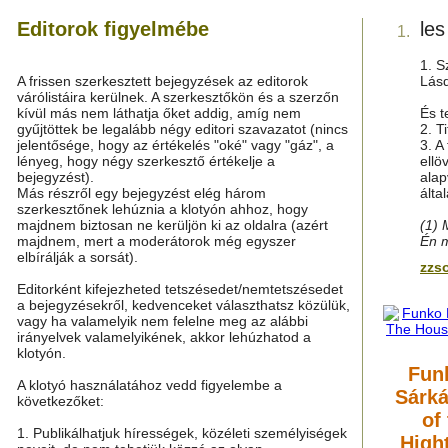
Editorok figyelmébe
les
1.
1. S
A frissen szerkesztett bejegyzések az editorok
Lás
várólistáira kerülnek. A szerkesztőkön és a szerzőn
kívül más nem láthatja őket addig, amíg nem
És t
gyűjtöttek be legalább négy editori szavazatot (nincs
2. T
jelentősége, hogy az értékelés "oké" vagy "gáz", a
3. A
lényeg, hogy négy szerkesztő értékelje a
ellö
bejegyzést).
alap
Más részről egy bejegyzést elég három
álta
szerkesztőnek lehúznia a klotyón ahhoz, hogy
majdnem biztosan ne kerüljön ki az oldalra (azért
(1) 
majdnem, mert a moderátorok még egyszer
Én m
elbírálják a sorsát).
zzso
Editorként kifejezheted tetszésedet/nemtetszésedet
a bejegyzésekről, kedvenceket választhatsz közülük,
vagy ha valamelyik nem felelne meg az alábbi
irányelvek valamelyikének, akkor lehúzhatod a
klotyón.
Funk
A klotyó használatához vedd figyelembe a
Sárk
következőket:
of
1. Publikálhatjuk hírességek, közéleti személyiségek
High