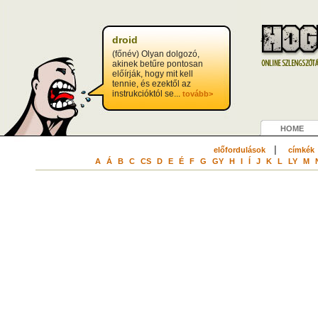
droid
(főnév) Olyan dolgozó,
akinek betűre pontosan
előírják, hogy mit kell
tennie, és ezektől az
instrukcióktól se...
tovább>
HOME
|
előfordulások
címkék
A
Á
B
C
CS
D
E
É
F
G
GY
H
I
Í
J
K
L
LY
M