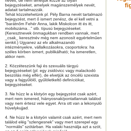
neveit, de nem tehetjük közzé az olyan
fi
bejegyzéseket, amelyek magánszemélyek nevét,
adatait tartalmazzák.
Tehát közzétehetünk pl. Pély Barna nevét tartalmazó
bejegyzést, mert ő ismert zenész, de el kell vetni a
"barátnőm Fehér Anna, lakik Miskolcon itt és itt,
mobilszáma..." stb. típusú bejegyzéseket.
(Keresztnevek önmagukban rendben vannak, mert
_csak_ keresztnév még nem azonosít egyértelműen
senkit.) Ugyanez az elv alkalmazandó
intézményekre, vállalkozásokra, csoportokra: ha
széles körben ismert, publikálható; ha ismeretlen,
akkor nem.
2. Közzéteszünk faji és szexuális tárgyú
bejegyzéseket (pl. egy zsidóvicc vagy malackodó
beszólás még elfér), de elvetjük az öncélú szexista
vagy a fajgyűlölő, gyűlöletkeltő definíciókat,
bejegyzéseket.
3. Ne húzz le a klotyón egy bejegyzést csak azért,
mert nem ismered, hiányosnak/pontatlannak találod
vagy nem értesz vele egyet. Arra ott van a lekonyuló
hüvelykujjad.
4. Ne húzz le a klotyón valamit csak azért, mert nem
találod elég "szlengesnek" vagy mert szerepel egy
"normális" szótárban. Ha valaki használja azt a szót,