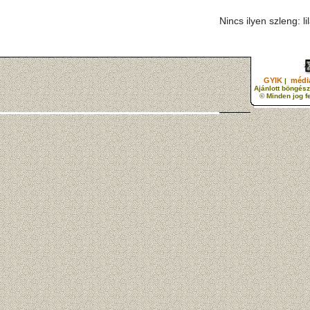
Nincs ilyen szleng: l
GYIK
média
|
Ajánlott böngész
© Minden jog f