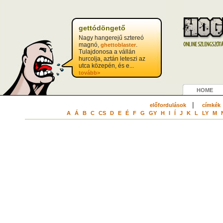
gettódöngető
Nagy hangerejű sztereó
magnó,
.
ghettoblaster
Tulajdonosa a vállán
hurcolja, aztán leteszi az
utca közepén, és e...
tovább>
HOME
|
előfordulások
címkék
A
Á
B
C
CS
D
E
É
F
G
GY
H
I
Í
J
K
L
LY
M