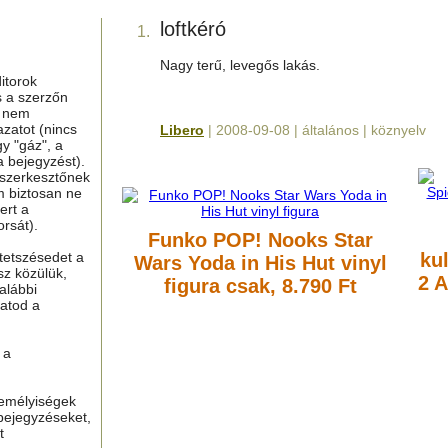
loftkéró
1.
Nagy terű, levegős lakás.
itorok
s a szerzőn
g nem
azatot (nincs
Libero
| 2008-09-08 | általános | köznyelv
y "gáz", a
a bejegyzést).
 szerkesztőnek
m biztosan ne
ert a
rsát).
Funko POP! Nooks Star
tetszésedet a
ku
Wars Yoda in His Hut vinyl
sz közülük,
2 
figura
csak, 8.790 Ft
alábbi
hatod a
 a
zemélyiségek
bejegyzéseket,
t