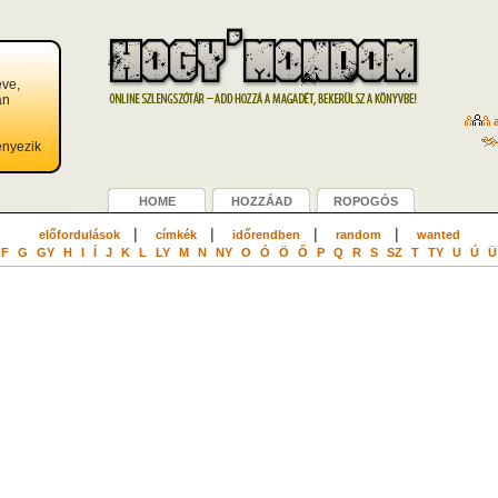
eve,
an
a
ényezik
HOME
HOZZÁAD
ROPOGÓS
|
|
|
|
előfordulások
címkék
időrendben
random
wanted
F
G
GY
H
I
Í
J
K
L
LY
M
N
NY
O
Ó
Ö
Ő
P
Q
R
S
SZ
T
TY
U
Ú
Ü