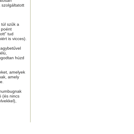
atosan
 szolgáltatott
túl szűk a
n poént
tt" tud
ért is vicces).
nagybetűvel
élú,
ugodtan húzd
eket, amelyek
nak, amely
e.
, humbugnak
ó (és nincs
lvekkel),