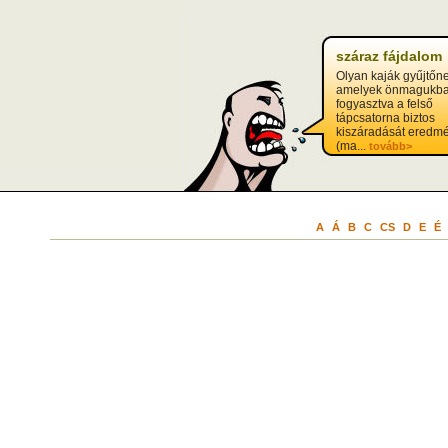
száraz fájdalom
Olyan kaják gyűjtőn
amelyek önmagukb
fogyasztva a felső
tápcsatorna biztos
kiszáradását eredm
(ma...
tovább>
A
Á
B
C
CS
D
E
É