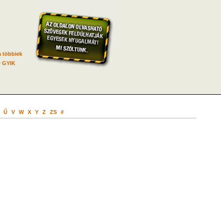
 többiek
GYIK
Ű
V
W
X
Y
Z
ZS
#