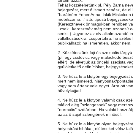
tartalmazzák.
Tehát közzétehetünk pl. Pély Barna nev
bejegyzést, mert ő ismert zenész, de el k
"barátnőm Fehér Anna, lakik Miskolcon itt
mobilszáma..." stb. típusú bejegyzéseke
(Keresztnevek önmagukban rendben va
_csak_ keresztnév még nem azonosít e
senkit.) Ugyanez az elv alkalmazandó i
vállalkozásokra, csoportokra: ha széles
publikálható; ha ismeretlen, akkor nem.
2. Közzéteszünk faji és szexuális tárgy
(pl. egy zsidóvicc vagy malackodó besz
elfér), de elvetjük az öncélú szexista vag
gyűlöletkeltő definíciókat, bejegyzéseket
3. Ne húzz le a klotyón egy bejegyzést c
mert nem ismered, hiányosnak/pontatla
vagy nem értesz vele egyet. Arra ott va
hüvelykujjad.
4. Ne húzz le a klotyón valamit csak az
találod elég "szlengesnek" vagy mert sz
"normális" szótárban. Ha valaki használj
az az ő saját szlengjének minősül.
5. Ne húzz le a klotyón olyan bejegyzés
helyesírási hibákat, elütéseket vélsz talá