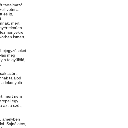
ét tartalmazó
ell vetni a
 és itt,
t.
nnak, mert
gyértelműen
ntézményekre,
 körben ismert,
ú bejegyzéseket
ólás még
y a fajgyűlölő,
.
sak azért,
nnak találod
n a lekonyuló
ért, mert nem
erepel egy
a azt a szót,
t, amelyben
lni. Sajnálatos,