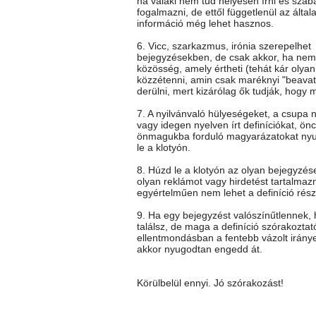
ha valaki nem tud helyesen írni és szab
fogalmazni, de ettől függetlenül az általa
információ még lehet hasznos.
6. Vicc, szarkazmus, irónia szerepelhet
bejegyzésekben, de csak akkor, ha nem 
közösség, amely értheti (tehát kár olya
közzétenni, amin csak maréknyi "beavato
derülni, mert kizárólag ők tudják, hogy mi
7. A nyilvánvaló hülyeségeket, a csupa 
vagy idegen nyelven írt definíciókat, önc
önmagukba forduló magyarázatokat ny
le a klotyón.
8. Húzd le a klotyón az olyan bejegyzés
olyan reklámot vagy hirdetést tartalmaz
egyértelműen nem lehet a definíció rész
9. Ha egy bejegyzést valószínűtlennek
találsz, de maga a definíció szórakoztat
ellentmondásban a fentebb vázolt iránye
akkor nyugodtan engedd át.
Körülbelül ennyi. Jó szórakozást!