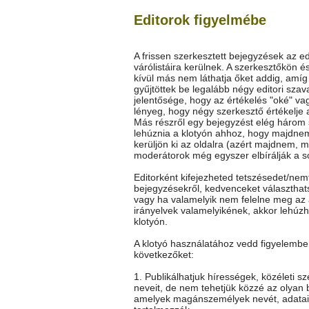
Editorok figyelmébe
A frissen szerkesztett bejegyzések az ed
várólistáira kerülnek. A szerkesztőkön é
kívül más nem láthatja őket addig, amí
gyűjtöttek be legalább négy editori szav
jelentősége, hogy az értékelés "oké" vag
lényeg, hogy négy szerkesztő értékelje 
Más részről egy bejegyzést elég három
lehúznia a klotyón ahhoz, hogy majdne
kerüljön ki az oldalra (azért majdnem, m
moderátorok még egyszer elbírálják a so
Editorként kifejezheted tetszésedet/nem
bejegyzésekről, kedvenceket választhat
vagy ha valamelyik nem felelne meg az 
irányelvek valamelyikének, akkor lehúz
klotyón.
A klotyó használatához vedd figyelembe
következőket:
1. Publikálhatjuk hírességek, közéleti s
neveit, de nem tehetjük közzé az olyan 
amelyek magánszemélyek nevét, adatai