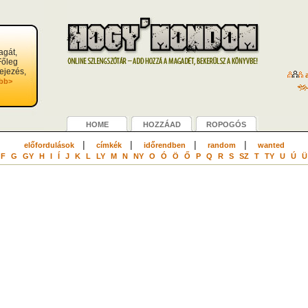
agát,
 Főleg
fejezés,
a
bb>
HOME
HOZZÁAD
ROPOGÓS
|
|
|
|
előfordulások
címkék
időrendben
random
wanted
F
G
GY
H
I
Í
J
K
L
LY
M
N
NY
O
Ó
Ö
Ő
P
Q
R
S
SZ
T
TY
U
Ú
Ü