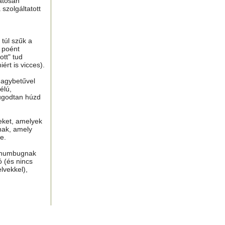
atosan
 szolgáltatott
túl szűk a
n poént
tt" tud
ért is vicces).
nagybetűvel
élú,
ugodtan húzd
eket, amelyek
nak, amely
e.
, humbugnak
ó (és nincs
lvekkel),