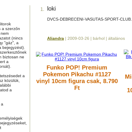
loki
1.
DVCS-DEBRECENI-VASUTAS-SPORT-CLUB.
itorok
s a szerzőn
g nem
azatot (nincs
Aliandra
| 2009-03-26 | bárhol | általános
y "gáz", a
a bejegyzést).
 szerkesztőnek
m biztosan ne
ert a
rsát).
Funko POP! Premium
Pokemon Pikachu #1127
tetszésedet a
Mi
vinyl 10cm figura
csak, 8.790
sz közülük,
alábbi
Ft
1
hatod a
 a
zemélyiségek
bejegyzéseket,
t