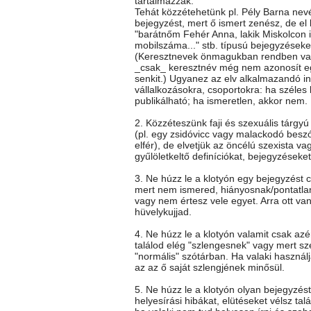
tartalmazzák.
Tehát közzétehetünk pl. Pély Barna nev
bejegyzést, mert ő ismert zenész, de el k
"barátnőm Fehér Anna, lakik Miskolcon itt
mobilszáma..." stb. típusú bejegyzéseke
(Keresztnevek önmagukban rendben va
_csak_ keresztnév még nem azonosít e
senkit.) Ugyanez az elv alkalmazandó i
vállalkozásokra, csoportokra: ha széles
publikálható; ha ismeretlen, akkor nem.
2. Közzéteszünk faji és szexuális tárgy
(pl. egy zsidóvicc vagy malackodó besz
elfér), de elvetjük az öncélú szexista vag
gyűlöletkeltő definíciókat, bejegyzéseket
3. Ne húzz le a klotyón egy bejegyzést c
mert nem ismered, hiányosnak/pontatla
vagy nem értesz vele egyet. Arra ott va
hüvelykujjad.
4. Ne húzz le a klotyón valamit csak az
találod elég "szlengesnek" vagy mert sz
"normális" szótárban. Ha valaki használj
az az ő saját szlengjének minősül.
5. Ne húzz le a klotyón olyan bejegyzés
helyesírási hibákat, elütéseket vélsz talá