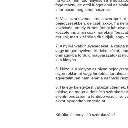
ha valaki nem tud helyesen írni és szab
fogalmazni, de ettől függetlenül az általa
információ még lehet hasznos.
6. Vicc, szarkazmus, irónia szerepelhet
bejegyzésekben, de csak akkor, ha nem 
közösség, amely értheti (tehát kár olya
közzétenni, amin csak maréknyi "beavato
derülni, mert kizárólag ők tudják, hogy mi
7. A nyilvánvaló hülyeségeket, a csupa 
vagy idegen nyelven írt definíciókat, önc
önmagukba forduló magyarázatokat ny
le a klotyón.
8. Húzd le a klotyón az olyan bejegyzés
olyan reklámot vagy hirdetést tartalmaz
egyértelműen nem lehet a definíció rész
9. Ha egy bejegyzést valószínűtlennek
találsz, de maga a definíció szórakoztat
ellentmondásban a fentebb vázolt iránye
akkor nyugodtan engedd át.
Körülbelül ennyi. Jó szórakozást!