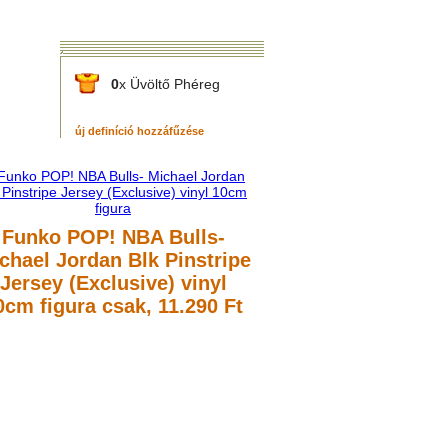
0
x Üvöltő Phéreg
új definíció hozzáfűzése
Funko POP! NBA Bulls-
chael Jordan Blk Pinstripe
Jersey (Exclusive) vinyl
0cm figura
csak, 11.290 Ft