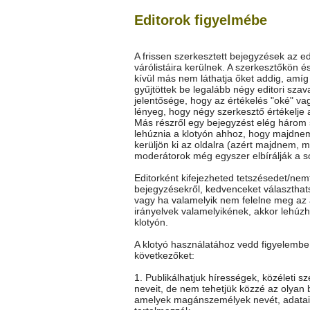
Editorok figyelmébe
A frissen szerkesztett bejegyzések az ed
várólistáira kerülnek. A szerkesztőkön é
kívül más nem láthatja őket addig, amí
gyűjtöttek be legalább négy editori szav
jelentősége, hogy az értékelés "oké" vag
lényeg, hogy négy szerkesztő értékelje 
Más részről egy bejegyzést elég három
lehúznia a klotyón ahhoz, hogy majdne
kerüljön ki az oldalra (azért majdnem, m
moderátorok még egyszer elbírálják a so
Editorként kifejezheted tetszésedet/nem
bejegyzésekről, kedvenceket választhat
vagy ha valamelyik nem felelne meg az 
irányelvek valamelyikének, akkor lehúz
klotyón.
A klotyó használatához vedd figyelembe
következőket:
1. Publikálhatjuk hírességek, közéleti s
neveit, de nem tehetjük közzé az olyan 
amelyek magánszemélyek nevét, adatai