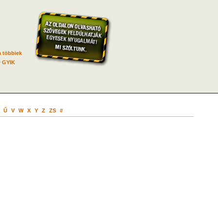
 többiek
GYIK
Ű
V
W
X
Y
Z
ZS
#