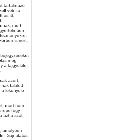
ét tartalmazó
ell vetni a
 és itt,
t.
nnak, mert
gyértelműen
ntézményekre,
 körben ismert,
ú bejegyzéseket
ólás még
y a fajgyűlölő,
.
sak azért,
nnak találod
n a lekonyuló
ért, mert nem
erepel egy
a azt a szót,
t, amelyben
lni. Sajnálatos,