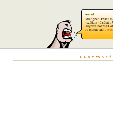
riszál
Szlengben: kelleti m
riszálja a hátsóját...
lányokra használt ki
de manapság...
tová
A
Á
B
C
CS
D
E
É