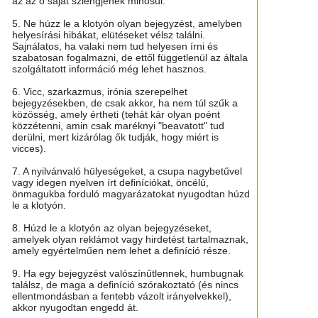
az az ő saját szlengjének minősül.
5. Ne húzz le a klotyón olyan bejegyzést, amelyben
helyesírási hibákat, elütéseket vélsz találni.
Sajnálatos, ha valaki nem tud helyesen írni és
szabatosan fogalmazni, de ettől függetlenül az általa
szolgáltatott információ még lehet hasznos.
6. Vicc, szarkazmus, irónia szerepelhet
bejegyzésekben, de csak akkor, ha nem túl szűk a
közösség, amely értheti (tehát kár olyan poént
közzétenni, amin csak maréknyi "beavatott" tud
derülni, mert kizárólag ők tudják, hogy miért is
vicces).
7. A nyilvánvaló hülyeségeket, a csupa nagybetűvel
vagy idegen nyelven írt definíciókat, öncélú,
önmagukba forduló magyarázatokat nyugodtan húzd
le a klotyón.
8. Húzd le a klotyón az olyan bejegyzéseket,
amelyek olyan reklámot vagy hirdetést tartalmaznak,
amely egyértelműen nem lehet a definíció része.
9. Ha egy bejegyzést valószínűtlennek, humbugnak
találsz, de maga a definíció szórakoztató (és nincs
ellentmondásban a fentebb vázolt irányelvekkel),
akkor nyugodtan engedd át.