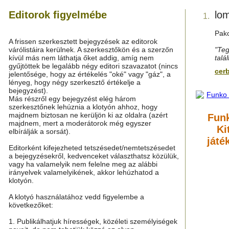
Editorok figyelmébe
lo
1.
Pako
A frissen szerkesztett bejegyzések az editorok
várólistáira kerülnek. A szerkesztőkön és a szerzőn
"Teg
kívül más nem láthatja őket addig, amíg nem
talá
gyűjtöttek be legalább négy editori szavazatot (nincs
cer
jelentősége, hogy az értékelés "oké" vagy "gáz", a
lényeg, hogy négy szerkesztő értékelje a
bejegyzést).
Más részről egy bejegyzést elég három
szerkesztőnek lehúznia a klotyón ahhoz, hogy
majdnem biztosan ne kerüljön ki az oldalra (azért
Funk
majdnem, mert a moderátorok még egyszer
Ki
elbírálják a sorsát).
játé
Editorként kifejezheted tetszésedet/nemtetszésedet
a bejegyzésekről, kedvenceket választhatsz közülük,
vagy ha valamelyik nem felelne meg az alábbi
irányelvek valamelyikének, akkor lehúzhatod a
klotyón.
A klotyó használatához vedd figyelembe a
következőket:
1. Publikálhatjuk hírességek, közéleti személyiségek