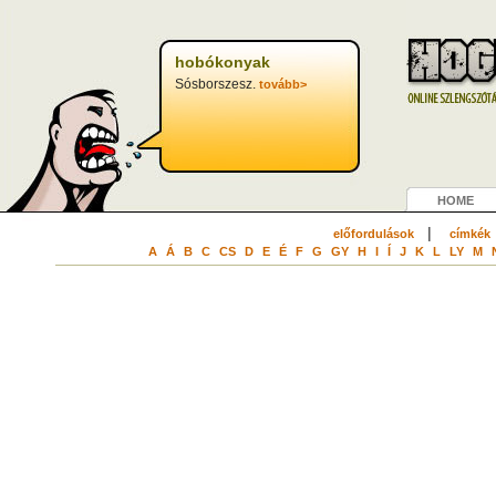
hobókonyak
Sósborszesz.
tovább>
HOME
|
előfordulások
címkék
A
Á
B
C
CS
D
E
É
F
G
GY
H
I
Í
J
K
L
LY
M