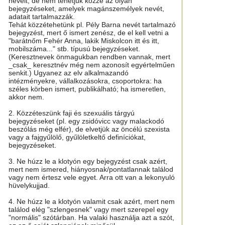
neveit, de nem tehetjük közzé az olyan
bejegyzéseket, amelyek magánszemélyek nevét,
adatait tartalmazzák.
Tehát közzétehetünk pl. Pély Barna nevét tartalmazó
bejegyzést, mert ő ismert zenész, de el kell vetni a
"barátnőm Fehér Anna, lakik Miskolcon itt és itt,
mobilszáma..." stb. típusú bejegyzéseket.
(Keresztnevek önmagukban rendben vannak, mert
_csak_ keresztnév még nem azonosít egyértelműen
senkit.) Ugyanez az elv alkalmazandó
intézményekre, vállalkozásokra, csoportokra: ha
széles körben ismert, publikálható; ha ismeretlen,
akkor nem.
2. Közzéteszünk faji és szexuális tárgyú
bejegyzéseket (pl. egy zsidóvicc vagy malackodó
beszólás még elfér), de elvetjük az öncélú szexista
vagy a fajgyűlölő, gyűlöletkeltő definíciókat,
bejegyzéseket.
3. Ne húzz le a klotyón egy bejegyzést csak azért,
mert nem ismered, hiányosnak/pontatlannak találod
vagy nem értesz vele egyet. Arra ott van a lekonyuló
hüvelykujjad.
4. Ne húzz le a klotyón valamit csak azért, mert nem
találod elég "szlengesnek" vagy mert szerepel egy
"normális" szótárban. Ha valaki használja azt a szót,