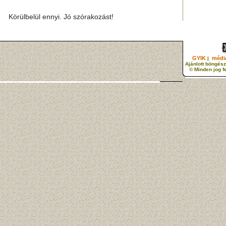
Körülbelül ennyi. Jó szórakozást!
GYIK
média
|
Ajánlott böngész
© Minden jog f