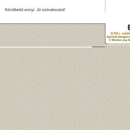
Körülbelül ennyi. Jó szórakozást!
GYIK
média
|
Ajánlott böngész
© Minden jog f