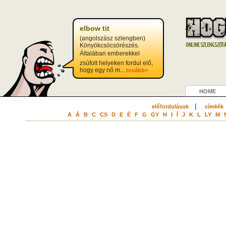
elbow tit
(angolszász szlengben)
Könyökcsöcsörészés.
Általában emberekkel
zsúfolt helyeken fordul elő,
hogy egy nő m...
tovább>
HOME
|
előfordulások
címkék
A
Á
B
C
CS
D
E
É
F
G
GY
H
I
Í
J
K
L
LY
M