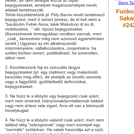
neveit, de nem tehetjük közzé az olyan
bejegyzéseket, amelyek magánszemélyek nevét,
adatait tartalmazzák.
Funko
Tehát közzétehetünk pl. Pély Barna nevét tartalmazó
Saka
bejegyzést, mert ő ismert zenész, de el kell vetni a
"barátnőm Fehér Anna, lakik Miskolcon itt és itt,
#24
mobilszáma..." stb. típusú bejegyzéseket.
(Keresztnevek önmagukban rendben vannak, mert
_csak_ keresztnév még nem azonosít egyértelműen
senkit.) Ugyanez az elv alkalmazandó
intézményekre, vállalkozásokra, csoportokra: ha
széles körben ismert, publikálható; ha ismeretlen,
akkor nem.
2. Közzéteszünk faji és szexuális tárgyú
bejegyzéseket (pl. egy zsidóvicc vagy malackodó
beszólás még elfér), de elvetjük az öncélú szexista
vagy a fajgyűlölő, gyűlöletkeltő definíciókat,
bejegyzéseket.
3. Ne húzz le a klotyón egy bejegyzést csak azért,
mert nem ismered, hiányosnak/pontatlannak találod
vagy nem értesz vele egyet. Arra ott van a lekonyuló
hüvelykujjad.
4. Ne húzz le a klotyón valamit csak azért, mert nem
találod elég "szlengesnek" vagy mert szerepel egy
"normális" szótárban. Ha valaki használja azt a szót,