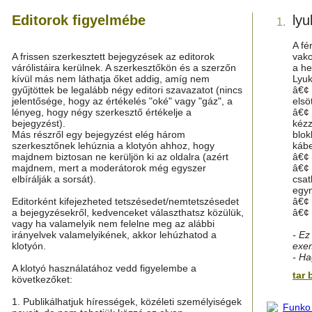
Editorok figyelmébe
lyu
1.
A fé
A frissen szerkesztett bejegyzések az editorok
vako
várólistáira kerülnek. A szerkesztőkön és a szerzőn
a he
kívül más nem láthatja őket addig, amíg nem
Lyuk
gyűjtöttek be legalább négy editori szavazatot (nincs
â€¢ 
jelentősége, hogy az értékelés "oké" vagy "gáz", a
elsö
lényeg, hogy négy szerkesztő értékelje a
â€¢ 
bejegyzést).
kézz
Más részről egy bejegyzést elég három
blok
szerkesztőnek lehúznia a klotyón ahhoz, hogy
kábe
majdnem biztosan ne kerüljön ki az oldalra (azért
â€¢ 
majdnem, mert a moderátorok még egyszer
â€¢ 
elbírálják a sorsát).
csat
egym
Editorként kifejezheted tetszésedet/nemtetszésedet
â€¢ 
a bejegyzésekről, kedvenceket választhatsz közülük,
â€¢ 
vagy ha valamelyik nem felelne meg az alábbi
irányelvek valamelyikének, akkor lehúzhatod a
- Ez
klotyón.
exem
- Ha
A klotyó használatához vedd figyelembe a
tar 
következőket:
1. Publikálhatjuk hírességek, közéleti személyiségek