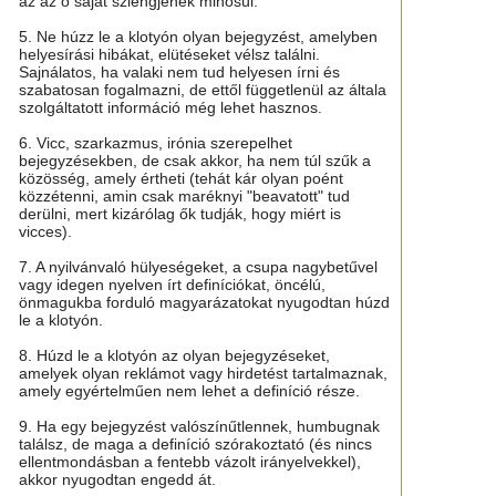
az az ő saját szlengjének minősül.
5. Ne húzz le a klotyón olyan bejegyzést, amelyben
helyesírási hibákat, elütéseket vélsz találni.
Sajnálatos, ha valaki nem tud helyesen írni és
szabatosan fogalmazni, de ettől függetlenül az általa
szolgáltatott információ még lehet hasznos.
6. Vicc, szarkazmus, irónia szerepelhet
bejegyzésekben, de csak akkor, ha nem túl szűk a
közösség, amely értheti (tehát kár olyan poént
közzétenni, amin csak maréknyi "beavatott" tud
derülni, mert kizárólag ők tudják, hogy miért is
vicces).
7. A nyilvánvaló hülyeségeket, a csupa nagybetűvel
vagy idegen nyelven írt definíciókat, öncélú,
önmagukba forduló magyarázatokat nyugodtan húzd
le a klotyón.
8. Húzd le a klotyón az olyan bejegyzéseket,
amelyek olyan reklámot vagy hirdetést tartalmaznak,
amely egyértelműen nem lehet a definíció része.
9. Ha egy bejegyzést valószínűtlennek, humbugnak
találsz, de maga a definíció szórakoztató (és nincs
ellentmondásban a fentebb vázolt irányelvekkel),
akkor nyugodtan engedd át.