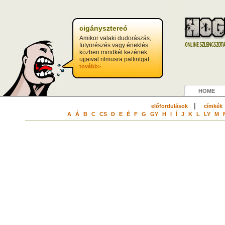
cigánysztereó
Amikor valaki dudorászás,
fütyörészés vagy éneklés
közben mindkét kezének
ujjaival ritmusra pattintgat.
tovább>
HOME
|
előfordulások
címkék
A
Á
B
C
CS
D
E
É
F
G
GY
H
I
Í
J
K
L
LY
M