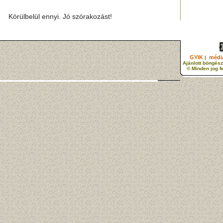
Körülbelül ennyi. Jó szórakozást!
GYIK
média
|
Ajánlott böngész
© Minden jog f