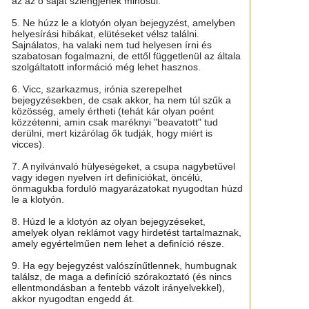
az az ő saját szlengjének minősül.
5. Ne húzz le a klotyón olyan bejegyzést, amelyben
helyesírási hibákat, elütéseket vélsz találni.
Sajnálatos, ha valaki nem tud helyesen írni és
szabatosan fogalmazni, de ettől függetlenül az általa
szolgáltatott információ még lehet hasznos.
6. Vicc, szarkazmus, irónia szerepelhet
bejegyzésekben, de csak akkor, ha nem túl szűk a
közösség, amely értheti (tehát kár olyan poént
közzétenni, amin csak maréknyi "beavatott" tud
derülni, mert kizárólag ők tudják, hogy miért is
vicces).
7. A nyilvánvaló hülyeségeket, a csupa nagybetűvel
vagy idegen nyelven írt definíciókat, öncélú,
önmagukba forduló magyarázatokat nyugodtan húzd
le a klotyón.
8. Húzd le a klotyón az olyan bejegyzéseket,
amelyek olyan reklámot vagy hirdetést tartalmaznak,
amely egyértelműen nem lehet a definíció része.
9. Ha egy bejegyzést valószínűtlennek, humbugnak
találsz, de maga a definíció szórakoztató (és nincs
ellentmondásban a fentebb vázolt irányelvekkel),
akkor nyugodtan engedd át.