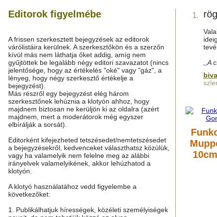
Editorok figyelmébe
rög
1.
Vala
A frissen szerkesztett bejegyzések az editorok
idei
várólistáira kerülnek. A szerkesztőkön és a szerzőn
tevé
kívül más nem láthatja őket addig, amíg nem
gyűjtöttek be legalább négy editori szavazatot (nincs
,,A 
jelentősége, hogy az értékelés "oké" vagy "gáz", a
biv
lényeg, hogy négy szerkesztő értékelje a
szle
bejegyzést).
Más részről egy bejegyzést elég három
szerkesztőnek lehúznia a klotyón ahhoz, hogy
majdnem biztosan ne kerüljön ki az oldalra (azért
majdnem, mert a moderátorok még egyszer
elbírálják a sorsát).
Funko
Editorként kifejezheted tetszésedet/nemtetszésedet
Muppe
a bejegyzésekről, kedvenceket választhatsz közülük,
10cm
vagy ha valamelyik nem felelne meg az alábbi
irányelvek valamelyikének, akkor lehúzhatod a
klotyón.
A klotyó használatához vedd figyelembe a
következőket:
1. Publikálhatjuk hírességek, közéleti személyiségek