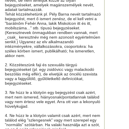
neveit, de nem tehetjük közzé az olyan
bejegyzéseket, amelyek magánszemélyek nevét,
adatait tartalmazzák.
Tehát közzétehetünk pl. Pély Barna nevét tartalmazó
bejegyzést, mert ő ismert zenész, de el kell vetni a
"barátnőm Fehér Anna, lakik Miskolcon itt és itt,
mobilszáma..." stb. típusú bejegyzéseket.
(Keresztnevek önmagukban rendben vannak, mert
_csak_ keresztnév még nem azonosít egyértelműen
senkit.) Ugyanez az elv alkalmazandó
intézményekre, vállalkozásokra, csoportokra: ha
széles körben ismert, publikálható; ha ismeretlen,
akkor nem.
2. Közzéteszünk faji és szexuális tárgyú
bejegyzéseket (pl. egy zsidóvicc vagy malackodó
beszólás még elfér), de elvetjük az öncélú szexista
vagy a fajgyűlölő, gyűlöletkeltő definíciókat,
bejegyzéseket.
3. Ne húzz le a klotyón egy bejegyzést csak azért,
mert nem ismered, hiányosnak/pontatlannak találod
vagy nem értesz vele egyet. Arra ott van a lekonyuló
hüvelykujjad.
4. Ne húzz le a klotyón valamit csak azért, mert nem
találod elég "szlengesnek" vagy mert szerepel egy
"normális" szótárban. Ha valaki használja azt a szót,