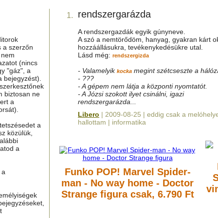
rendszergarázda
1.
A rendszergazdák egyik gúnyneve.
itorok
A szó a nemtörődöm, hanyag, gyakran kárt o
s a szerzőn
hozzáállásukra, tevékenykedésükre utal.
g nem
Lásd még:
rendszergizda
azatot (nincs
y "gáz", a
- Valamelyik
megint szétcseszte a hálóza
kocka
a bejegyzést).
- ???
 szerkesztőnek
- A gépem nem látja a központi nyomtatót.
m biztosan ne
- A Józsi szokott ilyet csinálni, igazi
ert a
rendszergarázda...
rsát).
Libero
| 2009-08-25 | eddig csak a melóhel
hallottam | informatika
tetszésedet a
sz közülük,
alábbi
hatod a
Funko POP! Marvel Spider-
 a
S
man - No way home - Doctor
vi
Strange figura
csak, 6.790 Ft
zemélyiségek
bejegyzéseket,
t