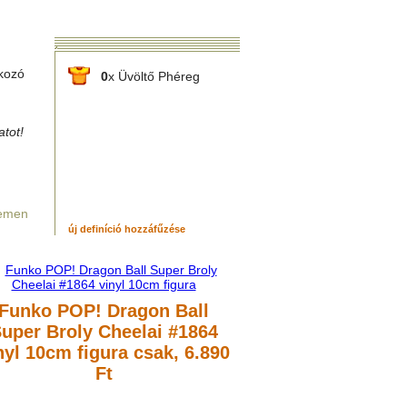
kozó
0
x Üvöltő Phéreg
tot!
yemen
új definíció hozzáfűzése
Funko POP! Dragon Ball
uper Broly Cheelai #1864
nyl 10cm figura
csak, 6.890
Ft