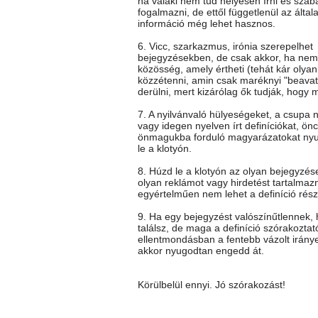
ha valaki nem tud helyesen írni és szab
fogalmazni, de ettől függetlenül az általa
információ még lehet hasznos.
6. Vicc, szarkazmus, irónia szerepelhet
bejegyzésekben, de csak akkor, ha nem 
közösség, amely értheti (tehát kár olya
közzétenni, amin csak maréknyi "beavato
derülni, mert kizárólag ők tudják, hogy mi
7. A nyilvánvaló hülyeségeket, a csupa 
vagy idegen nyelven írt definíciókat, önc
önmagukba forduló magyarázatokat ny
le a klotyón.
8. Húzd le a klotyón az olyan bejegyzés
olyan reklámot vagy hirdetést tartalmaz
egyértelműen nem lehet a definíció rész
9. Ha egy bejegyzést valószínűtlennek
találsz, de maga a definíció szórakoztat
ellentmondásban a fentebb vázolt iránye
akkor nyugodtan engedd át.
Körülbelül ennyi. Jó szórakozást!