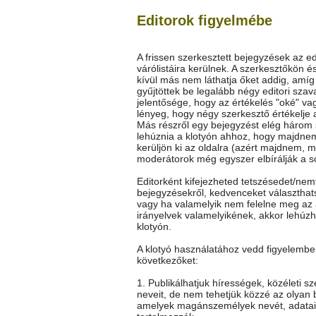
Editorok figyelmébe
A frissen szerkesztett bejegyzések az ed
várólistáira kerülnek. A szerkesztőkön é
kívül más nem láthatja őket addig, amí
gyűjtöttek be legalább négy editori szav
jelentősége, hogy az értékelés "oké" vag
lényeg, hogy négy szerkesztő értékelje 
Más részről egy bejegyzést elég három
lehúznia a klotyón ahhoz, hogy majdne
kerüljön ki az oldalra (azért majdnem, m
moderátorok még egyszer elbírálják a so
Editorként kifejezheted tetszésedet/nem
bejegyzésekről, kedvenceket választhat
vagy ha valamelyik nem felelne meg az 
irányelvek valamelyikének, akkor lehúz
klotyón.
A klotyó használatához vedd figyelembe
következőket:
1. Publikálhatjuk hírességek, közéleti s
neveit, de nem tehetjük közzé az olyan 
amelyek magánszemélyek nevét, adatai