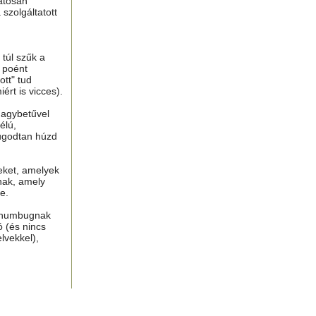
atosan
 szolgáltatott
túl szűk a
n poént
tt" tud
ért is vicces).
nagybetűvel
élú,
ugodtan húzd
eket, amelyek
nak, amely
e.
, humbugnak
ó (és nincs
lvekkel),