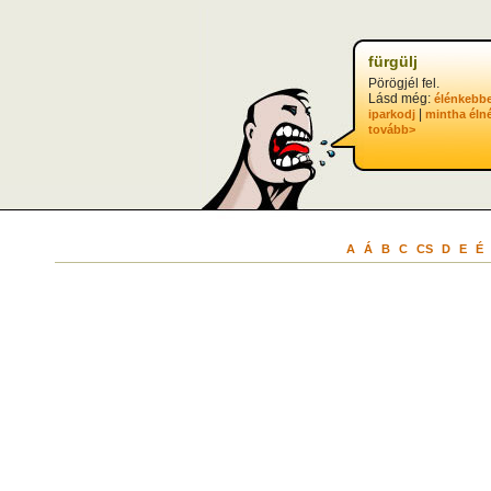
fürgülj
Pörögjél fel.
Lásd még:
élénkebb
|
iparkodj
mintha élné
tovább>
A
Á
B
C
CS
D
E
É