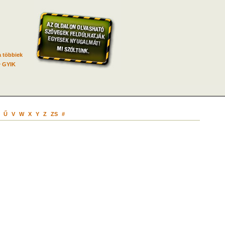
 többiek
GYIK
Ű
V
W
X
Y
Z
ZS
#