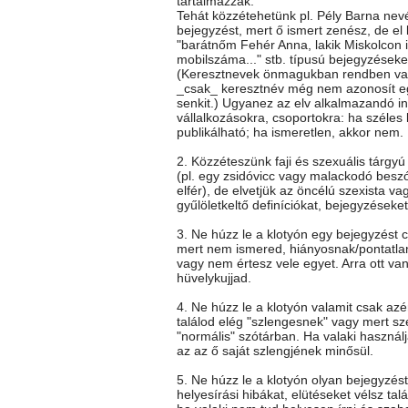
tartalmazzák.
Tehát közzétehetünk pl. Pély Barna nev
bejegyzést, mert ő ismert zenész, de el k
"barátnőm Fehér Anna, lakik Miskolcon itt
mobilszáma..." stb. típusú bejegyzéseke
(Keresztnevek önmagukban rendben va
_csak_ keresztnév még nem azonosít e
senkit.) Ugyanez az elv alkalmazandó i
vállalkozásokra, csoportokra: ha széles
publikálható; ha ismeretlen, akkor nem.
2. Közzéteszünk faji és szexuális tárgy
(pl. egy zsidóvicc vagy malackodó besz
elfér), de elvetjük az öncélú szexista vag
gyűlöletkeltő definíciókat, bejegyzéseket
3. Ne húzz le a klotyón egy bejegyzést c
mert nem ismered, hiányosnak/pontatla
vagy nem értesz vele egyet. Arra ott va
hüvelykujjad.
4. Ne húzz le a klotyón valamit csak az
találod elég "szlengesnek" vagy mert sz
"normális" szótárban. Ha valaki használj
az az ő saját szlengjének minősül.
5. Ne húzz le a klotyón olyan bejegyzés
helyesírási hibákat, elütéseket vélsz talá