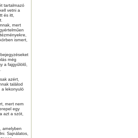
ét tartalmazó
ell vetni a
 és itt,
t.
nnak, mert
gyértelműen
ntézményekre,
 körben ismert,
ú bejegyzéseket
ólás még
y a fajgyűlölő,
.
sak azért,
nnak találod
n a lekonyuló
ért, mert nem
erepel egy
a azt a szót,
t, amelyben
lni. Sajnálatos,