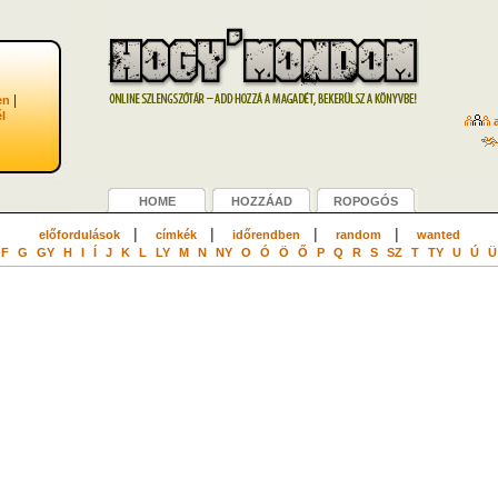
|
en
l
a
HOME
HOZZÁAD
ROPOGÓS
|
|
|
|
előfordulások
címkék
időrendben
random
wanted
F
G
GY
H
I
Í
J
K
L
LY
M
N
NY
O
Ó
Ö
Ő
P
Q
R
S
SZ
T
TY
U
Ú
Ü