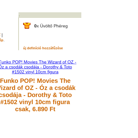
0
x Üvöltő Phéreg
|
í
.
ép
új definíció hozzáfűzése
Funko POP! Movies The
izard of OZ - Óz a csodák
csodája - Dorothy & Toto
#1502 vinyl 10cm figura
csak, 6.890 Ft