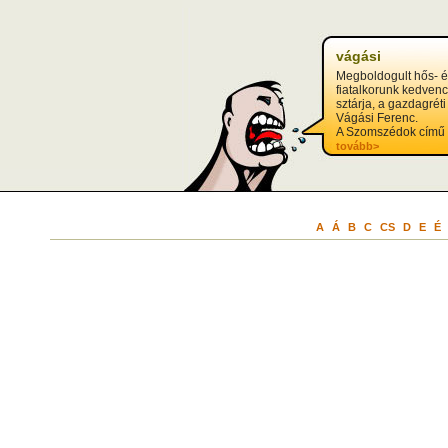
vágási
Megboldogult hős- 
fiatalkorunk kedvenc
sztárja, a gazdagrét
Vágási Ferenc.
A Szomszédok című t
tovább>
A
Á
B
C
CS
D
E
É