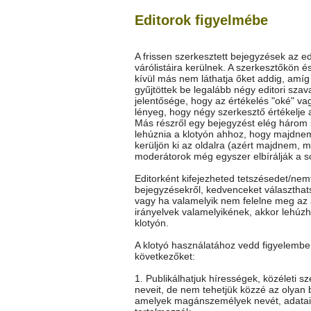
Editorok figyelmébe
A frissen szerkesztett bejegyzések az ed
várólistáira kerülnek. A szerkesztőkön é
kívül más nem láthatja őket addig, amí
gyűjtöttek be legalább négy editori szav
jelentősége, hogy az értékelés "oké" vag
lényeg, hogy négy szerkesztő értékelje 
Más részről egy bejegyzést elég három
lehúznia a klotyón ahhoz, hogy majdne
kerüljön ki az oldalra (azért majdnem, m
moderátorok még egyszer elbírálják a so
Editorként kifejezheted tetszésedet/nem
bejegyzésekről, kedvenceket választhat
vagy ha valamelyik nem felelne meg az 
irányelvek valamelyikének, akkor lehúz
klotyón.
A klotyó használatához vedd figyelembe
következőket:
1. Publikálhatjuk hírességek, közéleti s
neveit, de nem tehetjük közzé az olyan 
amelyek magánszemélyek nevét, adatai