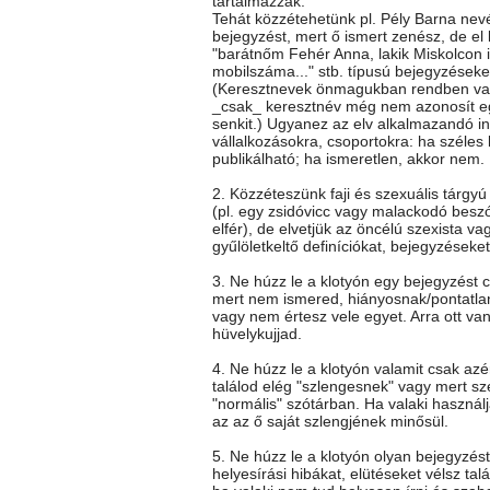
tartalmazzák.
Tehát közzétehetünk pl. Pély Barna nev
bejegyzést, mert ő ismert zenész, de el k
"barátnőm Fehér Anna, lakik Miskolcon itt
mobilszáma..." stb. típusú bejegyzéseke
(Keresztnevek önmagukban rendben va
_csak_ keresztnév még nem azonosít e
senkit.) Ugyanez az elv alkalmazandó i
vállalkozásokra, csoportokra: ha széles
publikálható; ha ismeretlen, akkor nem.
2. Közzéteszünk faji és szexuális tárgy
(pl. egy zsidóvicc vagy malackodó besz
elfér), de elvetjük az öncélú szexista vag
gyűlöletkeltő definíciókat, bejegyzéseket
3. Ne húzz le a klotyón egy bejegyzést c
mert nem ismered, hiányosnak/pontatla
vagy nem értesz vele egyet. Arra ott va
hüvelykujjad.
4. Ne húzz le a klotyón valamit csak az
találod elég "szlengesnek" vagy mert sz
"normális" szótárban. Ha valaki használj
az az ő saját szlengjének minősül.
5. Ne húzz le a klotyón olyan bejegyzés
helyesírási hibákat, elütéseket vélsz talá