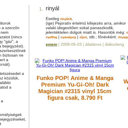
rinyál
1.
Esetleg
.
rinyázik
itorok
(ige) Pejoratív értelmű kifejezés arra, amikor
s a szerzőn
valaki idegesítően sokat panaszkodik,
g nem
jelentéktelen dolgok miatt is. Hasonlók még:
r
azatot (nincs
|
|
, stb.; főnévként:
nyeffeg
nyavalyog
sípol
rinyag
y "gáz", a
emem
| 2008-06-03 | általános | diákszleng
a bejegyzést).
 szerkesztőnek
m biztosan ne
ert a
rsát).
tetszésedet a
Funko POP! Anime & Manga
sz közülük,
W
alábbi
Premium Yu-Gi-Oh! Dark
hatod a
Magician #2315 vinyl 15cm
figura
csak, 8.790 Ft
 a
zemélyiségek
bejegyzéseket,
t