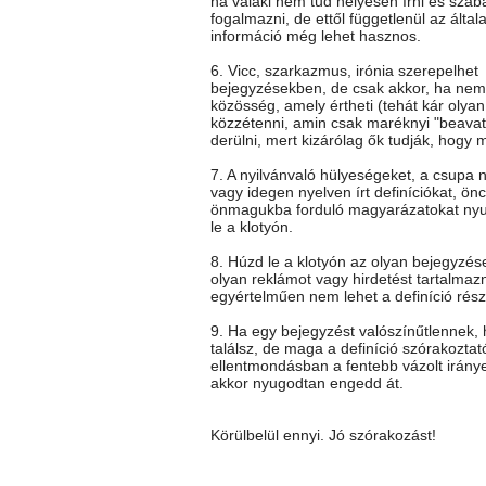
ha valaki nem tud helyesen írni és szab
fogalmazni, de ettől függetlenül az általa
információ még lehet hasznos.
6. Vicc, szarkazmus, irónia szerepelhet
bejegyzésekben, de csak akkor, ha nem 
közösség, amely értheti (tehát kár olya
közzétenni, amin csak maréknyi "beavato
derülni, mert kizárólag ők tudják, hogy mi
7. A nyilvánvaló hülyeségeket, a csupa 
vagy idegen nyelven írt definíciókat, önc
önmagukba forduló magyarázatokat ny
le a klotyón.
8. Húzd le a klotyón az olyan bejegyzés
olyan reklámot vagy hirdetést tartalmaz
egyértelműen nem lehet a definíció rész
9. Ha egy bejegyzést valószínűtlennek
találsz, de maga a definíció szórakoztat
ellentmondásban a fentebb vázolt iránye
akkor nyugodtan engedd át.
Körülbelül ennyi. Jó szórakozást!