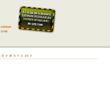
 többiek
GYIK
Ű
V
W
X
Y
Z
ZS
#