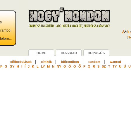
és
i rambó,
a
elere...
HOME
HOZZÁAD
ROPOGÓS
|
|
|
|
előfordulások
címkék
időrendben
random
wanted
F
G
GY
H
I
Í
J
K
L
LY
M
N
NY
O
Ó
Ö
Ő
P
Q
R
S
SZ
T
TY
U
Ú
Ü