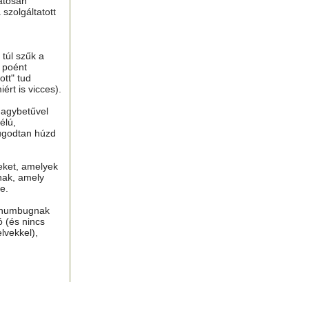
atosan
 szolgáltatott
túl szűk a
n poént
tt" tud
ért is vicces).
nagybetűvel
élú,
ugodtan húzd
eket, amelyek
nak, amely
e.
, humbugnak
ó (és nincs
lvekkel),