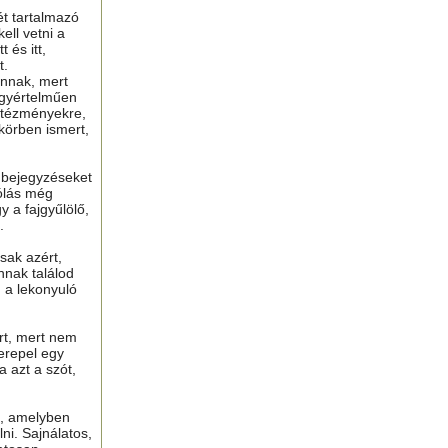
ét tartalmazó
ell vetni a
 és itt,
t.
nnak, mert
gyértelműen
ntézményekre,
 körben ismert,
ú bejegyzéseket
ólás még
y a fajgyűlölő,
.
sak azért,
nnak találod
n a lekonyuló
ért, mert nem
erepel egy
a azt a szót,
t, amelyben
lni. Sajnálatos,