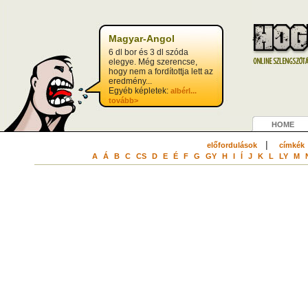
Magyar-Angol
6 dl bor és 3 dl szóda
elegye. Még szerencse,
hogy nem a fordítottja lett az
eredmény...
Egyéb képletek:
albérl...
tovább>
HOME
|
előfordulások
címkék
A
Á
B
C
CS
D
E
É
F
G
GY
H
I
Í
J
K
L
LY
M