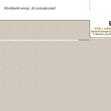
Körülbelül ennyi. Jó szórakozást!
GYIK
média
|
Ajánlott böngész
© Minden jog f