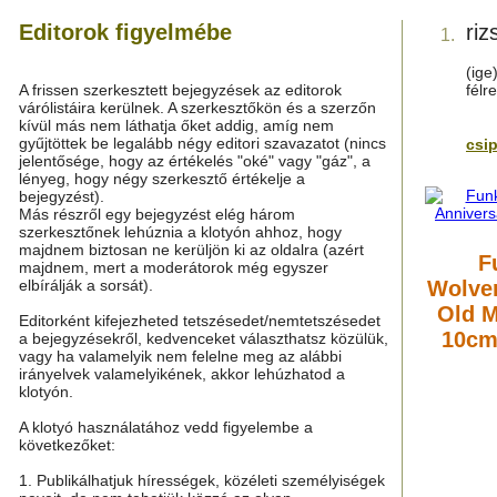
Editorok figyelmébe
riz
1.
(ige
A frissen szerkesztett bejegyzések az editorok
félr
várólistáira kerülnek. A szerkesztőkön és a szerzőn
kívül más nem láthatja őket addig, amíg nem
gyűjtöttek be legalább négy editori szavazatot (nincs
csi
jelentősége, hogy az értékelés "oké" vagy "gáz", a
lényeg, hogy négy szerkesztő értékelje a
bejegyzést).
Más részről egy bejegyzést elég három
szerkesztőnek lehúznia a klotyón ahhoz, hogy
majdnem biztosan ne kerüljön ki az oldalra (azért
F
majdnem, mert a moderátorok még egyszer
elbírálják a sorsát).
Wolver
Old M
Editorként kifejezheted tetszésedet/nemtetszésedet
10cm
a bejegyzésekről, kedvenceket választhatsz közülük,
vagy ha valamelyik nem felelne meg az alábbi
irányelvek valamelyikének, akkor lehúzhatod a
klotyón.
A klotyó használatához vedd figyelembe a
következőket:
1. Publikálhatjuk hírességek, közéleti személyiségek