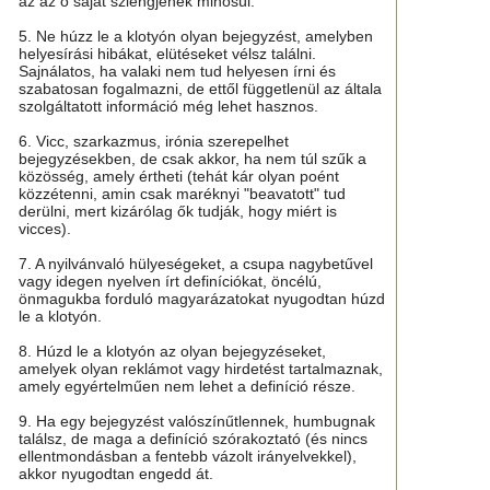
az az ő saját szlengjének minősül.
5. Ne húzz le a klotyón olyan bejegyzést, amelyben
helyesírási hibákat, elütéseket vélsz találni.
Sajnálatos, ha valaki nem tud helyesen írni és
szabatosan fogalmazni, de ettől függetlenül az általa
szolgáltatott információ még lehet hasznos.
6. Vicc, szarkazmus, irónia szerepelhet
bejegyzésekben, de csak akkor, ha nem túl szűk a
közösség, amely értheti (tehát kár olyan poént
közzétenni, amin csak maréknyi "beavatott" tud
derülni, mert kizárólag ők tudják, hogy miért is
vicces).
7. A nyilvánvaló hülyeségeket, a csupa nagybetűvel
vagy idegen nyelven írt definíciókat, öncélú,
önmagukba forduló magyarázatokat nyugodtan húzd
le a klotyón.
8. Húzd le a klotyón az olyan bejegyzéseket,
amelyek olyan reklámot vagy hirdetést tartalmaznak,
amely egyértelműen nem lehet a definíció része.
9. Ha egy bejegyzést valószínűtlennek, humbugnak
találsz, de maga a definíció szórakoztató (és nincs
ellentmondásban a fentebb vázolt irányelvekkel),
akkor nyugodtan engedd át.