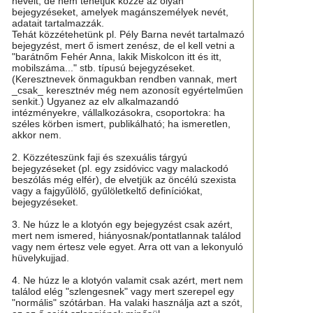
neveit, de nem tehetjük közzé az olyan
bejegyzéseket, amelyek magánszemélyek nevét,
adatait tartalmazzák.
Tehát közzétehetünk pl. Pély Barna nevét tartalmazó
bejegyzést, mert ő ismert zenész, de el kell vetni a
"barátnőm Fehér Anna, lakik Miskolcon itt és itt,
mobilszáma..." stb. típusú bejegyzéseket.
(Keresztnevek önmagukban rendben vannak, mert
_csak_ keresztnév még nem azonosít egyértelműen
senkit.) Ugyanez az elv alkalmazandó
intézményekre, vállalkozásokra, csoportokra: ha
széles körben ismert, publikálható; ha ismeretlen,
akkor nem.
2. Közzéteszünk faji és szexuális tárgyú
bejegyzéseket (pl. egy zsidóvicc vagy malackodó
beszólás még elfér), de elvetjük az öncélú szexista
vagy a fajgyűlölő, gyűlöletkeltő definíciókat,
bejegyzéseket.
3. Ne húzz le a klotyón egy bejegyzést csak azért,
mert nem ismered, hiányosnak/pontatlannak találod
vagy nem értesz vele egyet. Arra ott van a lekonyuló
hüvelykujjad.
4. Ne húzz le a klotyón valamit csak azért, mert nem
találod elég "szlengesnek" vagy mert szerepel egy
"normális" szótárban. Ha valaki használja azt a szót,