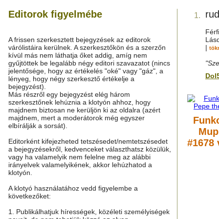
Editorok figyelmébe
ru
1.
Férf
A frissen szerkesztett bejegyzések az editorok
Lás
várólistáira kerülnek. A szerkesztőkön és a szerzőn
|
tök
kívül más nem láthatja őket addig, amíg nem
gyűjtöttek be legalább négy editori szavazatot (nincs
"Sze
jelentősége, hogy az értékelés "oké" vagy "gáz", a
Dol
lényeg, hogy négy szerkesztő értékelje a
bejegyzést).
Más részről egy bejegyzést elég három
szerkesztőnek lehúznia a klotyón ahhoz, hogy
majdnem biztosan ne kerüljön ki az oldalra (azért
majdnem, mert a moderátorok még egyszer
Funko
elbírálják a sorsát).
Mup
Editorként kifejezheted tetszésedet/nemtetszésedet
#1678 
a bejegyzésekről, kedvenceket választhatsz közülük,
vagy ha valamelyik nem felelne meg az alábbi
irányelvek valamelyikének, akkor lehúzhatod a
klotyón.
A klotyó használatához vedd figyelembe a
következőket:
1. Publikálhatjuk hírességek, közéleti személyiségek