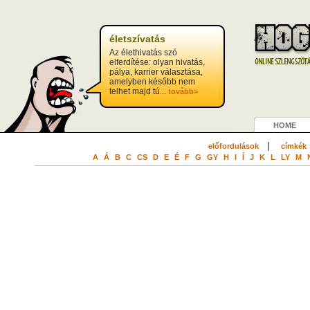
életszívatás
Az élethivatás szó
elferdítése: olyan hivatás,
pálya, karrier választása,
amelyben később nem
telhet majd tú...
tovább>
HOME
|
előfordulások
címkék
A
Á
B
C
CS
D
E
É
F
G
GY
H
I
Í
J
K
L
LY
M