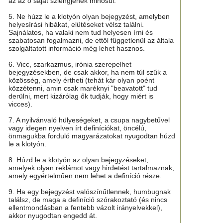
az az ő saját szlengjének minősül.
5. Ne húzz le a klotyón olyan bejegyzést, amelyben
helyesírási hibákat, elütéseket vélsz találni.
Sajnálatos, ha valaki nem tud helyesen írni és
szabatosan fogalmazni, de ettől függetlenül az általa
szolgáltatott információ még lehet hasznos.
6. Vicc, szarkazmus, irónia szerepelhet
bejegyzésekben, de csak akkor, ha nem túl szűk a
közösség, amely értheti (tehát kár olyan poént
közzétenni, amin csak maréknyi "beavatott" tud
derülni, mert kizárólag ők tudják, hogy miért is
vicces).
7. A nyilvánvaló hülyeségeket, a csupa nagybetűvel
vagy idegen nyelven írt definíciókat, öncélú,
önmagukba forduló magyarázatokat nyugodtan húzd
le a klotyón.
8. Húzd le a klotyón az olyan bejegyzéseket,
amelyek olyan reklámot vagy hirdetést tartalmaznak,
amely egyértelműen nem lehet a definíció része.
9. Ha egy bejegyzést valószínűtlennek, humbugnak
találsz, de maga a definíció szórakoztató (és nincs
ellentmondásban a fentebb vázolt irányelvekkel),
akkor nyugodtan engedd át.