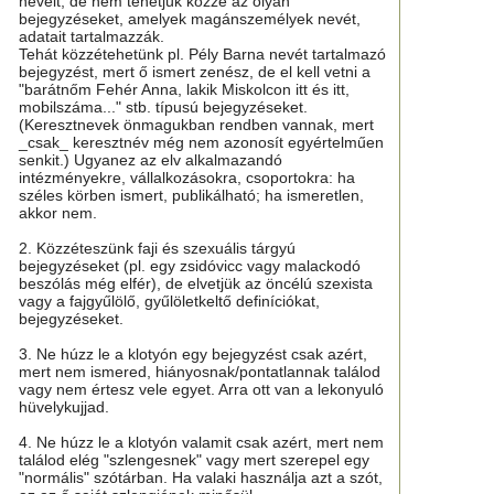
neveit, de nem tehetjük közzé az olyan
bejegyzéseket, amelyek magánszemélyek nevét,
adatait tartalmazzák.
Tehát közzétehetünk pl. Pély Barna nevét tartalmazó
bejegyzést, mert ő ismert zenész, de el kell vetni a
"barátnőm Fehér Anna, lakik Miskolcon itt és itt,
mobilszáma..." stb. típusú bejegyzéseket.
(Keresztnevek önmagukban rendben vannak, mert
_csak_ keresztnév még nem azonosít egyértelműen
senkit.) Ugyanez az elv alkalmazandó
intézményekre, vállalkozásokra, csoportokra: ha
széles körben ismert, publikálható; ha ismeretlen,
akkor nem.
2. Közzéteszünk faji és szexuális tárgyú
bejegyzéseket (pl. egy zsidóvicc vagy malackodó
beszólás még elfér), de elvetjük az öncélú szexista
vagy a fajgyűlölő, gyűlöletkeltő definíciókat,
bejegyzéseket.
3. Ne húzz le a klotyón egy bejegyzést csak azért,
mert nem ismered, hiányosnak/pontatlannak találod
vagy nem értesz vele egyet. Arra ott van a lekonyuló
hüvelykujjad.
4. Ne húzz le a klotyón valamit csak azért, mert nem
találod elég "szlengesnek" vagy mert szerepel egy
"normális" szótárban. Ha valaki használja azt a szót,