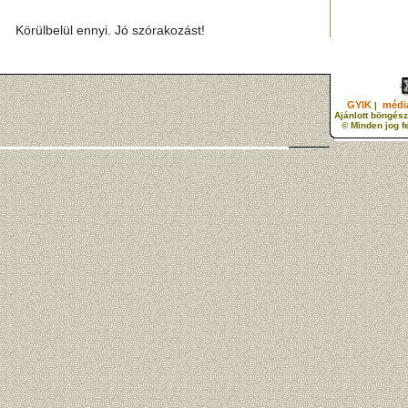
Körülbelül ennyi. Jó szórakozást!
GYIK
média
|
Ajánlott böngész
© Minden jog f