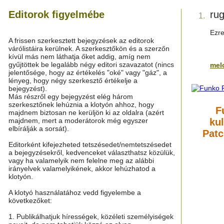
Editorok figyelmébe
ru
1.
Ezre
A frissen szerkesztett bejegyzések az editorok
várólistáira kerülnek. A szerkesztőkön és a szerzőn
kívül más nem láthatja őket addig, amíg nem
gyűjtöttek be legalább négy editori szavazatot (nincs
mel
jelentősége, hogy az értékelés "oké" vagy "gáz", a
lényeg, hogy négy szerkesztő értékelje a
bejegyzést).
Más részről egy bejegyzést elég három
szerkesztőnek lehúznia a klotyón ahhoz, hogy
F
majdnem biztosan ne kerüljön ki az oldalra (azért
majdnem, mert a moderátorok még egyszer
ku
elbírálják a sorsát).
Pat
Editorként kifejezheted tetszésedet/nemtetszésedet
a bejegyzésekről, kedvenceket választhatsz közülük,
vagy ha valamelyik nem felelne meg az alábbi
irányelvek valamelyikének, akkor lehúzhatod a
klotyón.
A klotyó használatához vedd figyelembe a
következőket:
1. Publikálhatjuk hírességek, közéleti személyiségek