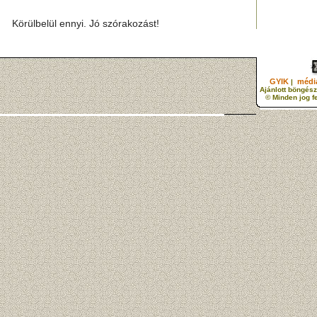
Körülbelül ennyi. Jó szórakozást!
GYIK
média
|
Ajánlott böngész
© Minden jog f