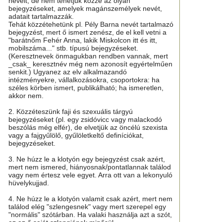
neveit, de nem tehetjük közzé az olyan
bejegyzéseket, amelyek magánszemélyek nevét,
adatait tartalmazzák.
Tehát közzétehetünk pl. Pély Barna nevét tartalmazó
bejegyzést, mert ő ismert zenész, de el kell vetni a
"barátnőm Fehér Anna, lakik Miskolcon itt és itt,
mobilszáma..." stb. típusú bejegyzéseket.
(Keresztnevek önmagukban rendben vannak, mert
_csak_ keresztnév még nem azonosít egyértelműen
senkit.) Ugyanez az elv alkalmazandó
intézményekre, vállalkozásokra, csoportokra: ha
széles körben ismert, publikálható; ha ismeretlen,
akkor nem.
2. Közzéteszünk faji és szexuális tárgyú
bejegyzéseket (pl. egy zsidóvicc vagy malackodó
beszólás még elfér), de elvetjük az öncélú szexista
vagy a fajgyűlölő, gyűlöletkeltő definíciókat,
bejegyzéseket.
3. Ne húzz le a klotyón egy bejegyzést csak azért,
mert nem ismered, hiányosnak/pontatlannak találod
vagy nem értesz vele egyet. Arra ott van a lekonyuló
hüvelykujjad.
4. Ne húzz le a klotyón valamit csak azért, mert nem
találod elég "szlengesnek" vagy mert szerepel egy
"normális" szótárban. Ha valaki használja azt a szót,