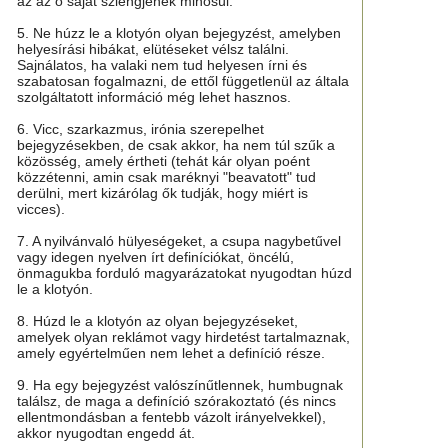
az az ő saját szlengjének minősül.
5. Ne húzz le a klotyón olyan bejegyzést, amelyben
helyesírási hibákat, elütéseket vélsz találni.
Sajnálatos, ha valaki nem tud helyesen írni és
szabatosan fogalmazni, de ettől függetlenül az általa
szolgáltatott információ még lehet hasznos.
6. Vicc, szarkazmus, irónia szerepelhet
bejegyzésekben, de csak akkor, ha nem túl szűk a
közösség, amely értheti (tehát kár olyan poént
közzétenni, amin csak maréknyi "beavatott" tud
derülni, mert kizárólag ők tudják, hogy miért is
vicces).
7. A nyilvánvaló hülyeségeket, a csupa nagybetűvel
vagy idegen nyelven írt definíciókat, öncélú,
önmagukba forduló magyarázatokat nyugodtan húzd
le a klotyón.
8. Húzd le a klotyón az olyan bejegyzéseket,
amelyek olyan reklámot vagy hirdetést tartalmaznak,
amely egyértelműen nem lehet a definíció része.
9. Ha egy bejegyzést valószínűtlennek, humbugnak
találsz, de maga a definíció szórakoztató (és nincs
ellentmondásban a fentebb vázolt irányelvekkel),
akkor nyugodtan engedd át.