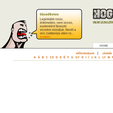
tücsökvicc
Leginkább rossz,
értelmetlen, nem vicces,
esetenként fárasztó
viccekre mondjuk. Nevét a
vicc csattanója utáni cs...
tovább>
HOME
|
előfordulások
címkék
A
Á
B
C
CS
D
E
É
F
G
GY
H
I
Í
J
K
L
LY
M