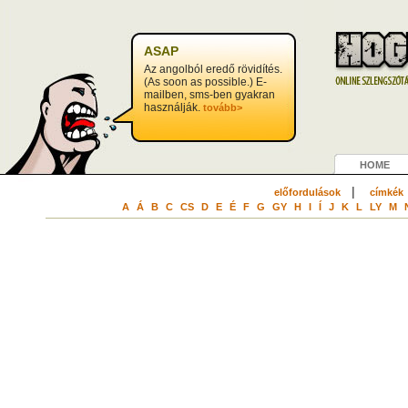
ASAP
Az angolból eredő rövidítés.
(As soon as possible.) E-
mailben, sms-ben gyakran
használják.
tovább>
HOME
|
előfordulások
címkék
A
Á
B
C
CS
D
E
É
F
G
GY
H
I
Í
J
K
L
LY
M