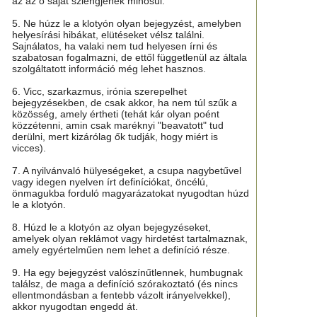
az az ő saját szlengjének minősül.
5. Ne húzz le a klotyón olyan bejegyzést, amelyben
helyesírási hibákat, elütéseket vélsz találni.
Sajnálatos, ha valaki nem tud helyesen írni és
szabatosan fogalmazni, de ettől függetlenül az általa
szolgáltatott információ még lehet hasznos.
6. Vicc, szarkazmus, irónia szerepelhet
bejegyzésekben, de csak akkor, ha nem túl szűk a
közösség, amely értheti (tehát kár olyan poént
közzétenni, amin csak maréknyi "beavatott" tud
derülni, mert kizárólag ők tudják, hogy miért is
vicces).
7. A nyilvánvaló hülyeségeket, a csupa nagybetűvel
vagy idegen nyelven írt definíciókat, öncélú,
önmagukba forduló magyarázatokat nyugodtan húzd
le a klotyón.
8. Húzd le a klotyón az olyan bejegyzéseket,
amelyek olyan reklámot vagy hirdetést tartalmaznak,
amely egyértelműen nem lehet a definíció része.
9. Ha egy bejegyzést valószínűtlennek, humbugnak
találsz, de maga a definíció szórakoztató (és nincs
ellentmondásban a fentebb vázolt irányelvekkel),
akkor nyugodtan engedd át.