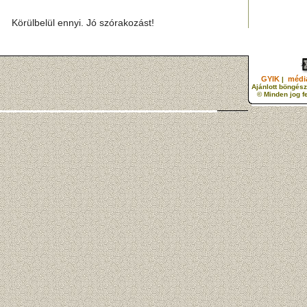
Körülbelül ennyi. Jó szórakozást!
GYIK
média
|
Ajánlott böngész
© Minden jog f