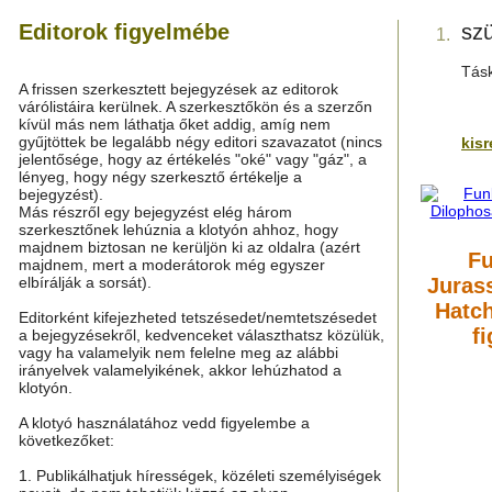
Editorok figyelmébe
sz
1.
Tás
A frissen szerkesztett bejegyzések az editorok
várólistáira kerülnek. A szerkesztőkön és a szerzőn
kívül más nem láthatja őket addig, amíg nem
gyűjtöttek be legalább négy editori szavazatot (nincs
kis
jelentősége, hogy az értékelés "oké" vagy "gáz", a
lényeg, hogy négy szerkesztő értékelje a
bejegyzést).
Más részről egy bejegyzést elég három
szerkesztőnek lehúznia a klotyón ahhoz, hogy
majdnem biztosan ne kerüljön ki az oldalra (azért
Fu
majdnem, mert a moderátorok még egyszer
elbírálják a sorsát).
Juras
Hatch
Editorként kifejezheted tetszésedet/nemtetszésedet
f
a bejegyzésekről, kedvenceket választhatsz közülük,
vagy ha valamelyik nem felelne meg az alábbi
irányelvek valamelyikének, akkor lehúzhatod a
klotyón.
A klotyó használatához vedd figyelembe a
következőket:
1. Publikálhatjuk hírességek, közéleti személyiségek