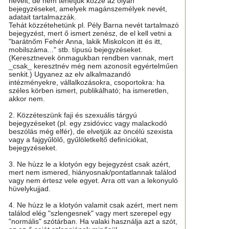
neveit, de nem tehetjük közzé az olyan
bejegyzéseket, amelyek magánszemélyek nevét,
adatait tartalmazzák.
Tehát közzétehetünk pl. Pély Barna nevét tartalmazó
bejegyzést, mert ő ismert zenész, de el kell vetni a
"barátnőm Fehér Anna, lakik Miskolcon itt és itt,
mobilszáma..." stb. típusú bejegyzéseket.
(Keresztnevek önmagukban rendben vannak, mert
_csak_ keresztnév még nem azonosít egyértelműen
senkit.) Ugyanez az elv alkalmazandó
intézményekre, vállalkozásokra, csoportokra: ha
széles körben ismert, publikálható; ha ismeretlen,
akkor nem.
2. Közzéteszünk faji és szexuális tárgyú
bejegyzéseket (pl. egy zsidóvicc vagy malackodó
beszólás még elfér), de elvetjük az öncélú szexista
vagy a fajgyűlölő, gyűlöletkeltő definíciókat,
bejegyzéseket.
3. Ne húzz le a klotyón egy bejegyzést csak azért,
mert nem ismered, hiányosnak/pontatlannak találod
vagy nem értesz vele egyet. Arra ott van a lekonyuló
hüvelykujjad.
4. Ne húzz le a klotyón valamit csak azért, mert nem
találod elég "szlengesnek" vagy mert szerepel egy
"normális" szótárban. Ha valaki használja azt a szót,