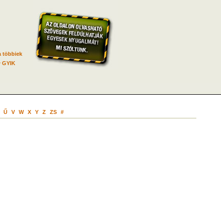
 többiek
GYIK
Ű
V
W
X
Y
Z
ZS
#