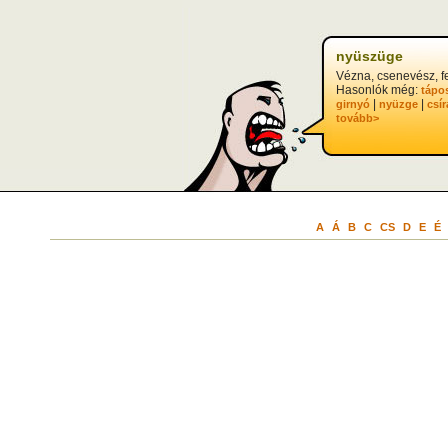
nyüszüge
Vézna, csenevész, fe
Hasonlók még:
tápo
|
|
girnyó
nyüzge
csír
tovább>
A
Á
B
C
CS
D
E
É