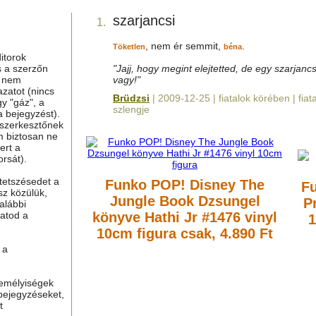
szarjancsi
1.
, nem ér semmit,
.
Töketlen
béna
itorok
s a szerzőn
"Jajj, hogy megint elejtetted, de egy szarjancs
g nem
vagy!"
azatot (nincs
Brüdzsi
| 2009-12-25 | fiatalok körében | fiat
y "gáz", a
szlengje
a bejegyzést).
 szerkesztőnek
m biztosan ne
ert a
rsát).
tetszésedet a
Funko POP! Disney The
Fu
sz közülük,
Jungle Book Dzsungel
P
alábbi
hatod a
könyve Hathi Jr #1476 vinyl
1
10cm figura
csak, 4.890 Ft
 a
zemélyiségek
bejegyzéseket,
t