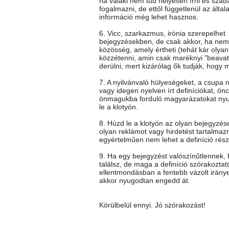
ha valaki nem tud helyesen írni és szab
fogalmazni, de ettől függetlenül az általa
információ még lehet hasznos.
6. Vicc, szarkazmus, irónia szerepelhet
bejegyzésekben, de csak akkor, ha nem 
közösség, amely értheti (tehát kár olya
közzétenni, amin csak maréknyi "beavato
derülni, mert kizárólag ők tudják, hogy mi
7. A nyilvánvaló hülyeségeket, a csupa 
vagy idegen nyelven írt definíciókat, önc
önmagukba forduló magyarázatokat ny
le a klotyón.
8. Húzd le a klotyón az olyan bejegyzés
olyan reklámot vagy hirdetést tartalmaz
egyértelműen nem lehet a definíció rész
9. Ha egy bejegyzést valószínűtlennek
találsz, de maga a definíció szórakoztat
ellentmondásban a fentebb vázolt iránye
akkor nyugodtan engedd át.
Körülbelül ennyi. Jó szórakozást!