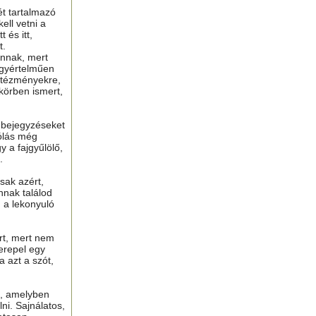
ét tartalmazó
ell vetni a
 és itt,
t.
nnak, mert
gyértelműen
ntézményekre,
 körben ismert,
ú bejegyzéseket
ólás még
y a fajgyűlölő,
.
sak azért,
nnak találod
n a lekonyuló
ért, mert nem
erepel egy
a azt a szót,
t, amelyben
lni. Sajnálatos,