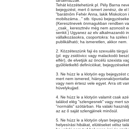
tartalmazzák.
Tehát közzétehetünk pl. Pély Barna nev
bejegyzést, mert ő ismert zenész, de el k
"barátnőm Fehér Anna, lakik Miskolcon itt
mobilszáma..." stb. típusú bejegyzéseke
(Keresztnevek önmagukban rendben va
_csak_ keresztnév még nem azonosít e
senkit.) Ugyanez az elv alkalmazandó i
vállalkozásokra, csoportokra: ha széles
publikálható; ha ismeretlen, akkor nem.
2. Közzéteszünk faji és szexuális tárgy
(pl. egy zsidóvicc vagy malackodó besz
elfér), de elvetjük az öncélú szexista vag
gyűlöletkeltő definíciókat, bejegyzéseket
3. Ne húzz le a klotyón egy bejegyzést c
mert nem ismered, hiányosnak/pontatla
vagy nem értesz vele egyet. Arra ott va
hüvelykujjad.
4. Ne húzz le a klotyón valamit csak az
találod elég "szlengesnek" vagy mert sz
"normális" szótárban. Ha valaki használj
az az ő saját szlengjének minősül.
5. Ne húzz le a klotyón olyan bejegyzés
helyesírási hibákat, elütéseket vélsz talá