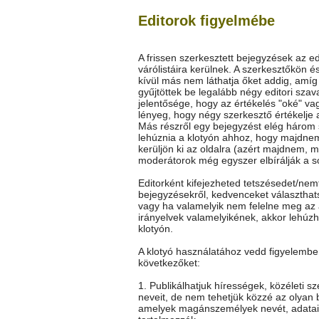
Editorok figyelmébe
A frissen szerkesztett bejegyzések az ed
várólistáira kerülnek. A szerkesztőkön é
kívül más nem láthatja őket addig, amí
gyűjtöttek be legalább négy editori szav
jelentősége, hogy az értékelés "oké" vag
lényeg, hogy négy szerkesztő értékelje 
Más részről egy bejegyzést elég három
lehúznia a klotyón ahhoz, hogy majdne
kerüljön ki az oldalra (azért majdnem, m
moderátorok még egyszer elbírálják a so
Editorként kifejezheted tetszésedet/nem
bejegyzésekről, kedvenceket választhat
vagy ha valamelyik nem felelne meg az 
irányelvek valamelyikének, akkor lehúz
klotyón.
A klotyó használatához vedd figyelembe
következőket:
1. Publikálhatjuk hírességek, közéleti s
neveit, de nem tehetjük közzé az olyan 
amelyek magánszemélyek nevét, adatai