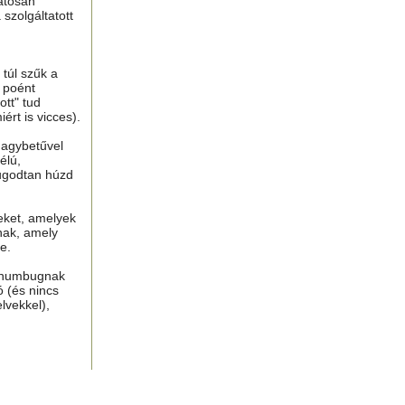
atosan
 szolgáltatott
túl szűk a
n poént
tt" tud
ért is vicces).
nagybetűvel
élú,
ugodtan húzd
eket, amelyek
nak, amely
e.
, humbugnak
ó (és nincs
lvekkel),