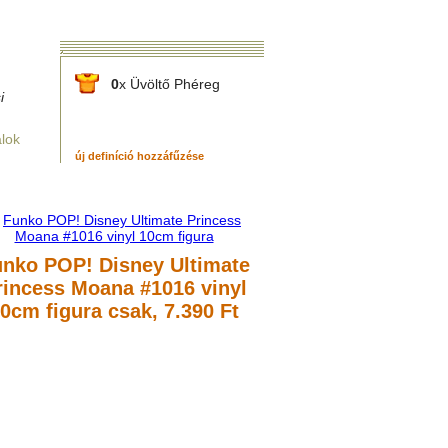
0
x Üvöltő Phéreg
i
alok
új definíció hozzáfűzése
nko POP! Disney Ultimate
rincess Moana #1016 vinyl
0cm figura
csak, 7.390 Ft