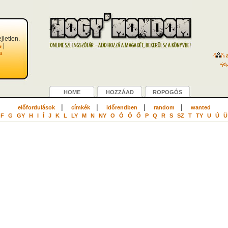
jletlen.
|
s
a
a
HOME
HOZZÁAD
ROPOGÓS
|
|
|
|
előfordulások
címkék
időrendben
random
wanted
F
G
GY
H
I
Í
J
K
L
LY
M
N
NY
O
Ó
Ö
Ő
P
Q
R
S
SZ
T
TY
U
Ú
Ü