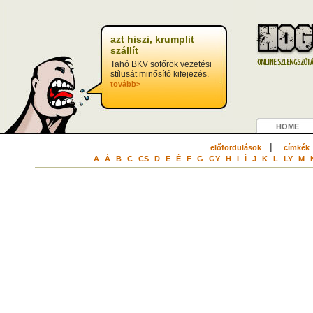
azt hiszi, krumplit
szállít
Tahó BKV sofőrök vezetési
stílusát minősítő kifejezés.
tovább>
HOME
|
előfordulások
címkék
A
Á
B
C
CS
D
E
É
F
G
GY
H
I
Í
J
K
L
LY
M