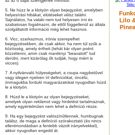
az az ő saját szlengjének minősül.
5. Ne húzz le a klotyón olyan bejegyzést, amelyben
Funko
helyesírási hibákat, elütéseket vélsz találni.
Lilo 
Sajnálatos, ha valaki nem tud helyesen írni és
szabatosan fogalmazni, de ettől függetlenül az általa
Pinea
szolgáltatott információ még lehet hasznos.
6. Vicc, szarkazmus, irónia szerepelhet
bejegyzésekben, de csak akkor, ha nem túl szűk a
közösség, amely értheti (tehát kár olyan poént
közzétenni, amin csak maréknyi "beavatott" tud
derülni, mert kizárólag ők tudják, hogy miért is
vicces).
7. A nyilvánvaló hülyeségeket, a csupa nagybetűvel
vagy idegen nyelven írt definíciókat, öncélú,
önmagukba forduló magyarázatokat nyugodtan húzd
le a klotyón.
8. Húzd le a klotyón az olyan bejegyzéseket,
amelyek olyan reklámot vagy hirdetést tartalmaznak,
amely egyértelműen nem lehet a definíció része.
9. Ha egy bejegyzést valószínűtlennek, humbugnak
találsz, de maga a definíció szórakoztató (és nincs
ellentmondásban a fentebb vázolt irányelvekkel),
akkor nyugodtan engedd át.