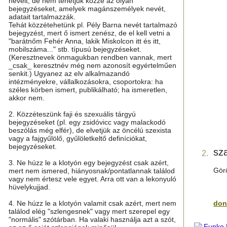
neveit, de nem tehetjük közzé az olyan
bejegyzéseket, amelyek magánszemélyek nevét,
adatait tartalmazzák.
Tehát közzétehetünk pl. Pély Barna nevét tartalmazó
bejegyzést, mert ő ismert zenész, de el kell vetni a
"barátnőm Fehér Anna, lakik Miskolcon itt és itt,
mobilszáma..." stb. típusú bejegyzéseket.
(Keresztnevek önmagukban rendben vannak, mert
_csak_ keresztnév még nem azonosít egyértelműen
senkit.) Ugyanez az elv alkalmazandó
intézményekre, vállalkozásokra, csoportokra: ha
széles körben ismert, publikálható; ha ismeretlen,
akkor nem.
2. Közzéteszünk faji és szexuális tárgyú
bejegyzéseket (pl. egy zsidóvicc vagy malackodó
beszólás még elfér), de elvetjük az öncélú szexista
vagy a fajgyűlölő, gyűlöletkeltő definíciókat,
bejegyzéseket.
sza
2.
3. Ne húzz le a klotyón egy bejegyzést csak azért,
Görö
mert nem ismered, hiányosnak/pontatlannak találod
vagy nem értesz vele egyet. Arra ott van a lekonyuló
hüvelykujjad.
4. Ne húzz le a klotyón valamit csak azért, mert nem
don
találod elég "szlengesnek" vagy mert szerepel egy
"normális" szótárban. Ha valaki használja azt a szót,