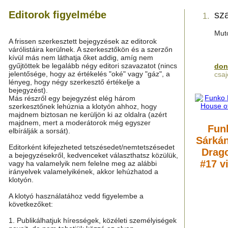
Editorok figyelmébe
sza
1.
Mut
A frissen szerkesztett bejegyzések az editorok
várólistáira kerülnek. A szerkesztőkön és a szerzőn
kívül más nem láthatja őket addig, amíg nem
gyűjtöttek be legalább négy editori szavazatot (nincs
don
jelentősége, hogy az értékelés "oké" vagy "gáz", a
csaj
lényeg, hogy négy szerkesztő értékelje a
bejegyzést).
Más részről egy bejegyzést elég három
szerkesztőnek lehúznia a klotyón ahhoz, hogy
majdnem biztosan ne kerüljön ki az oldalra (azért
majdnem, mert a moderátorok még egyszer
Funk
elbírálják a sorsát).
Sárkán
Editorként kifejezheted tetszésedet/nemtetszésedet
Drag
a bejegyzésekről, kedvenceket választhatsz közülük,
#17 v
vagy ha valamelyik nem felelne meg az alábbi
irányelvek valamelyikének, akkor lehúzhatod a
klotyón.
A klotyó használatához vedd figyelembe a
következőket:
1. Publikálhatjuk hírességek, közéleti személyiségek