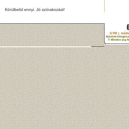
Körülbelül ennyi. Jó szórakozást!
GYIK
média
|
Ajánlott böngész
© Minden jog f