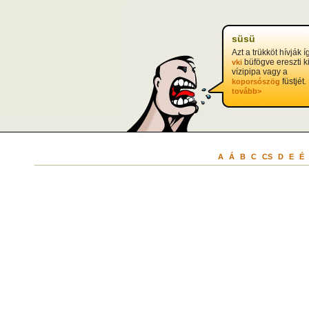
süsü
Azt a trükköt hívják í
büfögve ereszti k
vki
vízipipa vagy a
füstjét.
koporsószög
tovább>
A
Á
B
C
CS
D
E
É