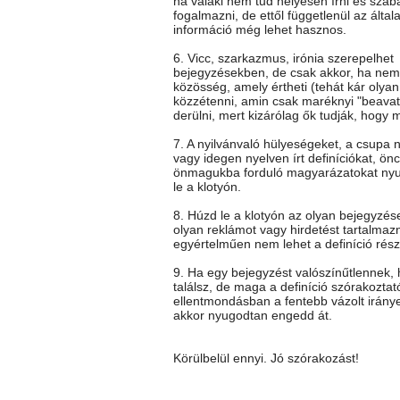
ha valaki nem tud helyesen írni és szab
fogalmazni, de ettől függetlenül az általa
információ még lehet hasznos.
6. Vicc, szarkazmus, irónia szerepelhet
bejegyzésekben, de csak akkor, ha nem 
közösség, amely értheti (tehát kár olya
közzétenni, amin csak maréknyi "beavato
derülni, mert kizárólag ők tudják, hogy mi
7. A nyilvánvaló hülyeségeket, a csupa 
vagy idegen nyelven írt definíciókat, önc
önmagukba forduló magyarázatokat ny
le a klotyón.
8. Húzd le a klotyón az olyan bejegyzés
olyan reklámot vagy hirdetést tartalmaz
egyértelműen nem lehet a definíció rész
9. Ha egy bejegyzést valószínűtlennek
találsz, de maga a definíció szórakoztat
ellentmondásban a fentebb vázolt iránye
akkor nyugodtan engedd át.
Körülbelül ennyi. Jó szórakozást!