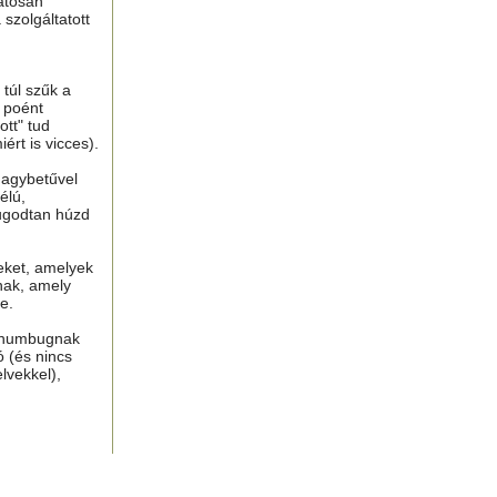
atosan
 szolgáltatott
túl szűk a
n poént
tt" tud
ért is vicces).
nagybetűvel
élú,
ugodtan húzd
eket, amelyek
nak, amely
e.
, humbugnak
ó (és nincs
lvekkel),