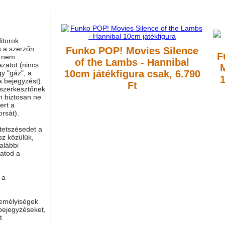
itorok
s a szerzőn
Funko POP! Movies Silence
F
g nem
of the Lambs - Hannibal
azatot (nincs
M
10cm játékfigura
csak, 6.790
y "gáz", a
a bejegyzést).
Ft
 szerkesztőnek
m biztosan ne
ert a
rsát).
tetszésedet a
sz közülük,
alábbi
hatod a
 a
zemélyiségek
bejegyzéseket,
t