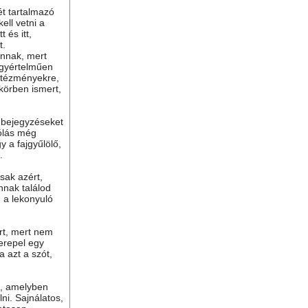
ét tartalmazó
ell vetni a
 és itt,
t.
nnak, mert
gyértelműen
ntézményekre,
 körben ismert,
ú bejegyzéseket
ólás még
y a fajgyűlölő,
.
sak azért,
nnak találod
n a lekonyuló
ért, mert nem
erepel egy
a azt a szót,
t, amelyben
lni. Sajnálatos,