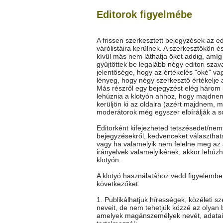
Editorok figyelmébe
A frissen szerkesztett bejegyzések az ed
várólistáira kerülnek. A szerkesztőkön é
kívül más nem láthatja őket addig, amí
gyűjtöttek be legalább négy editori szav
jelentősége, hogy az értékelés "oké" vag
lényeg, hogy négy szerkesztő értékelje 
Más részről egy bejegyzést elég három
lehúznia a klotyón ahhoz, hogy majdne
kerüljön ki az oldalra (azért majdnem, m
moderátorok még egyszer elbírálják a so
Editorként kifejezheted tetszésedet/nem
bejegyzésekről, kedvenceket választhat
vagy ha valamelyik nem felelne meg az 
irányelvek valamelyikének, akkor lehúz
klotyón.
A klotyó használatához vedd figyelembe
következőket:
1. Publikálhatjuk hírességek, közéleti s
neveit, de nem tehetjük közzé az olyan 
amelyek magánszemélyek nevét, adatai