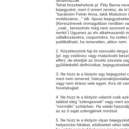
tartalmazzák.
Tehát közzétehetünk pl. Pély Barna nev
bejegyzést, mert ő ismert zenész, de el k
"barátnőm Fehér Anna, lakik Miskolcon itt
mobilszáma..." stb. típusú bejegyzéseke
(Keresztnevek önmagukban rendben va
_csak_ keresztnév még nem azonosít e
senkit.) Ugyanez az elv alkalmazandó i
vállalkozásokra, csoportokra: ha széles
publikálható; ha ismeretlen, akkor nem.
2. Közzéteszünk faji és szexuális tárgy
(pl. egy zsidóvicc vagy malackodó besz
elfér), de elvetjük az öncélú szexista vag
gyűlöletkeltő definíciókat, bejegyzéseket
3. Ne húzz le a klotyón egy bejegyzést c
mert nem ismered, hiányosnak/pontatla
vagy nem értesz vele egyet. Arra ott va
hüvelykujjad.
4. Ne húzz le a klotyón valamit csak az
találod elég "szlengesnek" vagy mert sz
"normális" szótárban. Ha valaki használj
az az ő saját szlengjének minősül.
5. Ne húzz le a klotyón olyan bejegyzés
helyesírási hibákat, elütéseket vélsz talá