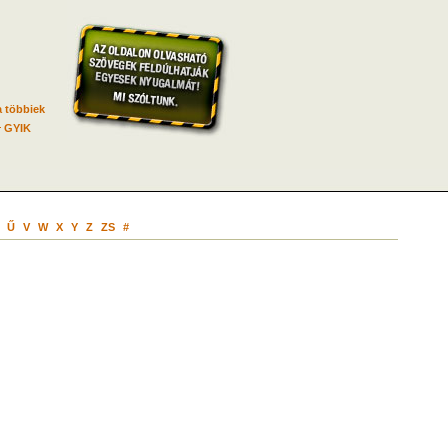
 többiek
GYIK
Ű
V
W
X
Y
Z
ZS
#