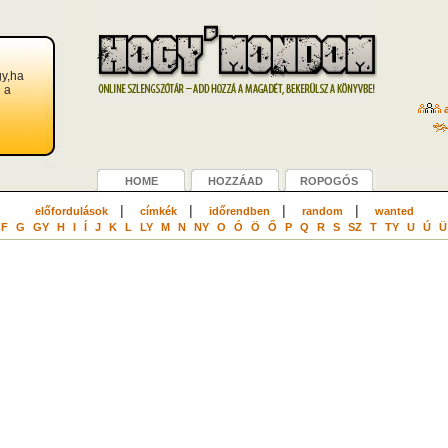
gy,ha
i a
a
HOME
HOZZÁAD
ROPOGÓS
|
|
|
|
előfordulások
címkék
időrendben
random
wanted
F
G
GY
H
I
Í
J
K
L
LY
M
N
NY
O
Ó
Ö
Ő
P
Q
R
S
SZ
T
TY
U
Ú
Ü