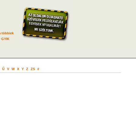
 többiek
GYIK
Ű
V
W
X
Y
Z
ZS
#