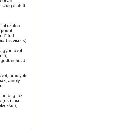
atosan
 szolgáltatott
túl szűk a
n poént
tt" tud
ért is vicces).
nagybetűvel
élú,
ugodtan húzd
eket, amelyek
nak, amely
e.
, humbugnak
ó (és nincs
lvekkel),