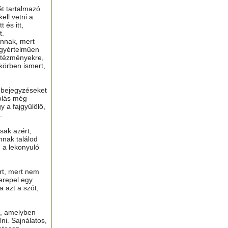
ét tartalmazó
ell vetni a
 és itt,
t.
nnak, mert
gyértelműen
ntézményekre,
 körben ismert,
ú bejegyzéseket
ólás még
y a fajgyűlölő,
.
sak azért,
nnak találod
n a lekonyuló
ért, mert nem
erepel egy
a azt a szót,
t, amelyben
lni. Sajnálatos,