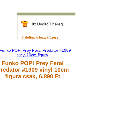
0
x Üvöltő Phéreg
új definíció hozzáfűzése
Funko POP! Prey Feral
redator #1909 vinyl 10cm
figura
csak, 6.890 Ft