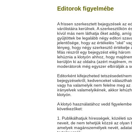
Editorok figyelmébe
A frissen szerkesztett bejegyzések az ed
várólistáira kerülnek. A szerkesztőkön é
kívül más nem láthatja őket addig, amí
gyűjtöttek be legalább négy editori szav
jelentősége, hogy az értékelés "oké" vag
lényeg, hogy négy szerkesztő értékelje 
Más részről egy bejegyzést elég három
lehúznia a klotyón ahhoz, hogy majdne
kerüljön ki az oldalra (azért majdnem, m
moderátorok még egyszer elbírálják a so
Editorként kifejezheted tetszésedet/nem
bejegyzésekről, kedvenceket választhat
vagy ha valamelyik nem felelne meg az 
irányelvek valamelyikének, akkor lehúz
klotyón.
A klotyó használatához vedd figyelembe
következőket:
1. Publikálhatjuk hírességek, közéleti s
neveit, de nem tehetjük közzé az olyan 
amelyek magánszemélyek nevét, adatai