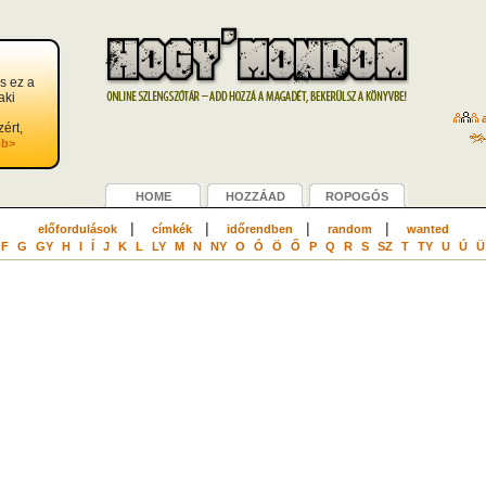
s ez a
aki
a
zért,
bb>
HOME
HOZZÁAD
ROPOGÓS
|
|
|
|
előfordulások
címkék
időrendben
random
wanted
F
G
GY
H
I
Í
J
K
L
LY
M
N
NY
O
Ó
Ö
Ő
P
Q
R
S
SZ
T
TY
U
Ú
Ü