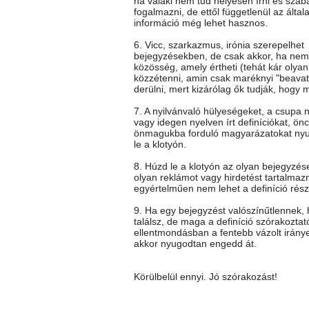
ha valaki nem tud helyesen írni és szab
fogalmazni, de ettől függetlenül az általa
információ még lehet hasznos.
6. Vicc, szarkazmus, irónia szerepelhet
bejegyzésekben, de csak akkor, ha nem 
közösség, amely értheti (tehát kár olya
közzétenni, amin csak maréknyi "beavato
derülni, mert kizárólag ők tudják, hogy mi
7. A nyilvánvaló hülyeségeket, a csupa 
vagy idegen nyelven írt definíciókat, önc
önmagukba forduló magyarázatokat ny
le a klotyón.
8. Húzd le a klotyón az olyan bejegyzés
olyan reklámot vagy hirdetést tartalmaz
egyértelműen nem lehet a definíció rész
9. Ha egy bejegyzést valószínűtlennek
találsz, de maga a definíció szórakoztat
ellentmondásban a fentebb vázolt iránye
akkor nyugodtan engedd át.
Körülbelül ennyi. Jó szórakozást!