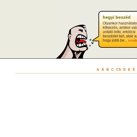
hegyi beszéd
Olyankor használato
kifejezés, amikor val
untató lelki, erkölcsi
beszédet tart, akár a
hogy jobb be...
tová
A
Á
B
C
CS
D
E
É