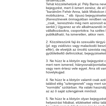
tartalmazzák.
Tehát közzétehetünk pl. Pély Barna nev
bejegyzést, mert ő ismert zenész, de el k
"barátnőm Fehér Anna, lakik Miskolcon itt
mobilszáma..." stb. típusú bejegyzéseke
(Keresztnevek önmagukban rendben va
_csak_ keresztnév még nem azonosít e
senkit.) Ugyanez az elv alkalmazandó i
vállalkozásokra, csoportokra: ha széles
publikálható; ha ismeretlen, akkor nem.
2. Közzéteszünk faji és szexuális tárgy
(pl. egy zsidóvicc vagy malackodó besz
elfér), de elvetjük az öncélú szexista vag
gyűlöletkeltő definíciókat, bejegyzéseket
3. Ne húzz le a klotyón egy bejegyzést c
mert nem ismered, hiányosnak/pontatla
vagy nem értesz vele egyet. Arra ott va
hüvelykujjad.
4. Ne húzz le a klotyón valamit csak az
találod elég "szlengesnek" vagy mert sz
"normális" szótárban. Ha valaki használj
az az ő saját szlengjének minősül.
5. Ne húzz le a klotyón olyan bejegyzés
helyesírási hibákat, elütéseket vélsz talá