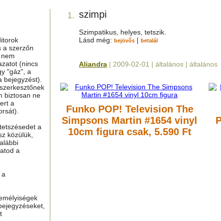
szimpi
1.
Szimpatikus, helyes, tetszik.
itorok
Lásd még:
|
bejövős
betalál
s a szerzőn
g nem
azatot (nincs
Aliandra
| 2009-02-01 | általános | általános
y "gáz", a
a bejegyzést).
 szerkesztőnek
m biztosan ne
ert a
Funko POP! Television The
rsát).
Simpsons Martin #1654 vinyl
P
tetszésedet a
10cm figura
csak, 5.590 Ft
sz közülük,
alábbi
hatod a
 a
zemélyiségek
bejegyzéseket,
t